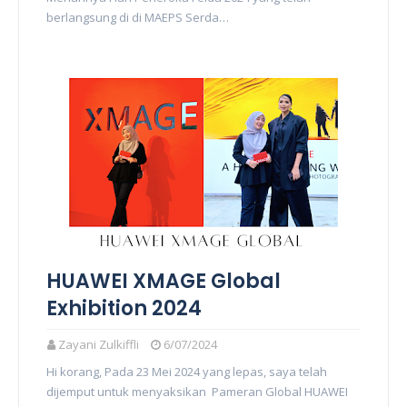
berlangsung di di MAEPS Serda…
HUAWEI XMAGE Global
Exhibition 2024
Zayani Zulkiffli
6/07/2024
Hi korang, Pada 23 Mei 2024 yang lepas, saya telah
dijemput untuk menyaksikan Pameran Global HUAWEI