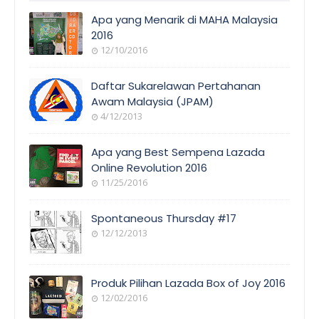
Apa yang Menarik di MAHA Malaysia
2016
12/10/2016
EVENT
COVERAGE
Daftar Sukarelawan Pertahanan
Awam Malaysia (JPAM)
4/12/2013
ORANG
AWAM
Apa yang Best Sempena Lazada
Online Revolution 2016
11/25/2016
EVENT
COVERAGE
Spontaneous Thursday #17
12/12/2013
POEM/QUOT
E
Produk Pilihan Lazada Box of Joy 2016
12/02/2016