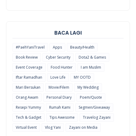
COOL
THINGS
BACA LAGI
#PaehYaniTravel
Apps
Beauty/Health
Book Review
Cyber Security
Dota2 & Games
Event Coverage
Food Hunter
I am Muslim
Iftar Ramadhan
Love Life
MY OOTD
Mari Bersukan
Movie/Filem
My Wedding
Orang Awam
Personal Diary
Poem/Quote
Resepi Yummy
Rumah Kami
Segmen/Giveaway
Tech & Gadget
Tips Awesome
Travelog Zayani
Virtual Event
Vlog Yani
Zayani on Media