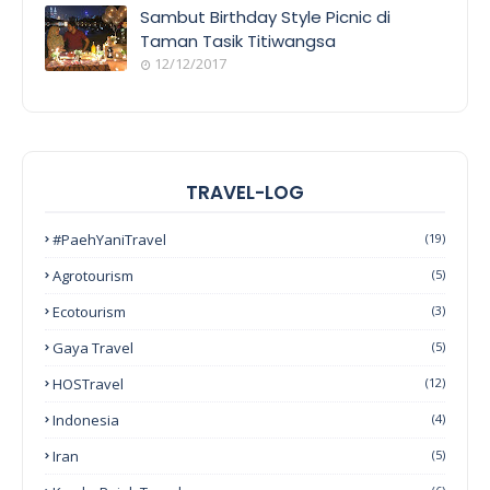
Sambut Birthday Style Picnic di
Taman Tasik Titiwangsa
12/12/2017
TRAVEL-LOG
#PaehYaniTravel
(19)
Agrotourism
(5)
Ecotourism
(3)
Gaya Travel
(5)
HOSTravel
(12)
Indonesia
(4)
Iran
(5)