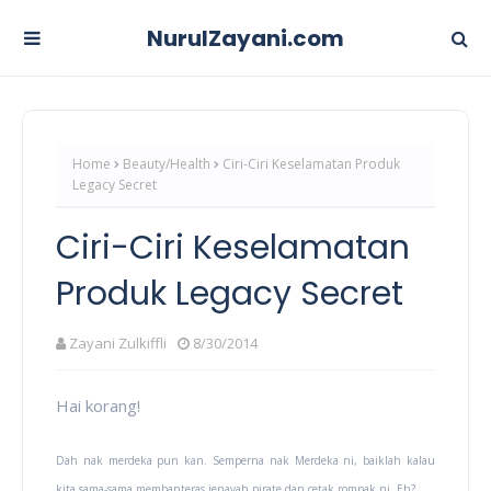
NurulZayani.com
Home
Beauty/Health
Ciri-Ciri Keselamatan Produk
Legacy Secret
Ciri-Ciri Keselamatan
Produk Legacy Secret
Zayani Zulkiffli
8/30/2014
Hai korang!
Dah nak merdeka pun kan. Semperna nak Merdeka ni, baiklah kalau
kita sama-sama membanteras jenayah pirate dan cetak rompak ni. Eh?