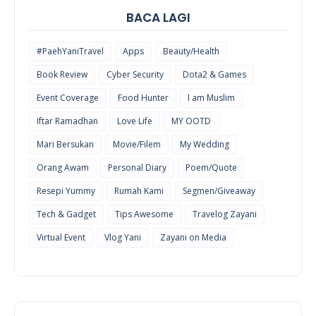
BACA LAGI
#PaehYaniTravel
Apps
Beauty/Health
Book Review
Cyber Security
Dota2 & Games
Event Coverage
Food Hunter
I am Muslim
Iftar Ramadhan
Love Life
MY OOTD
Mari Bersukan
Movie/Filem
My Wedding
Orang Awam
Personal Diary
Poem/Quote
Resepi Yummy
Rumah Kami
Segmen/Giveaway
Tech & Gadget
Tips Awesome
Travelog Zayani
Virtual Event
Vlog Yani
Zayani on Media