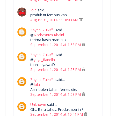
Iola
said…
produk ni famous kan..
August 31, 2014 at 10:03 AM
Zayani Zulkiffli
said…
@
Norhasniza Khalid
terima kasih mama :)
September 1, 2014 at 1:58 PM
Zayani Zulkiffli
said…
@
yaya_flanella
thanks yaya :D
September 1, 2014 at 1:58 PM
Zayani Zulkiffli
said…
@
Iola
Aah. boleh tahan femes die.
September 1, 2014 at 1:58 PM
Unknown
said…
Oh.. Baru tahu... Produk apa ini?
September 1, 2014 at 10:41 PM