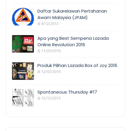
EVENT
COVERAGE
Daftar Sukarelawan Pertahanan
Awam Malaysia (JPAM)
4/12/2013
ORANG
AWAM
Apa yang Best Sempena Lazada
Online Revolution 2016
11/25/2016
EVENT
COVERAGE
Produk Pilihan Lazada Box of Joy 2016
12/02/2016
COOL
THINGS
Spontaneous Thursday #17
12/12/2013
POEM/QUOT
E