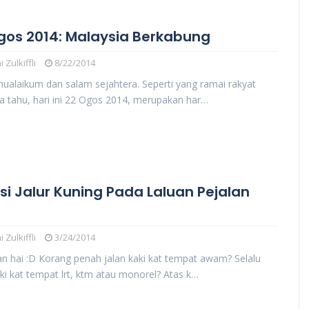
gos 2014: Malaysia Berkabung
 Zulkiffli
8/22/2014
ualaikum dan salam sejahtera. Seperti yang ramai rakyat
a tahu, hari ini 22 Ogos 2014, merupakan har…
si Jalur Kuning Pada Laluan Pejalan
 Zulkiffli
3/24/2014
an hai :D Korang penah jalan kaki kat tempat awam? Selalu
aki kat tempat lrt, ktm atau monorel? Atas k…