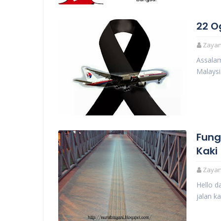
22 O
Zayani
Assalam
Malaysi
Fung
Kaki
Zayani
Hello d
jalan k