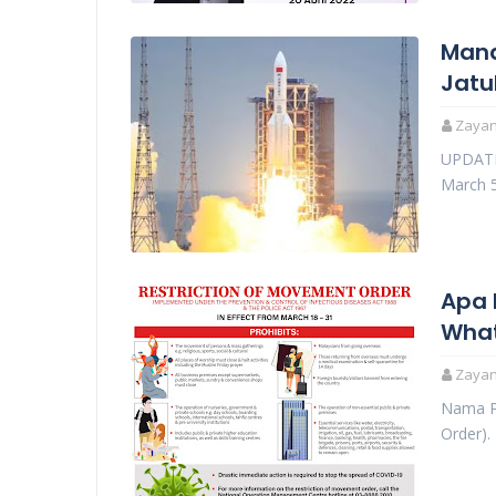
Mana
Jatu
Zayani
UPDATE
March 5
Apa 
What
Zayani
Nama P
Order).