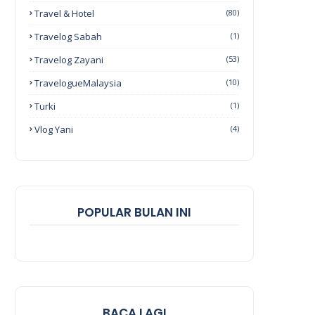
Travel & Hotel
(80)
Travelog Sabah
(1)
Travelog Zayani
(53)
TravelogueMalaysia
(10)
Turki
(1)
Vlog Yani
(4)
POPULAR BULAN INI
BACA LAGI