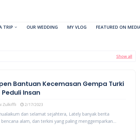
A TRIP
OUR WEDDING
MY VLOG
FEATURED ON MEDI
Show all
en Bantuan Kecemasan Gempa Turki
 Peduli Insan
 Zulkiffli
2/17/2023
ualaikum dan selamat sejahtera, Lately banyak berita
 bencana alam, dan terkini yang paling menggemparkan…