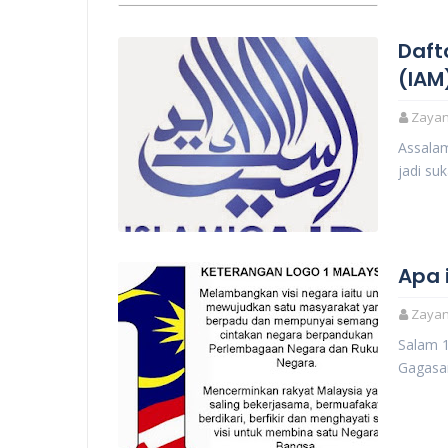
Daft
(IAM
Zayani
Assalam
jadi su
Apa 
Zayani
Salam 1
Gagasan