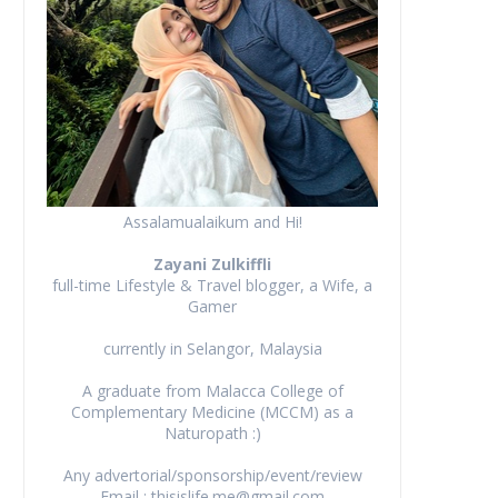
Assalamualaikum and Hi!
Zayani Zulkiffli
full-time Lifestyle & Travel blogger, a Wife, a
Gamer
currently in Selangor, Malaysia
A graduate from Malacca College of
Complementary Medicine (MCCM) as a
Naturopath :)
Any advertorial/sponsorship/event/review
Email : thisislife.me@gmail.com