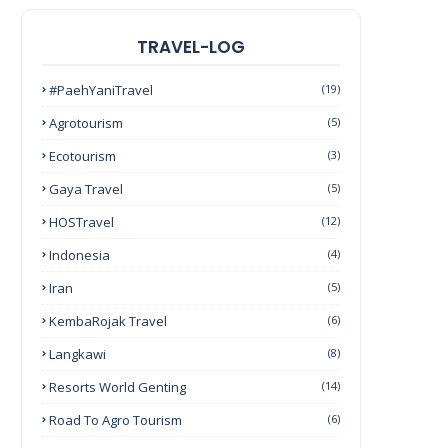
TRAVEL-LOG
#PaehYaniTravel
(19)
Agrotourism
(5)
Ecotourism
(3)
Gaya Travel
(5)
HOSTravel
(12)
Indonesia
(4)
Iran
(5)
KembaRojak Travel
(6)
Langkawi
(8)
Resorts World Genting
(14)
Road To Agro Tourism
(6)