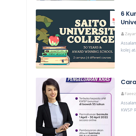
6 Ku
Univ
Zayani
Assala
kolej a
Cara
Faeez
Assala
KWSP RM