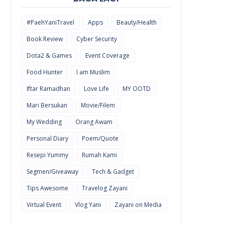
#PaehYaniTravel
Apps
Beauty/Health
Book Review
Cyber Security
Dota2 & Games
Event Coverage
Food Hunter
I am Muslim
Iftar Ramadhan
Love Life
MY OOTD
Mari Bersukan
Movie/Filem
My Wedding
Orang Awam
Personal Diary
Poem/Quote
Resepi Yummy
Rumah Kami
Segmen/Giveaway
Tech & Gadget
Tips Awesome
Travelog Zayani
Virtual Event
Vlog Yani
Zayani on Media