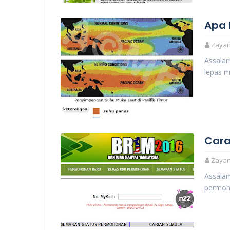
Apa I
Zayani
Assalam
lepas m
Cara
Zayani
Assala
permoh