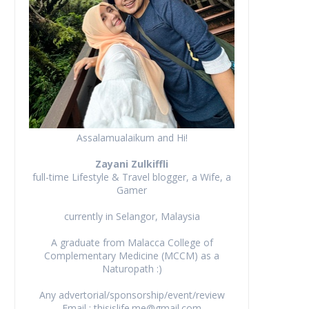
Assalamualaikum and Hi!
Zayani Zulkiffli
full-time Lifestyle & Travel blogger, a Wife, a
Gamer
currently in Selangor, Malaysia
A graduate from Malacca College of
Complementary Medicine (MCCM) as a
Naturopath :)
Any advertorial/sponsorship/event/review
Email : thisislife.me@gmail.com