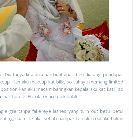
e. Dia tanya kita dulu nak buat apa, then dia bagi pendapat
akeup. Kan aku makeup kat bilik, so cahaya memang limited
position-kan aku macam baringkan kepala aku kat katil, so
 nak tido je. Eh, ok terlari topik pulak.
e gila tanpa fake eye lashes yang turn out betul-betul
 penting, suami I suka! sebab nampak la muka real aku bukan