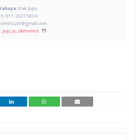
 Yahaya
(Kak Juju)
ct: 011 26275834
kmomotcute@gmail.com
:
juju_is_cikmomot