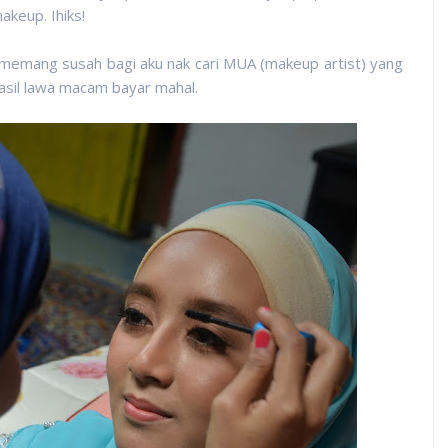
makeup. Ihiks!
memang susah bagi aku nak cari MUA (makeup artist) yang
asil lawa macam bayar mahal.