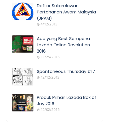
COVERAGE
Daftar Sukarelawan
Pertahanan Awam Malaysia
(JPAM)
ORANG
4/12/2013
AWAM
Apa yang Best Sempena
Lazada Online Revolution
2016
EVENT
11/25/2016
COVERAGE
Spontaneous Thursday #17
12/12/2013
POEM/QUOT
E
Produk Pilihan Lazada Box of
Joy 2016
12/02/2016
COOL
THINGS