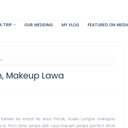
A TRIP
OUR WEDDING
MY VLOG
FEATURED ON MEDI
wa
h, Makeup Lawa
 kahwin ke event ke area Perak, Kuala Lumpur mahupun
ia ni. First time jumpa dah rasa macam jumpa perfect MUA