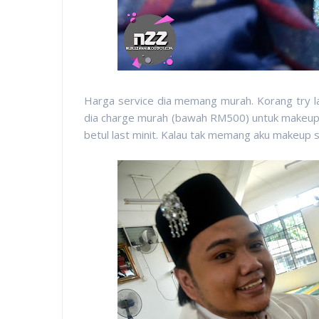
Harga service dia memang murah. Korang try la
dia charge murah (bawah RM500) untuk makeup 
betul last minit. Kalau tak memang aku makeup se