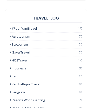
TRAVEL-LOG
#PaehYaniTravel
(19)
Agrotourism
(5)
Ecotourism
(3)
Gaya Travel
(5)
HOSTravel
(12)
Indonesia
(4)
Iran
(5)
KembaRojak Travel
(6)
Langkawi
(8)
Resorts World Genting
(14)
(6)