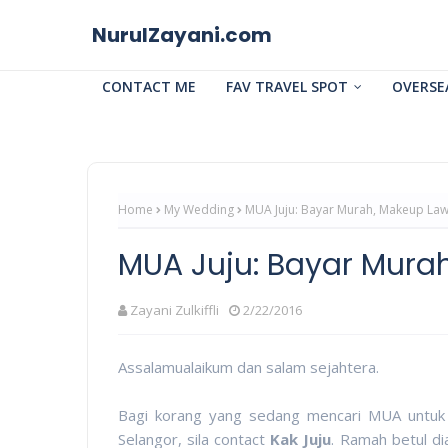
NurulZayani.com
CONTACT ME
FAV TRAVEL SPOT
OVERSE
Home
My Wedding
MUA Juju: Bayar Murah, Makeup La
MUA Juju: Bayar Mura
Zayani Zulkiffli
2/22/2016
Assalamualaikum dan salam sejahtera.
Bagi korang yang sedang mencari MUA untuk
Selangor, sila contact
Kak Juju
. Ramah betul d