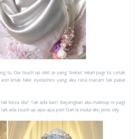
 tu. Dia touch up sikit je yang 'bekas' nikah pagi tu. Letak
it and letak fake eyelashes yang aku rasa macam tak pakai
k tak beza dia? Tak ada kan? Bayangkan aku makeup ni pagi
ak ada touch up apa-apa pun! Dah la muka aku jenis oily.