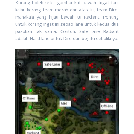
Korang boleh refer gambar kat bawah. Ingat tau,
kalau korang team merah dan atas tu, team Dire,
manakala yang hijau bawah tu Radiant. Penting
untuk korang ingat ini sebab lane untuk kedua-dua
pasukan tak sama. Contoh: Safe lane Radiant
adalah Hard lane untuk Dire dan begitu sebaliknya.