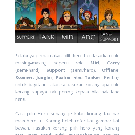
Selalunya pemain akan pilih hero berdasarkan role
masing-masing seperti role
Mid
,
Carry
(semi/hard),
Support
(semi/hard),
Offlane
,
Roamer
,
Jungler
,
Pusher
atau
Tanker
. Penting
untuk bagitahu rakan sepasukan korang apa role
korang supaya tak pening kepala bila nak lane
nanti.
Cara pilih Hero senang je kalau korang tau nak
main hero tu. Korang boleh refer kat gambar kat
bawah. Pastikan korang pilih hero yang korang
tahu main untuk tidak membebankan pasukan