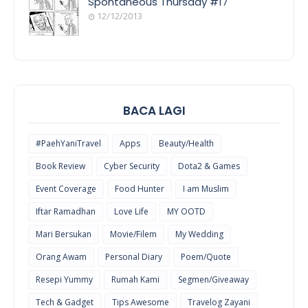
Spontaneous Thursday #17
12/12/2013
POEM/QUOT
E
BACA LAGI
#PaehYaniTravel
Apps
Beauty/Health
Book Review
Cyber Security
Dota2 & Games
Event Coverage
Food Hunter
I am Muslim
Iftar Ramadhan
Love Life
MY OOTD
Mari Bersukan
Movie/Filem
My Wedding
Orang Awam
Personal Diary
Poem/Quote
Resepi Yummy
Rumah Kami
Segmen/Giveaway
Tech & Gadget
Tips Awesome
Travelog Zayani