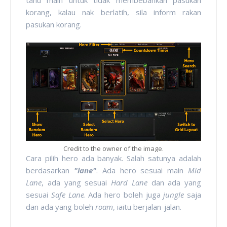
korang, kalau nak berlatih, sila inform rakan
pasukan korang.
Credit to the owner of the image.
Cara pilih hero ada banyak. Salah satunya adalah
berdasarkan
"lane"
. Ada hero sesuai main
Mid
Lane
, ada yang sesuai
Hard Lane
dan ada yang
sesuai
Safe Lane
. Ada hero boleh juga
jungle
saja
dan ada yang boleh
roam
, iaitu berjalan-jalan.