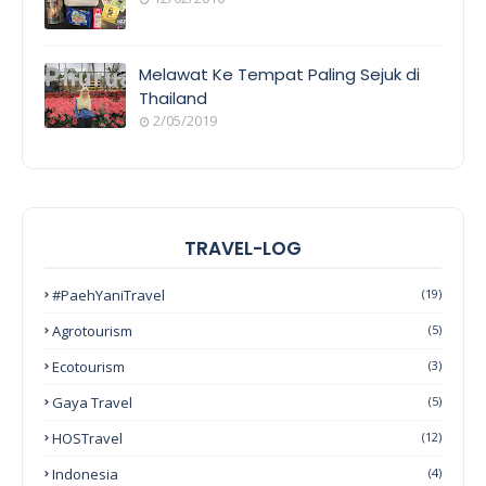
Melawat Ke Tempat Paling Sejuk di
Thailand
2/05/2019
TRAVEL-LOG
#PaehYaniTravel
(19)
Agrotourism
(5)
Ecotourism
(3)
Gaya Travel
(5)
HOSTravel
(12)
Indonesia
(4)