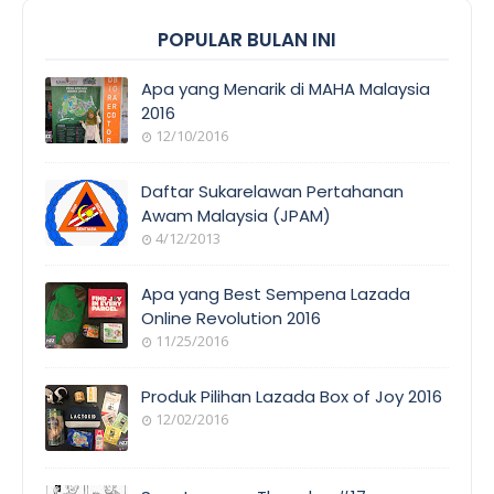
POPULAR BULAN INI
Apa yang Menarik di MAHA Malaysia
2016
12/10/2016
EVENT
COVERAGE
Daftar Sukarelawan Pertahanan
Awam Malaysia (JPAM)
4/12/2013
ORANG
AWAM
Apa yang Best Sempena Lazada
Online Revolution 2016
11/25/2016
EVENT
COVERAGE
Produk Pilihan Lazada Box of Joy 2016
12/02/2016
COOL
THINGS