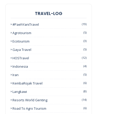
TRAVEL-LOG
#PaehYaniTravel
(19)
Agrotourism
(5)
Ecotourism
(3)
Gaya Travel
(5)
HOSTravel
(12)
Indonesia
(4)
Iran
(5)
KembaRojak Travel
(6)
Langkawi
(8)
Resorts World Genting
(14)
Road To Agro Tourism
(6)