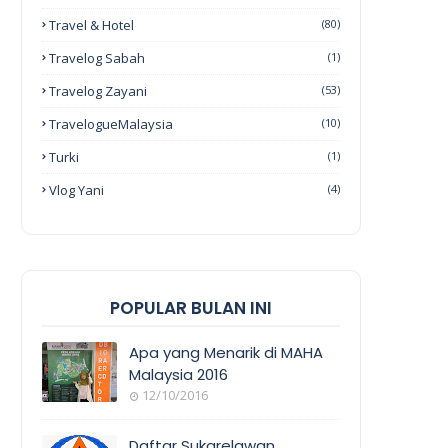
Travel & Hotel
(80)
Travelog Sabah
(1)
Travelog Zayani
(53)
TravelogueMalaysia
(10)
Turki
(1)
Vlog Yani
(4)
POPULAR BULAN INI
Apa yang Menarik di MAHA
Malaysia 2016
12/10/2016
EVENT
COVERAGE
Daftar Sukarelawan