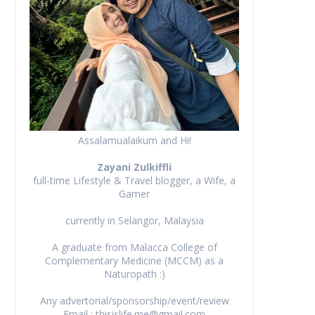
Assalamualaikum and Hi!
Zayani Zulkiffli
full-time Lifestyle & Travel blogger, a Wife, a
Gamer
currently in Selangor, Malaysia
A graduate from Malacca College of
Complementary Medicine (MCCM) as a
Naturopath :)
Any advertorial/sponsorship/event/review
Email : thisislife.me@gmail.com