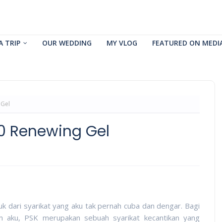
A TRIP
OUR WEDDING
MY VLOG
FEATURED ON MEDI
 Gel
10 Renewing Gel
k dari syarikat yang aku tak pernah cuba dan dengar. Bagi
 aku, PSK merupakan sebuah syarikat kecantikan yang