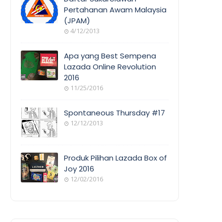
Pertahanan Awam Malaysia
(JPAM)
ORANG
4/12/2013
AWAM
Apa yang Best Sempena
Lazada Online Revolution
2016
EVENT
11/25/2016
COVERAGE
Spontaneous Thursday #17
12/12/2013
POEM/QUOT
E
Produk Pilihan Lazada Box of
Joy 2016
12/02/2016
COOL
THINGS