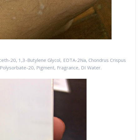
eth-20, 1,3-Butylene Glycol, EDTA-2Na, Chondrus Crispus
 Polysorbate-20, Pigment, Fragrance, DI Water.