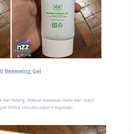
0 Renewing Gel
ka dan hidung, elakkan kawasan mata dan mulut.
pai timbul sesuatu seperti kupasan,