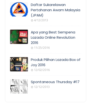
COVERAGE
Daftar Sukarelawan
Pertahanan Awam Malaysia
(JPAM)
ORANG
4/12/2013
AWAM
Apa yang Best Sempena
Lazada Online Revolution
2016
EVENT
11/25/2016
COVERAGE
Produk Pilihan Lazada Box of
Joy 2016
12/02/2016
COOL
THINGS
Spontaneous Thursday #17
12/12/2013
POEM/QUOT
E