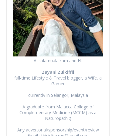
Assalamualaikum and Hi!
Zayani Zulkiffli
full-time Lifestyle & Travel blogger, a Wife, a
Gamer
currently in Selangor, Malaysia
A graduate from Malacca College of
Complementary Medicine (MCCM) as a
Naturopath :)
Any advertorial/sponsorship/event/review
Email : thisislife.me@gmail.com