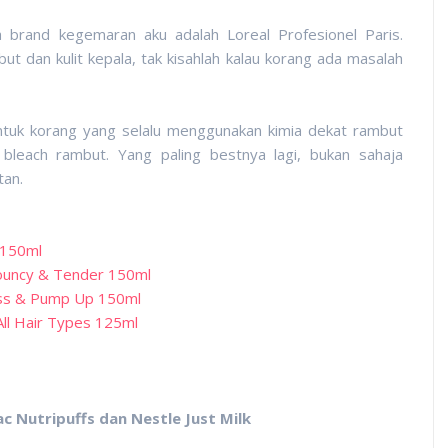
 brand kegemaran aku adalah Loreal Profesionel Paris.
ut dan kulit kepala, tak kisahlah kalau korang ada masalah
ntuk korang yang selalu menggunakan kimia dekat rambut
leach rambut. Yang paling bestnya lagi, bukan sahaja
tan.
ng 150ml
 Bouncy & Tender 150ml
Liss & Pump Up 150ml
 All Hair Types 125ml
c Nutripuffs dan Nestle Just Milk