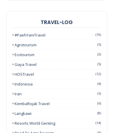
TRAVEL-LOG
#PaehYaniTravel
(19)
Agrotourism
(5)
Ecotourism
(3)
Gaya Travel
(5)
HOSTravel
(12)
Indonesia
(4)
Iran
(5)
KembaRojak Travel
(6)
Langkawi
(8)
Resorts World Genting
(14)
(6)