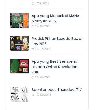
4/12/2013
Apa yang Menarik di MAHA
Malaysia 2016
12/10/2016
Produk Pilihan Lazada Box of
Joy 2016
12/02/2016
Apa yang Best Sempena
Lazada Online Revolution
2016
11/25/2016
Spontaneous Thursday #17
12/12/2013