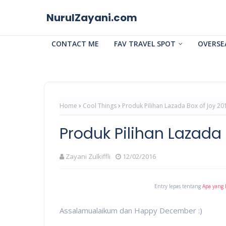
NurulZayani.com
CONTACT ME
FAV TRAVEL SPOT
OVERSE
Home
Cool Things
Produk Pilihan Lazada Box of Joy 20
Produk Pilihan Lazada 
Zayani Zulkiffli
12/02/2016
Entry lepas tentang
Apa yang 
Assalamualaikum dan Happy December :)