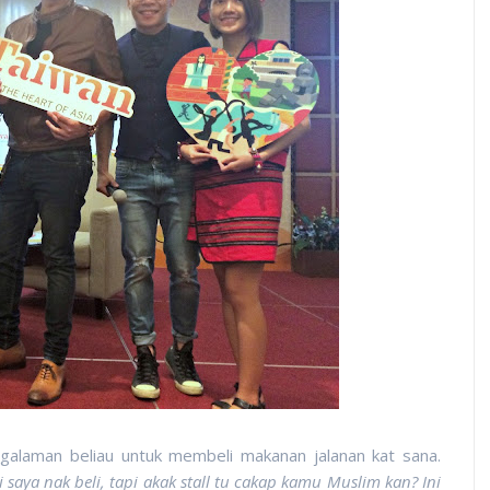
galaman beliau untuk membeli makanan jalanan kat sana.
i saya nak beli, tapi akak stall tu cakap kamu Muslim kan? Ini