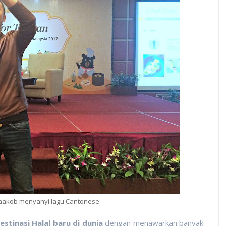
Yaakob menyanyi lagu Cantonese
estinasi Halal baru di dunia
dengan menawarkan banyak