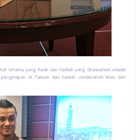
tuk tetamu yang hadir dan hadiah yang ditawarkan adalah
k penginapan di Taiwan dan hadiah cenderahati khas dari