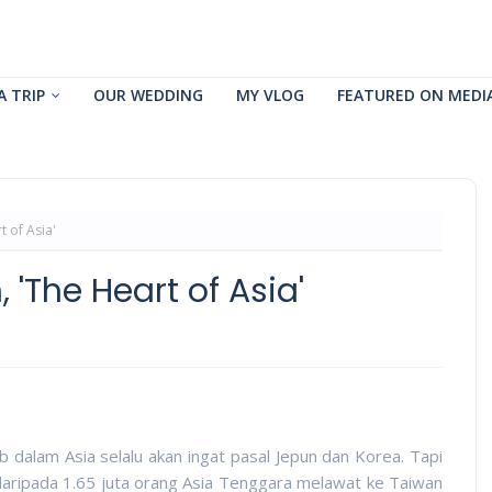
A TRIP
OUR WEDDING
MY VLOG
FEATURED ON MEDI
 of Asia'
'The Heart of Asia'
 dalam Asia selalu akan ingat pasal Jepun dan Korea. Tapi
 daripada 1.65 juta orang Asia Tenggara melawat ke Taiwan