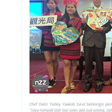
Chef Dato' Fazley Yaakob turut berkongsi pen
"
Saya nampak stall tepi jalan ada jual sotong, jad