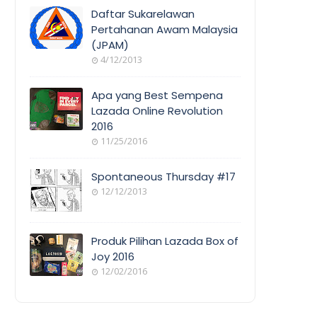
COVERAGE
Daftar Sukarelawan
Pertahanan Awam Malaysia
(JPAM)
ORANG
4/12/2013
AWAM
Apa yang Best Sempena
Lazada Online Revolution
2016
EVENT
11/25/2016
COVERAGE
Spontaneous Thursday #17
12/12/2013
POEM/QUOT
E
Produk Pilihan Lazada Box of
Joy 2016
12/02/2016
COOL
THINGS