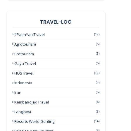
TRAVEL-LOG
#PaehYaniTravel
(19)
Agrotourism
(5)
Ecotourism
(3)
Gaya Travel
(5)
HOSTravel
(12)
Indonesia
(4)
Iran
(5)
KembaRojak Travel
(6)
Langkawi
(8)
Resorts World Genting
(14)
(6)