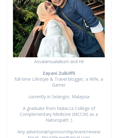
Assalamualaikum and Hi!
Zayani Zulkiffli
full-time Lifestyle & Travel blogger, a Wife, a
Gamer
currently in Selangor, Malaysia
A graduate from Malacca College of
Complementary Medicine (MCCM) as a
Naturopath :)
Any advertorial/sponsorship/event/review
Email : thisislife.me@gmail.com