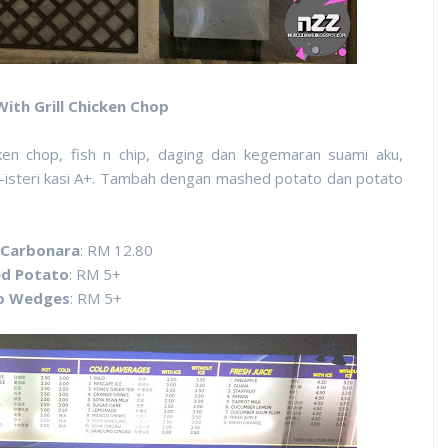
With Grill Chicken Chop
en chop, fish n chip, daging dan kegemaran suami aku,
i-isteri kasi A+. Tambah dengan mashed potato dan potato
 Carbonara
: RM 12.80
d Potato
: RM 5+
o Wedges
: RM 5+