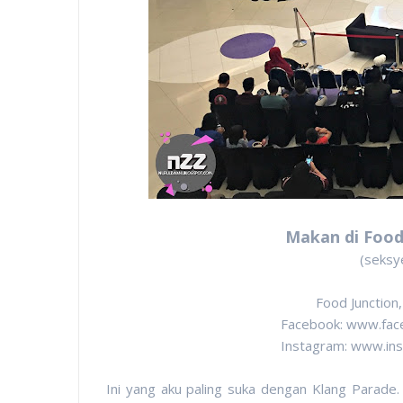
Makan di Food
(seksy
Food Junction,
Facebook: www.fac
Instagram: www.ins
Ini yang aku paling suka dengan Klang Parade