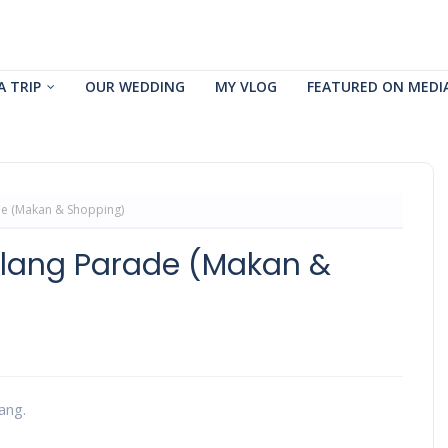
A TRIP
OUR WEDDING
MY VLOG
FEATURED ON MEDI
de (Makan & Shopping)
Klang Parade (Makan &
ang.