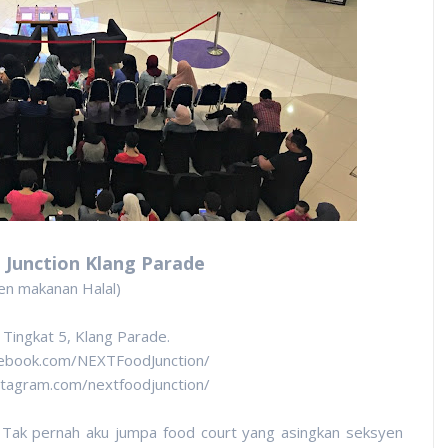
 Junction Klang Parade
en makanan Halal)
 Tingkat 5, Klang Parade.
ebook.com/NEXTFoodJunction/
tagram.com/nextfoodjunction/
. Tak pernah aku jumpa food court yang asingkan seksyen