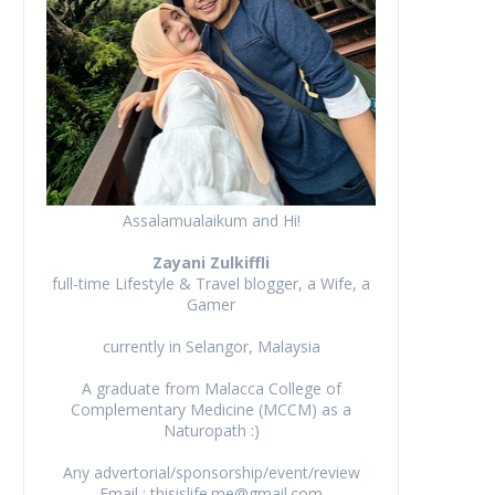
Assalamualaikum and Hi!
Zayani Zulkiffli
full-time Lifestyle & Travel blogger, a Wife, a
Gamer
currently in Selangor, Malaysia
A graduate from Malacca College of
Complementary Medicine (MCCM) as a
Naturopath :)
Any advertorial/sponsorship/event/review
Email : thisislife.me@gmail.com