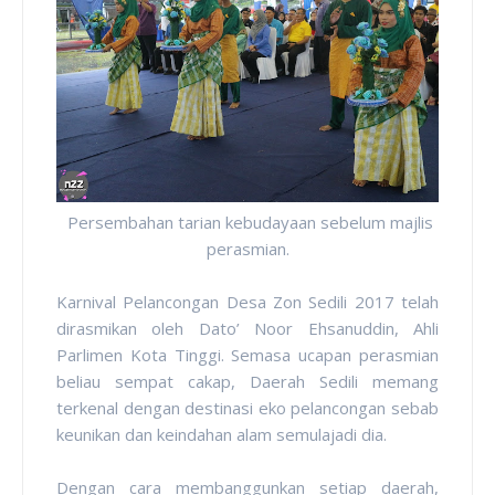
Persembahan tarian kebudayaan sebelum majlis
perasmian.
Karnival Pelancongan Desa Zon Sedili 2017 telah
dirasmikan oleh Dato’ Noor Ehsanuddin, Ahli
Parlimen Kota Tinggi. Semasa ucapan perasmian
beliau sempat cakap, Daerah Sedili memang
terkenal dengan destinasi eko pelancongan sebab
keunikan dan keindahan alam semulajadi dia.
Dengan cara membanggunkan setiap daerah,