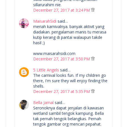
sillarurahim nie.
December 27, 2017 at 3:24 PM
MaisarahSidi
said…
meriah karnivalnya. banyak aktivit yang
diadakan. pengalaman manis tu merasa
kutip kerang di pantai walaupun takde
hasil ;)
www.maisarahsidi.com
December 27, 2017 at 3:50 PM
5 Little Angels
said…
The carnival looks fun. If my children go
there, I'm sure they will enjoy finding the
shells.
December 27, 2017 at 5:35 PM
Bella Jamal
said…
Seronoknya dapat jenjalan di kawasan
wetland sambil tengok kampung. Bella
tak pernah tengok belangkas. Pernah
tengok gambar org mencari pepahat.