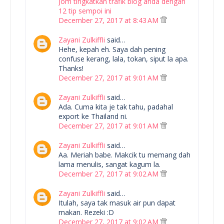
Jom tingkatkan trafik blog anda dengan
12 tip sempoi ini
December 27, 2017 at 8:43 AM
Zayani Zulkiffli
said…
Hehe, kepah eh. Saya dah pening
confuse kerang, lala, tokan, siput la apa.
Thanks!
December 27, 2017 at 9:01 AM
Zayani Zulkiffli
said…
Ada. Cuma kita je tak tahu, padahal
export ke Thailand ni.
December 27, 2017 at 9:01 AM
Zayani Zulkiffli
said…
Aa. Meriah babe. Makcik tu memang dah
lama menulis, sangat kagum la.
December 27, 2017 at 9:02 AM
Zayani Zulkiffli
said…
Itulah, saya tak masuk air pun dapat
makan. Rezeki :D
December 27, 2017 at 9:02 AM