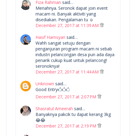
Fiza Rahman
said…
Meriahnya. Seronok dapat join event
macam ni. Banyak aktiviti yang
disediakan. Pengalaman tu ☺
December 27, 2017 at 11:39 AM
Hasif Hamsyari
said…
Wahh sangat setuju dengan
penganjuran program macam ni sebab
industri pelancongan desa pun ada daya
penarik cukup kuat untuk pelancong!
seronoknya!
December 27, 2017 at 11:44 AM
Unknown
said…
Good Entry🖒🖒🖒
December 27, 2017 at 2:07 PM
Shasratul Ameerah
said…
Banyaknya pakcik tu dapat kerang 3kg
😂😂
December 27, 2017 at 2:19 PM