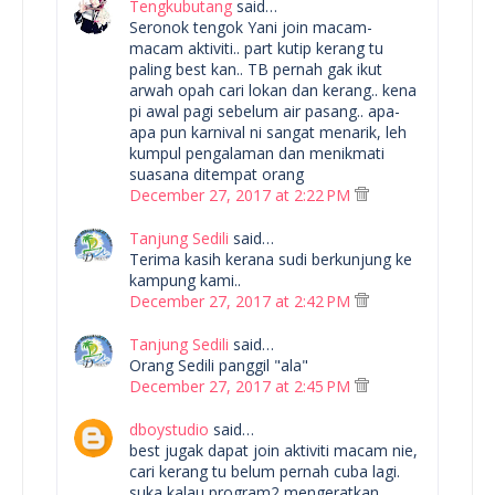
Tengkubutang
said…
Seronok tengok Yani join macam-
macam aktiviti.. part kutip kerang tu
paling best kan.. TB pernah gak ikut
arwah opah cari lokan dan kerang.. kena
pi awal pagi sebelum air pasang.. apa-
apa pun karnival ni sangat menarik, leh
kumpul pengalaman dan menikmati
suasana ditempat orang
December 27, 2017 at 2:22 PM
Tanjung Sedili
said…
Terima kasih kerana sudi berkunjung ke
kampung kami..
December 27, 2017 at 2:42 PM
Tanjung Sedili
said…
Orang Sedili panggil "ala"
December 27, 2017 at 2:45 PM
dboystudio
said…
best jugak dapat join aktiviti macam nie,
cari kerang tu belum pernah cuba lagi.
suka kalau program2 mengeratkan