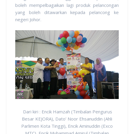
boleh mempelbagaikan lagi produk pelancongan
yang boleh ditawarkan kepada pelancong ke
negeri Johor.
Dari kiri : Encik Hamzah (Timbalan Pengurus
Besar KEJORA), Dato’ Noor Ehsanuddin (Ahli
Parlimen Kota Tinggi), Encik Aminuddin (Exco
MTC), Encik Muhammad Amirul (Timbalan