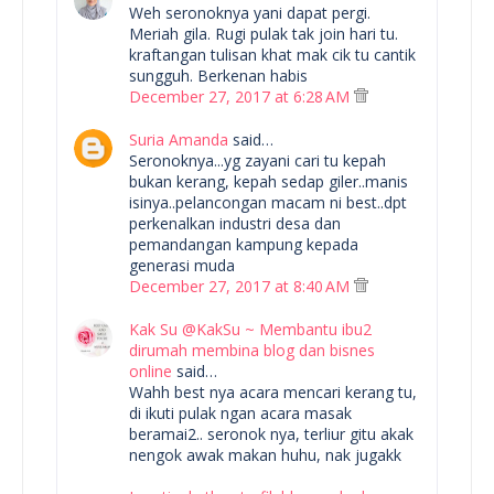
Weh seronoknya yani dapat pergi.
Meriah gila. Rugi pulak tak join hari tu.
kraftangan tulisan khat mak cik tu cantik
sungguh. Berkenan habis
December 27, 2017 at 6:28 AM
Suria Amanda
said…
Seronoknya...yg zayani cari tu kepah
bukan kerang, kepah sedap giler..manis
isinya..pelancongan macam ni best..dpt
perkenalkan industri desa dan
pemandangan kampung kepada
generasi muda
December 27, 2017 at 8:40 AM
Kak Su @KakSu ~ Membantu ibu2
dirumah membina blog dan bisnes
online
said…
Wahh best nya acara mencari kerang tu,
di ikuti pulak ngan acara masak
beramai2.. seronok nya, terliur gitu akak
nengok awak makan huhu, nak jugakk