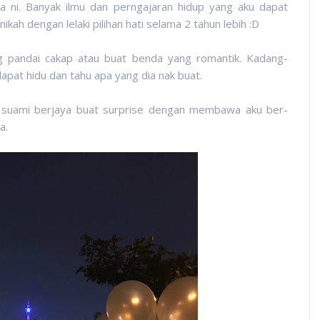
ia ni. Banyak ilmu dan perngajaran hidup yang aku dapat
ikah dengan lelaki pilihan hati selama 2 tahun lebih :D
ng pandai cakap atau buat benda yang romantik. Kadang-
apat hidu dan tahu apa yang dia nak buat.
, suami berjaya buat surprise dengan membawa aku ber-
sa.