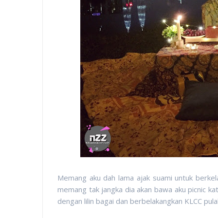
Memang aku dah lama ajak suami untuk berkelah
memang tak jangka dia akan bawa aku picnic kat 
dengan lilin bagai dan berbelakangkan KLCC pulak