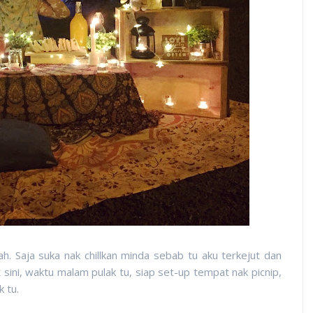
. Saja suka nak chillkan minda sebab tu aku terkejut dan
sini, waktu malam pulak tu, siap set-up tempat nak picnip,
 tu.