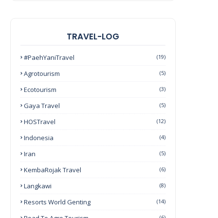
TRAVEL-LOG
#PaehYaniTravel
(19)
Agrotourism
(5)
Ecotourism
(3)
Gaya Travel
(5)
HOSTravel
(12)
Indonesia
(4)
Iran
(5)
KembaRojak Travel
(6)
Langkawi
(8)
Resorts World Genting
(14)
(6)