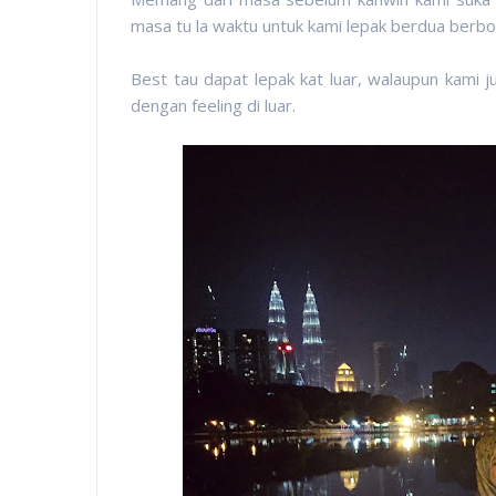
masa tu la waktu untuk kami lepak berdua berbor
Best tau dapat lepak kat luar, walaupun kami j
dengan feeling di luar.