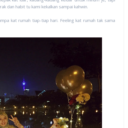
ak dan habit tu kami kekalkan sampai kahwin.
umpa kat rumah tiap-tiap hari. Feeling kat rumah tak sama