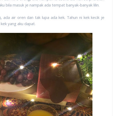
ku bila masuk je nampak ada tempat banyak-banyak lilin.
, ada air oren dan tak lupa ada kek. Tahun ni kek kecik je
 kek yang aku dapat.