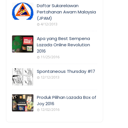
COVERAGE
Daftar Sukarelawan
Pertahanan Awam Malaysia
(JPAM)
ORANG
4/12/2013
AWAM
Apa yang Best Sempena
Lazada Online Revolution
2016
EVENT
11/25/2016
COVERAGE
Spontaneous Thursday #17
12/12/2013
POEM/QUOT
E
Produk Pilihan Lazada Box of
Joy 2016
12/02/2016
COOL
THINGS