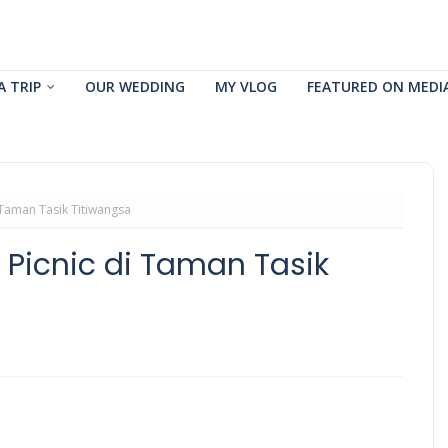
A TRIP
OUR WEDDING
MY VLOG
FEATURED ON MEDI
 Taman Tasik Titiwangsa
 Picnic di Taman Tasik