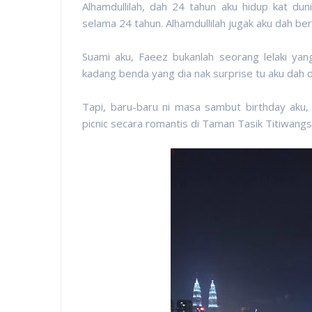
Alhamdullilah, dah 24 tahun aku hidup kat dun
selama 24 tahun. Alhamdullilah jugak aku dah bern
Suami aku, Faeez bukanlah seorang lelaki ya
kadang benda yang dia nak surprise tu aku dah d
Tapi, baru-baru ni masa sambut birthday aku
picnic secara romantis di Taman Tasik Titiwang