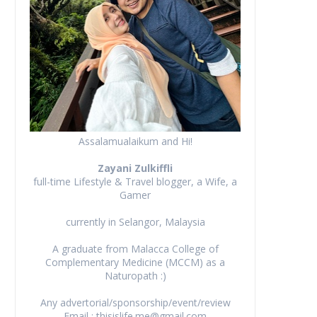
Assalamualaikum and Hi!
Zayani Zulkiffli
full-time Lifestyle & Travel blogger, a Wife, a
Gamer
currently in Selangor, Malaysia
A graduate from Malacca College of
Complementary Medicine (MCCM) as a
Naturopath :)
Any advertorial/sponsorship/event/review
Email : thisislife.me@gmail.com