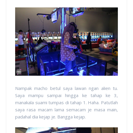
Nampak macho betul saya lawan ngan alien tu.
Saya mampu sampai hingga ke tahap ke 3,
manakala suami tumpas di tahap 1. Haha. Patutlah
saya rasa macam lama semacam je masa main,
padahal dia kejap je. Bangga kejap.