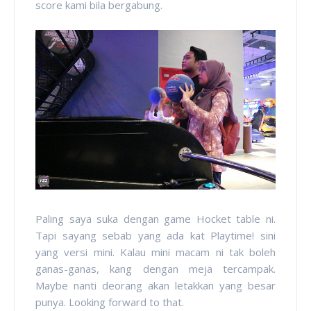
score kami bila bergabung.
Paling saya suka dengan game Hocket table ni.
Tapi sayang sebab yang ada kat Playtime! sini
yang versi mini. Kalau mini macam ni tak boleh
ganas-ganas, kang dengan meja tercampak.
Maybe nanti deorang akan letakkan yang besar
punya. Looking forward to that.