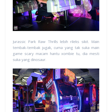
Jurassic Park Raw Thrills lebih rileks sikit. Main
tembak-tembak jugak, cuma yang tak suka main
game scary macam hantu xombie tu, dia mesti
suka yang dinosaur.