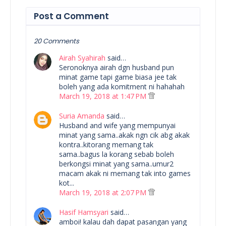
Post a Comment
20 Comments
Airah Syahirah
said…
Seronoknya airah dgn husband pun
minat game tapi game biasa jee tak
boleh yang ada komitment ni hahahah
March 19, 2018 at 1:47 PM
Suria Amanda
said…
Husband and wife yang mempunyai
minat yang sama..akak ngn cik abg akak
kontra..kitorang memang tak
sama..bagus la korang sebab boleh
berkongsi minat yang sama..umur2
macam akak ni memang tak into games
kot...
March 19, 2018 at 2:07 PM
Hasif Hamsyari
said…
amboi! kalau dah dapat pasangan yang