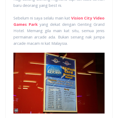
baru deorang yang best ni.
Sebelum ni saya selalu main kat
Vision City Video
Games Park
yang dekat dengan Genting Grand
Hotel. Memang gila main kat situ, semua jenis
permainan arcade ada. Bukan senang nak jumpa
arcade macam ni kat Malaysia.