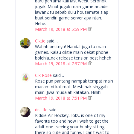
baru pertama kali last week. Seronok
jugak. Minat jugak main game arcade
lawan2 tu sebab dulu housemate siap
buat sendiri game server apa ntah.
Hehe.
March 19, 2018 at 5:59 PM
Ciktie
said…
Wahhh bestnya! Handal juga tu main
games. Kalau ciktie main dekat phone
bolehla..nak release tension best heheh
March 19, 2018 at 7:37 PM
Cik Rose
said…
Rose pun pantang nampak tempat main
macam ni kat mall. Mesti nak singgah
main. Jiwa mudalah katakan. Hihihi
March 19, 2018 at 7:51 PM
dr-Life
said…
Kiddie Air Hockey.. lolz.. is one of my
favorite too and how I wish to get the
adult one.. seeing your hubby sitting
there so cute and funny. I can't wait to