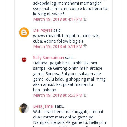
sekepala lagi memahami memanglah
syok. haha. macam couple baru bercinta
korang ni. sweet!
March 19, 2018 at 4:17 PM
Del Asyraf
said…
woww meanrik tempat ni. nanti nak
cuba. #done follow blog sis
March 19, 2018 at 5:11 PM
Sally Samsaiman
said…
Hahaha...gagah betul aihhh laki bini
sampai ke Genting oihhh main arcade
game! Sbnrnya Sally pun suka arcade
game...dulu kalau g shopping mall mmg
akan amsuk kat pusat mainan tu
haa...hahaha
March 19, 2018 at 5:53 PM
Bella Jamal
said…
Wah serasi bersama sungguh, sampai
dua2 minat main online game ye.
Nampak menarik VR game tu. Bella pun