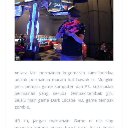
Antara lain permainan kegemaran kami berdua
adalah permainan macam kat bawah ni. Mungkin
jenis pemain game komputer dan PS, suka pulak
permainan yang serupa tembak-tembak gini.
Selalu main game Dark Escape 4D, game tembak
zombie.
4D tu, jangan main-main. Game ni dia siap
measure korang punya heart rate, kalau tinggi