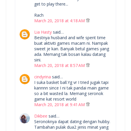
get to play there...
Rach
March 20, 2018 at 4:18 AM
Lia Hasty
said…
Bestnya husband and wife spent time
buat aktiviti games macam ni. Nampak
sweet je kan. Banyak betul games yang
ada. Memang tak bosan kalau datang
sini.
March 20, 2018 at 8:57 AM
cindyrina
said…
I suka basket ball.Yg vr I tried jugak tapi
kannnn since I ni tak pandai main game
so a bit wasted la. Memang seronok
game kat resort world
March 20, 2018 at 9:41 AM
Dikbee
said…
Seronoknya dapat dating dengan hubby.
Tambahan pulak dua2 jenis minat yang