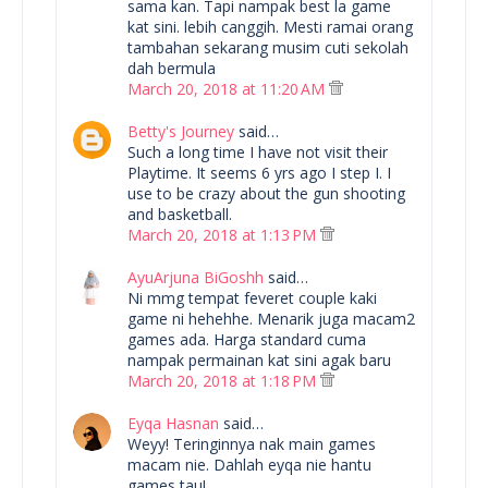
sama kan. Tapi nampak best la game
kat sini. lebih canggih. Mesti ramai orang
tambahan sekarang musim cuti sekolah
dah bermula
March 20, 2018 at 11:20 AM
Betty's Journey
said…
Such a long time I have not visit their
Playtime. It seems 6 yrs ago I step I. I
use to be crazy about the gun shooting
and basketball.
March 20, 2018 at 1:13 PM
AyuArjuna BiGoshh
said…
Ni mmg tempat feveret couple kaki
game ni hehehhe. Menarik juga macam2
games ada. Harga standard cuma
nampak permainan kat sini agak baru
March 20, 2018 at 1:18 PM
Eyqa Hasnan
said…
Weyy! Teringinnya nak main games
macam nie. Dahlah eyqa nie hantu
games tau!