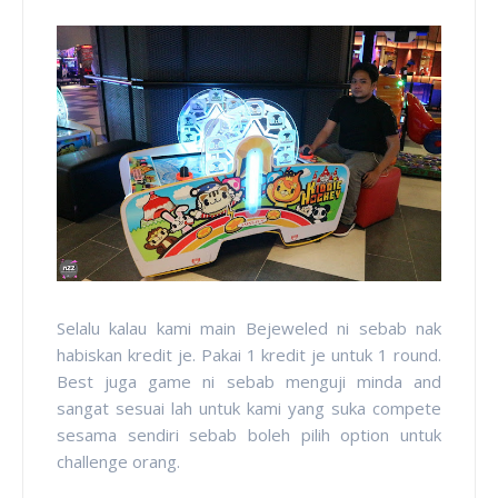
Selalu kalau kami main Bejeweled ni sebab nak
habiskan kredit je. Pakai 1 kredit je untuk 1 round.
Best juga game ni sebab menguji minda and
sangat sesuai lah untuk kami yang suka compete
sesama sendiri sebab boleh pilih option untuk
challenge orang.