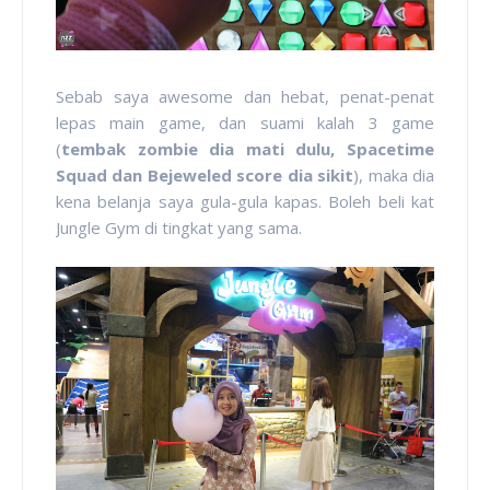
Sebab saya awesome dan hebat, penat-penat
lepas main game, dan suami kalah 3 game
(
tembak zombie dia mati dulu, Spacetime
Squad dan Bejeweled score dia sikit
), maka dia
kena belanja saya gula-gula kapas. Boleh beli kat
Jungle Gym di tingkat yang sama.