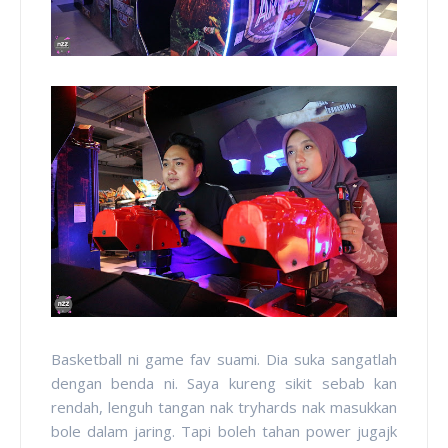
Basketball ni game fav suami. Dia suka sangatlah
dengan benda ni. Saya kureng sikit sebab kan
rendah, lenguh tangan nak tryhards nak masukkan
bole dalam jaring. Tapi boleh tahan power jugajk