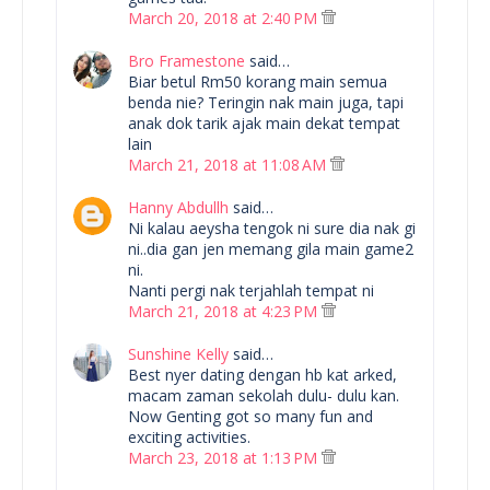
March 20, 2018 at 2:40 PM
Bro Framestone
said…
Biar betul Rm50 korang main semua
benda nie? Teringin nak main juga, tapi
anak dok tarik ajak main dekat tempat
lain
March 21, 2018 at 11:08 AM
Hanny Abdullh
said…
Ni kalau aeysha tengok ni sure dia nak gi
ni..dia gan jen memang gila main game2
ni.
Nanti pergi nak terjahlah tempat ni
March 21, 2018 at 4:23 PM
Sunshine Kelly
said…
Best nyer dating dengan hb kat arked,
macam zaman sekolah dulu- dulu kan.
Now Genting got so many fun and
exciting activities.
March 23, 2018 at 1:13 PM