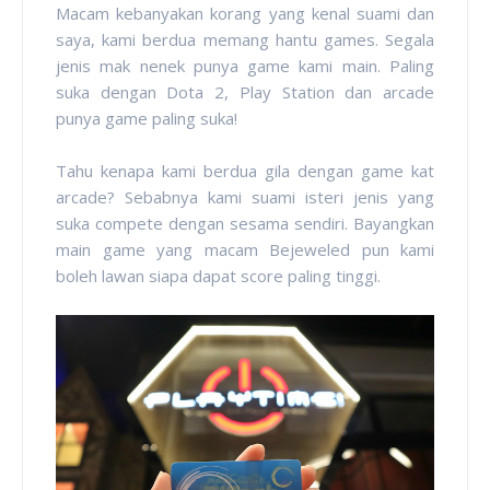
Macam kebanyakan korang yang kenal suami dan
saya, kami berdua memang hantu games. Segala
jenis mak nenek punya game kami main. Paling
suka dengan Dota 2, Play Station dan arcade
punya game paling suka!
Tahu kenapa kami berdua gila dengan game kat
arcade? Sebabnya kami suami isteri jenis yang
suka compete dengan sesama sendiri. Bayangkan
main game yang macam Bejeweled pun kami
boleh lawan siapa dapat score paling tinggi.