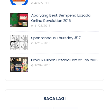
4/12/2013
ORANG
AWAM
Apa yang Best Sempena Lazada
Online Revolution 2016
11/25/2016
EVENT
COVERAGE
Spontaneous Thursday #17
12/12/2013
POEM/QUOT
E
Produk Pilihan Lazada Box of Joy 2016
12/02/2016
COOL
THINGS
BACA LAGI