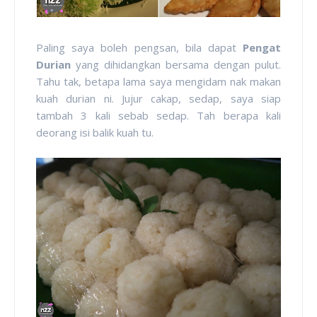
Paling saya boleh pengsan, bila dapat
Pengat
Durian
yang dihidangkan bersama dengan pulut.
Tahu tak, betapa lama saya mengidam nak makan
kuah durian ni. Jujur cakap, sedap, saya siap
tambah 3 kali sebab sedap. Tah berapa kali
deorang isi balik kuah tu.