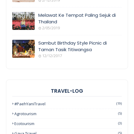
Melawat Ke Tempat Paling Sejuk di
Thailand
2/05/2019
Sambut Birthday Style Picnic di
Taman Tasik Titiwangsa
12/12/2017
TRAVEL-LOG
#PaehYaniTravel
(19)
Agrotourism
(5)
Ecotourism
(3)
Gaya Travel
(5)