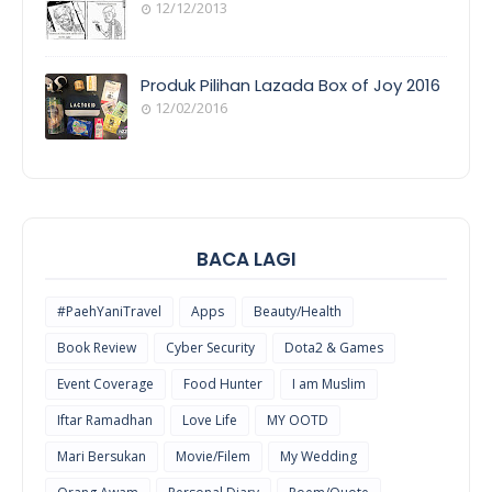
12/12/2013
POEM/QUOT
E
Produk Pilihan Lazada Box of Joy 2016
12/02/2016
COOL
THINGS
BACA LAGI
#PaehYaniTravel
Apps
Beauty/Health
Book Review
Cyber Security
Dota2 & Games
Event Coverage
Food Hunter
I am Muslim
Iftar Ramadhan
Love Life
MY OOTD
Mari Bersukan
Movie/Filem
My Wedding