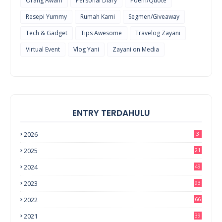
Orang Awam
Personal Diary
Poem/Quote
Resepi Yummy
Rumah Kami
Segmen/Giveaway
Tech & Gadget
Tips Awesome
Travelog Zayani
Virtual Event
Vlog Yani
Zayani on Media
ENTRY TERDAHULU
2026
3
2025
21
2024
49
2023
93
2022
66
2021
39