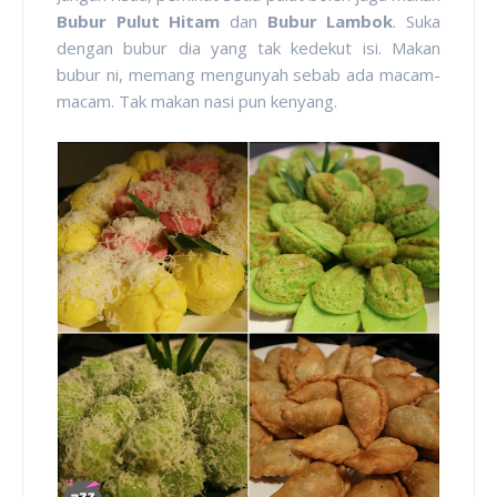
Bubur Pulut Hitam
dan
Bubur Lambok
. Suka
dengan bubur dia yang tak kedekut isi. Makan
bubur ni, memang mengunyah sebab ada macam-
macam. Tak makan nasi pun kenyang.