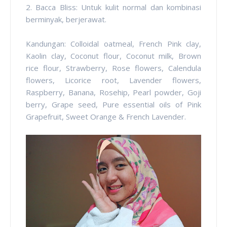
2. Bacca Bliss: Untuk kulit normal dan kombinasi
berminyak, berjerawat.
Kandungan: Colloidal oatmeal, French Pink clay,
Kaolin clay, Coconut flour, Coconut milk, Brown
rice flour, Strawberry, Rose flowers, Calendula
flowers, Licorice root, Lavender flowers,
Raspberry, Banana, Rosehip, Pearl powder, Goji
berry, Grape seed, Pure essential oils of Pink
Grapefruit, Sweet Orange & French Lavender.