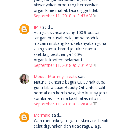
biasanyakan produk yg berasaskan
organik nie mahal, tapi orgga tidak
September 11, 2018 at 3:43 AM
JMR
said…
Ada gak skincare yang 100% buatan
tangan ni..susah nak jumpa produk
macam ni skang kan..kebanyakan guna
kilang sama, brand je tukar nama
sket..lagi best, ianya 100%
organik..konfem selamattt
September 11, 2018 at 7:01 AM
Mouse Mommy Treats
said…
Natural skincare bagus tu. Sy nak cuba
guna Libra Luxe Beauty Oil: Untuk kulit
normal dan kombinasi, sbb kulit sy jenis
kombinasi. Terima kasih atas info ni.
September 11, 2018 at 7:28 AM
Mermaid
said…
Wah menariknya organik skincare. Lebih
selat digunakan dan tidak ragu2 lagi.