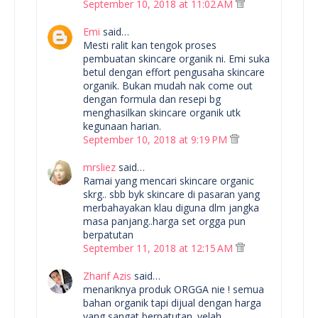
September 10, 2018 at 11:02 AM
Emi
said…
Mesti ralit kan tengok proses
pembuatan skincare organik ni. Emi suka
betul dengan effort pengusaha skincare
organik. Bukan mudah nak come out
dengan formula dan resepi bg
menghasilkan skincare organik utk
kegunaan harian.
September 10, 2018 at 9:19 PM
mrsliez
said…
Ramai yang mencari skincare organic
skrg.. sbb byk skincare di pasaran yang
merbahayakan klau diguna dlm jangka
masa panjang..harga set orgga pun
berpatutan
September 11, 2018 at 12:15 AM
Zharif Azis
said…
menariknya produk ORGGA nie ! semua
bahan organik tapi dijual dengan harga
yang sangat berpatutan. yelah,