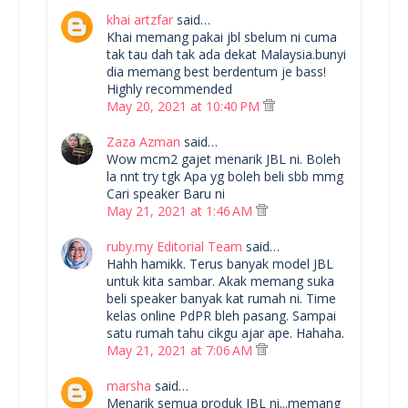
khai artzfar
said…
Khai memang pakai jbl sbelum ni cuma
tak tau dah tak ada dekat Malaysia.bunyi
dia memang best berdentum je bass!
Highly recommended
May 20, 2021 at 10:40 PM
Zaza Azman
said…
Wow mcm2 gajet menarik JBL ni. Boleh
la nnt try tgk Apa yg boleh beli sbb mmg
Cari speaker Baru ni
May 21, 2021 at 1:46 AM
ruby.my Editorial Team
said…
Hahh hamikk. Terus banyak model JBL
untuk kita sambar. Akak memang suka
beli speaker banyak kat rumah ni. Time
kelas online PdPR bleh pasang. Sampai
satu rumah tahu cikgu ajar ape. Hahaha.
May 21, 2021 at 7:06 AM
marsha
said…
Menarik semua produk JBL ni...memang