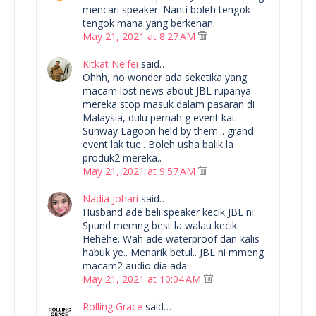
mencari speaker. Nanti boleh tengok-
tengok mana yang berkenan.
May 21, 2021 at 8:27 AM
Kitkat Nelfei
said…
Ohhh, no wonder ada seketika yang
macam lost news about JBL rupanya
mereka stop masuk dalam pasaran di
Malaysia, dulu pernah g event kat
Sunway Lagoon held by them... grand
event lak tue.. Boleh usha balik la
produk2 mereka..
May 21, 2021 at 9:57 AM
Nadia Johari
said…
Husband ade beli speaker kecik JBL ni.
Spund memng best la walau kecik.
Hehehe. Wah ade waterproof dan kalis
habuk ye.. Menarik betul.. JBL ni mmeng
macam2 audio dia ada..
May 21, 2021 at 10:04 AM
Rolling Grace
said…