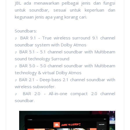
JBL ada menawarkan pelbagai jenis dan fungsi
untuk soundbar, sesuai untuk keperluan dan
kegunaan jenis apa yang korang cari.
Soundbars:
♪ BAR 9.1 - True wireless surround 9.1 channel
soundbar system with Dolby Atmos
♪ BAR 5.1 - 5.1 channel soundbar with Multibeam
sound technology Surround
♪ BAR 5.0 - 5.0 channel soundbar with Multibeam
technology & virtual Dolby Atmos
♪ BAR 2.1 - Deep bass 2.1 channel soundbar with
wireless subwoofer.
♪ BAR 2.0 - All-in-one compact 2.0 channel
soundbar.