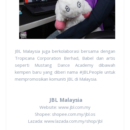
JBL Malaysia juga berkolaborasi bersama dengan
Tropicana Corporation Berhad, Babel dan artis
seperti Mustang Dance Academy dibawah
kempen baru yang diberi nama #JBLPeople untuk
mempromosikan komuniti JBL di Malaysia.
JBL Malaysia
Website: www.jbl.com.my
Shopee: shopee.com.my/jbl.os
Lazada: www.lazada.com.my/shop/jbl