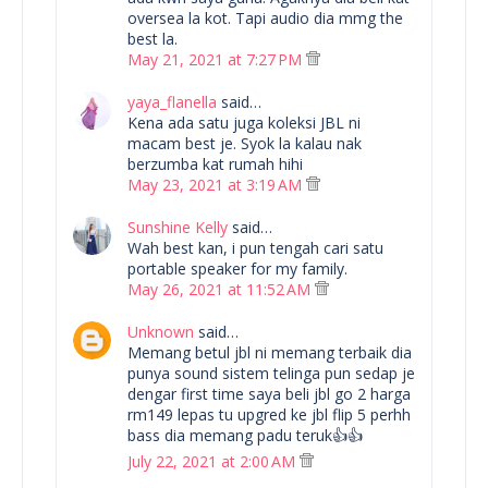
oversea la kot. Tapi audio dia mmg the
best la.
May 21, 2021 at 7:27 PM
yaya_flanella
said…
Kena ada satu juga koleksi JBL ni
macam best je. Syok la kalau nak
berzumba kat rumah hihi
May 23, 2021 at 3:19 AM
Sunshine Kelly
said…
Wah best kan, i pun tengah cari satu
portable speaker for my family.
May 26, 2021 at 11:52 AM
Unknown
said…
Memang betul jbl ni memang terbaik dia
punya sound sistem telinga pun sedap je
dengar first time saya beli jbl go 2 harga
rm149 lepas tu upgred ke jbl flip 5 perhh
bass dia memang padu teruk👍👍
July 22, 2021 at 2:00 AM