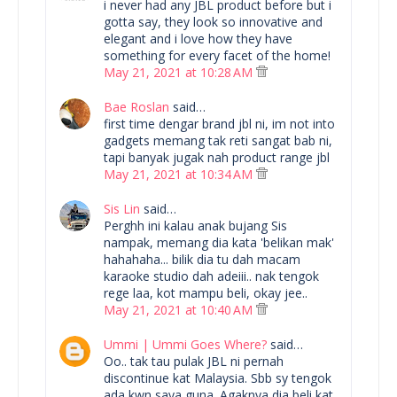
i never had any JBL product before but i
gotta say, they look so innovative and
elegant and i love how they have
something for every facet of the home!
May 21, 2021 at 10:28 AM
Bae Roslan
said…
first time dengar brand jbl ni, im not into
gadgets memang tak reti sangat bab ni,
tapi banyak jugak nah product range jbl
May 21, 2021 at 10:34 AM
Sis Lin
said…
Perghh ini kalau anak bujang Sis
nampak, memang dia kata 'belikan mak'
hahahaha... bilik dia tu dah macam
karaoke studio dah adeiii.. nak tengok
rege laa, kot mampu beli, okay jee..
May 21, 2021 at 10:40 AM
Ummi | Ummi Goes Where?
said…
Oo.. tak tau pulak JBL ni pernah
discontinue kat Malaysia. Sbb sy tengok
ada kwn saya guna. Agaknya dia beli kat