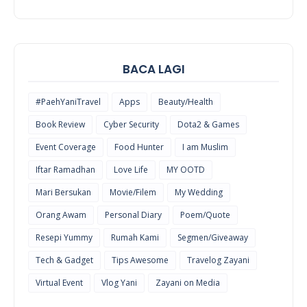
POEM/QUOT
E
BACA LAGI
#PaehYaniTravel
Apps
Beauty/Health
Book Review
Cyber Security
Dota2 & Games
Event Coverage
Food Hunter
I am Muslim
Iftar Ramadhan
Love Life
MY OOTD
Mari Bersukan
Movie/Filem
My Wedding
Orang Awam
Personal Diary
Poem/Quote
Resepi Yummy
Rumah Kami
Segmen/Giveaway
Tech & Gadget
Tips Awesome
Travelog Zayani
Virtual Event
Vlog Yani
Zayani on Media