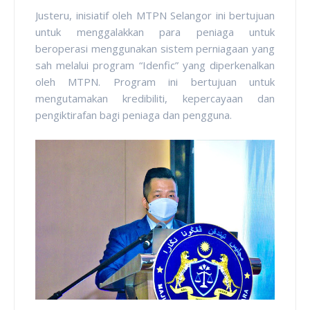
Justeru, inisiatif oleh MTPN Selangor ini bertujuan
untuk menggalakkan para peniaga untuk
beroperasi menggunakan sistem perniagaan yang
sah melalui program “Idenfic” yang diperkenalkan
oleh MTPN. Program ini bertujuan untuk
mengutamakan kredibiliti, kepercayaan dan
pengiktirafan bagi peniaga dan pengguna.