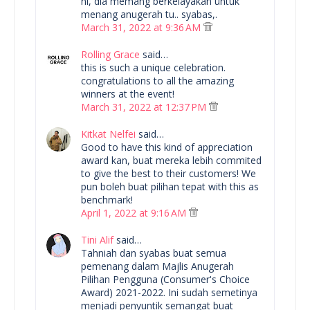
ni, dia memang berkelayakan untuk
menang anugerah tu.. syabas,.
March 31, 2022 at 9:36 AM
Rolling Grace
said…
this is such a unique celebration.
congratulations to all the amazing
winners at the event!
March 31, 2022 at 12:37 PM
Kitkat Nelfei
said…
Good to have this kind of appreciation
award kan, buat mereka lebih commited
to give the best to their customers! We
pun boleh buat pilihan tepat with this as
benchmark!
April 1, 2022 at 9:16 AM
Tini Alif
said…
Tahniah dan syabas buat semua
pemenang dalam Majlis Anugerah
Pilihan Pengguna (Consumer's Choice
Award) 2021-2022. Ini sudah semetinya
menjadi penyuntik semangat buat