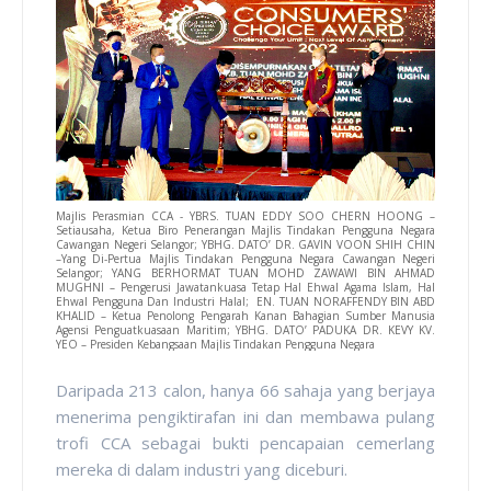
Majlis Perasmian CCA - YBRS. TUAN EDDY SOO CHERN HOONG –
Setiausaha, Ketua Biro Penerangan Majlis Tindakan Pengguna Negara
Cawangan Negeri Selangor; YBHG. DATO’ DR. GAVIN VOON SHIH CHIN
–Yang Di-Pertua Majlis Tindakan Pengguna Negara Cawangan Negeri
Selangor; YANG BERHORMAT TUAN MOHD ZAWAWI BIN AHMAD
MUGHNI – Pengerusi Jawatankuasa Tetap Hal Ehwal Agama Islam, Hal
Ehwal Pengguna Dan Industri Halal; EN. TUAN NORAFFENDY BIN ABD
KHALID – Ketua Penolong Pengarah Kanan Bahagian Sumber Manusia
Agensi Penguatkuasaan Maritim; YBHG. DATO’ PADUKA DR. KEVY KV.
YEO – Presiden Kebangsaan Majlis Tindakan Pengguna Negara
Daripada 213 calon, hanya 66 sahaja yang berjaya
menerima pengiktirafan ini dan membawa pulang
trofi CCA sebagai bukti pencapaian cemerlang
mereka di dalam industri yang diceburi.