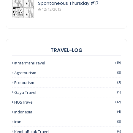
Spontaneous Thursday #17
12/12/2013
TRAVEL-LOG
#PaehYaniTravel
(19)
Agrotourism
(5)
Ecotourism
(3)
Gaya Travel
(5)
HOSTravel
(12)
Indonesia
(4)
Iran
(5)
KembaRojak Travel
(6)