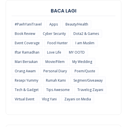
BACA LAGI
#PaehYaniTravel
Apps
Beauty/Health
Book Review
Cyber Security
Dota2 & Games
Event Coverage
Food Hunter
I am Muslim
Iftar Ramadhan
Love Life
MY OOTD
Mari Bersukan
Movie/Filem
My Wedding
Orang Awam
Personal Diary
Poem/Quote
Resepi Yummy
Rumah Kami
Segmen/Giveaway
Tech & Gadget
Tips Awesome
Travelog Zayani
Virtual Event
Vlog Yani
Zayani on Media