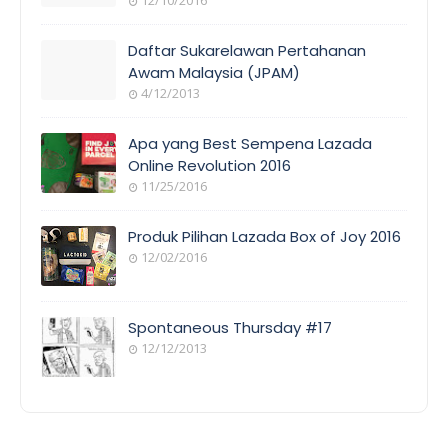
EVENT
COVERAGE
Daftar Sukarelawan Pertahanan
Awam Malaysia (JPAM)
4/12/2013
ORANG
AWAM
Apa yang Best Sempena Lazada
Online Revolution 2016
11/25/2016
EVENT
COVERAGE
Produk Pilihan Lazada Box of Joy 2016
12/02/2016
COOL
THINGS
Spontaneous Thursday #17
12/12/2013
POEM/QUOT
E