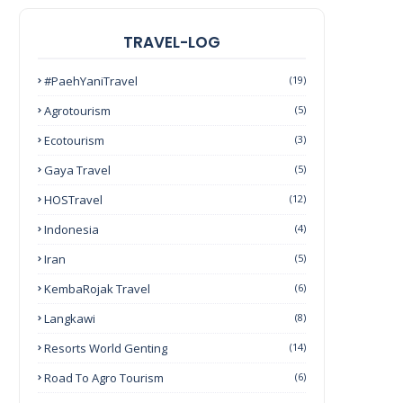
TRAVEL-LOG
#PaehYaniTravel
(19)
Agrotourism
(5)
Ecotourism
(3)
Gaya Travel
(5)
HOSTravel
(12)
Indonesia
(4)
Iran
(5)
KembaRojak Travel
(6)
Langkawi
(8)
Resorts World Genting
(14)
Road To Agro Tourism
(6)