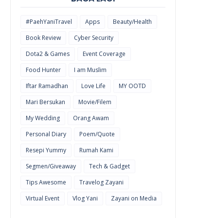
#PaehYaniTravel
Apps
Beauty/Health
Book Review
Cyber Security
Dota2 & Games
Event Coverage
Food Hunter
I am Muslim
Iftar Ramadhan
Love Life
MY OOTD
Mari Bersukan
Movie/Filem
My Wedding
Orang Awam
Personal Diary
Poem/Quote
Resepi Yummy
Rumah Kami
Segmen/Giveaway
Tech & Gadget
Tips Awesome
Travelog Zayani
Virtual Event
Vlog Yani
Zayani on Media