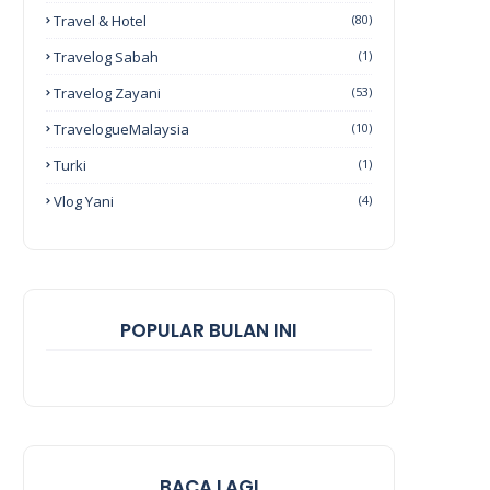
Travel & Hotel
(80)
Travelog Sabah
(1)
Travelog Zayani
(53)
TravelogueMalaysia
(10)
Turki
(1)
Vlog Yani
(4)
POPULAR BULAN INI
BACA LAGI