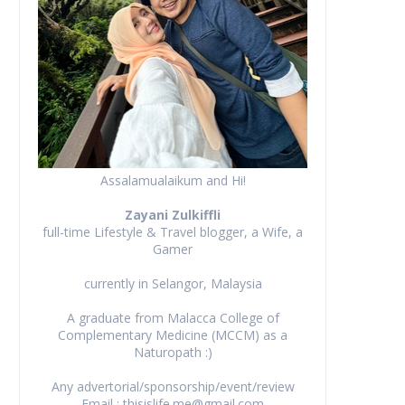
Assalamualaikum and Hi!
Zayani Zulkiffli
full-time Lifestyle & Travel blogger, a Wife, a
Gamer
currently in Selangor, Malaysia
A graduate from Malacca College of
Complementary Medicine (MCCM) as a
Naturopath :)
Any advertorial/sponsorship/event/review
Email : thisislife.me@gmail.com