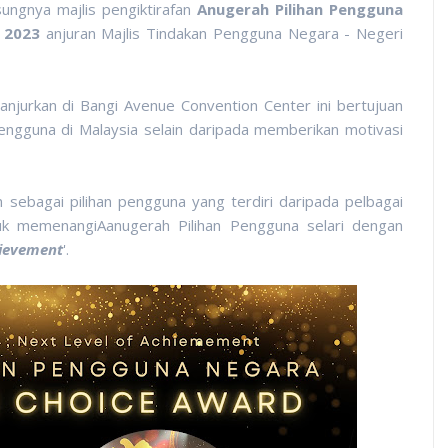
ungnya majlis pengiktirafan
Anugerah Pilihan Pengguna
/ 2023
anjuran Majlis Tindakan Pengguna Negara - Negeri
njurkan di Bangi Avenue Convention Center ini bertujuan
pengguna di Malaysia selain daripada memberikan motivasi
 sebagai pilihan pengguna yang terdiri daripada pelbagai
ntuk memenangiAanugerah Pilihan Pengguna selari dengan
hievement
'.