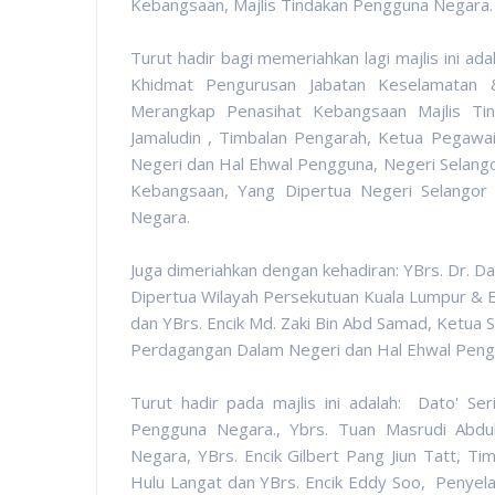
Kebangsaan, Majlis Tindakan Pengguna Negara.
Turut hadir bagi memeriahkan lagi majlis ini ad
Khidmat Pengurusan Jabatan Keselamatan 
Merangkap Penasihat Kebangsaan Majlis Ti
Jamaludin , Timbalan Pengarah, Ketua Pegaw
Negeri dan Hal Ehwal Pengguna, Negeri Selangor
Kebangsaan, Yang Dipertua Negeri Selangor 
Negara.
Juga dimeriahkan dengan kehadiran:
YBrs. Dr. D
Dipertua Wilayah Persekutuan Kuala Lumpur & E
dan YBrs. Encik Md. Zaki Bin Abd Samad, Ketua
Perdagangan Dalam Negeri dan Hal Ehwal Pengg
Turut hadir pada majlis ini adalah:
Dato' Ser
Pengguna Negara.,
Ybrs. Tuan Masrudi Abdu
Negara, YBrs. Encik Gilbert Pang Jiun Tatt, 
Hulu Langat dan YBrs. Encik Eddy Soo, Penyel