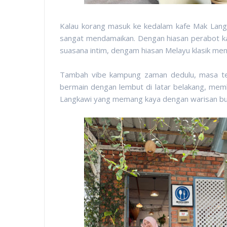
Kalau korang masuk ke kedalam kafe Mak Lang
sangat mendamaikan. Dengan hiasan perabot k
suasana intim, dengam hiasan Melayu klasik men
Tambah vibe kampung zaman dedulu, masa ten
bermain dengan lembut di latar belakang, mem
Langkawi yang memang kaya dengan warisan bu