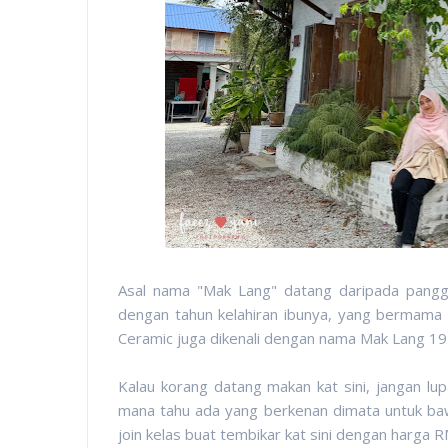
Asal nama "Mak Lang" datang daripada pangg
dengan tahun kelahiran ibunya, yang bermama P
Ceramic juga dikenali dengan nama Mak Lang 19
Kalau korang datang makan kat sini, jangan lu
mana tahu ada yang berkenan dimata untuk bawa
join kelas buat tembikar kat sini dengan harga 