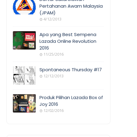
Pertahanan Awam Malaysia
(JPAM)
ORANG
4/12/2013
AWAM
Apa yang Best Sempena
Lazada Online Revolution
2016
EVENT
11/25/2016
COVERAGE
Spontaneous Thursday #17
12/12/2013
POEM/QUOT
E
Produk Pilihan Lazada Box of
Joy 2016
12/02/2016
COOL
THINGS