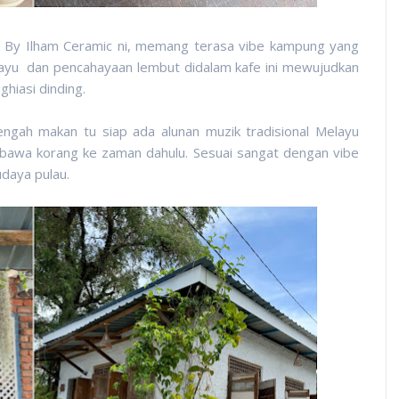
 By Ilham Ceramic ni, memang terasa vibe kampung yang
ayu dan pencahayaan lembut didalam kafe ini mewujudkan
ghiasi dinding.
gah makan tu siap ada alunan muzik tradisional Melayu
bawa korang ke zaman dahulu. Sesuai sangat dengan vibe
daya pulau.