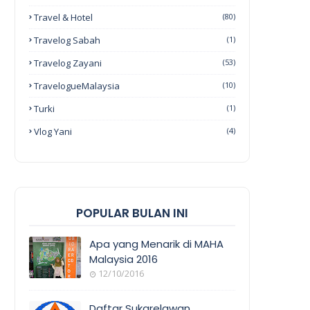
Travel & Hotel
(80)
Travelog Sabah
(1)
Travelog Zayani
(53)
TravelogueMalaysia
(10)
Turki
(1)
Vlog Yani
(4)
POPULAR BULAN INI
Apa yang Menarik di MAHA
Malaysia 2016
12/10/2016
EVENT
COVERAGE
Daftar Sukarelawan