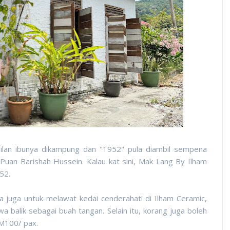
ilan ibunya dikampung dan "1952" pula diambil sempena
uan Barishah Hussein. Kalau kat sini, Mak Lang By Ilham
52.
pa juga untuk melawat kedai cenderahati di Ilham Ceramic,
 balik sebagai buah tangan. Selain itu, korang juga boleh
RM100/ pax.