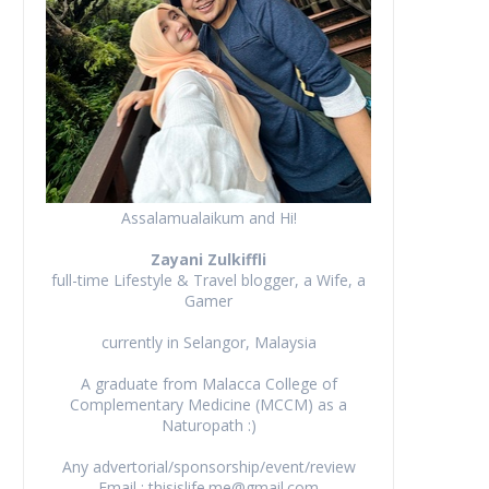
Assalamualaikum and Hi!
Zayani Zulkiffli
full-time Lifestyle & Travel blogger, a Wife, a
Gamer
currently in Selangor, Malaysia
A graduate from Malacca College of
Complementary Medicine (MCCM) as a
Naturopath :)
Any advertorial/sponsorship/event/review
Email : thisislife.me@gmail.com