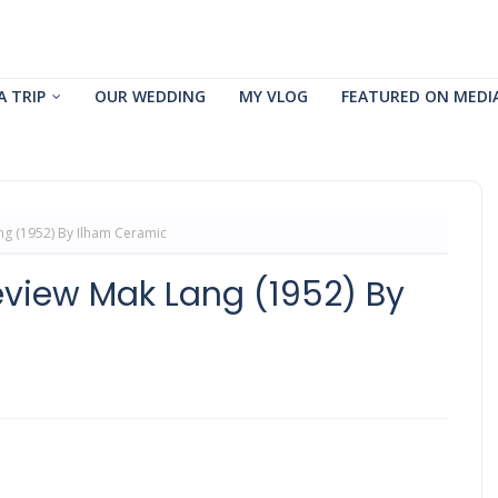
A TRIP
OUR WEDDING
MY VLOG
FEATURED ON MEDI
ng (1952) By Ilham Ceramic
eview Mak Lang (1952) By