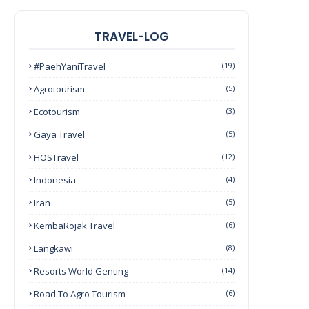
TRAVEL-LOG
#PaehYaniTravel
(19)
Agrotourism
(5)
Ecotourism
(3)
Gaya Travel
(5)
HOSTravel
(12)
Indonesia
(4)
Iran
(5)
KembaRojak Travel
(6)
Langkawi
(8)
Resorts World Genting
(14)
Road To Agro Tourism
(6)