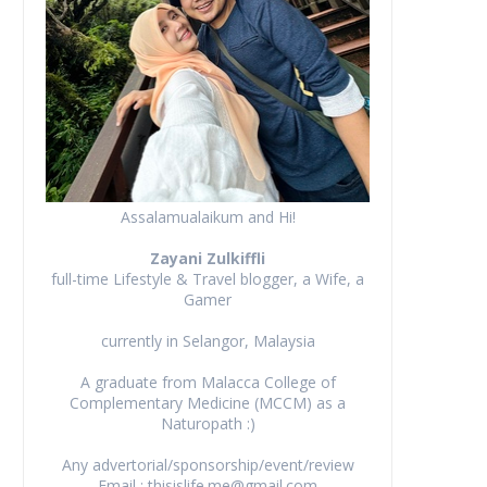
Assalamualaikum and Hi!
Zayani Zulkiffli
full-time Lifestyle & Travel blogger, a Wife, a
Gamer
currently in Selangor, Malaysia
A graduate from Malacca College of
Complementary Medicine (MCCM) as a
Naturopath :)
Any advertorial/sponsorship/event/review
Email : thisislife.me@gmail.com