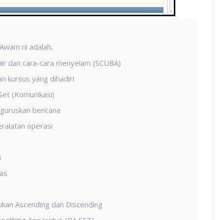
 Awam ni adalah,
air dan cara-cara menyelam (SCUBA)
an kursus yang dihadiri
Set (Komunikasi)
guruskan bencana
ralatan operasi
i
as
ukan Ascending dan Discending
eathing Apparatus (BA SET)