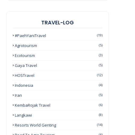
TRAVEL-LOG
#PaehYaniTravel
(19)
Agrotourism
(5)
Ecotourism
(3)
Gaya Travel
(5)
HOSTravel
(12)
Indonesia
(4)
Iran
(5)
KembaRojak Travel
(6)
Langkawi
(8)
Resorts World Genting
(14)
(6)