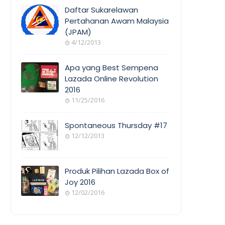
COVERAGE
Daftar Sukarelawan
Pertahanan Awam Malaysia
(JPAM)
ORANG
4/12/2013
AWAM
Apa yang Best Sempena
Lazada Online Revolution
2016
EVENT
11/25/2016
COVERAGE
Spontaneous Thursday #17
12/12/2013
POEM/QUOT
E
Produk Pilihan Lazada Box of
Joy 2016
12/02/2016
COOL
THINGS