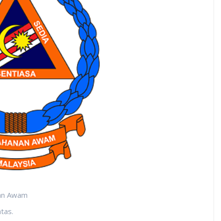
nan Awam
tas.