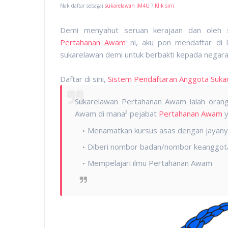
Nak daftar sebagai
sukarelawan iM4U
?
Klik sini
.
Demi menyahut seruan kerajaan dan oleh 
Pertahanan Awam
ni, aku pon mendaftar di
sukarelawan demi untuk berbakti kepada negara
Daftar di sini,
Sistem Pendaftaran Anggota Suka
Sukarelawan Pertahanan Awam ialah oran
Awam di mana² pejabat
Pertahanan Awa
m
y
Menamatkan kursus asas dengan jayanya 
Diberi nombor badan/nombor keanggo
Mempelajari ilmu Pertahanan Awam