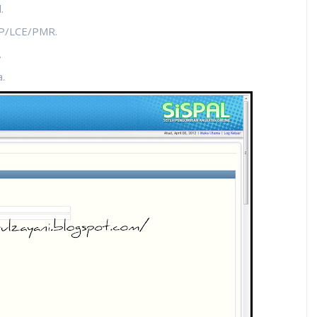
.
RP/LCE/PMR.
.
.