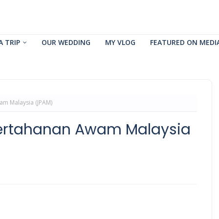
A TRIP
OUR WEDDING
MY VLOG
FEATURED ON MEDI
am Malaysia (JPAM)
Pertahanan Awam Malaysia