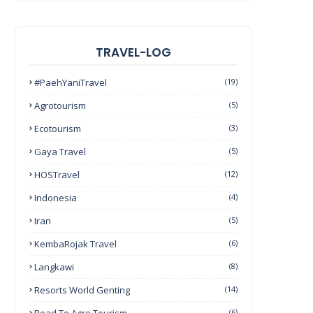
TRAVEL-LOG
#PaehYaniTravel
(19)
Agrotourism
(5)
Ecotourism
(3)
Gaya Travel
(5)
HOSTravel
(12)
Indonesia
(4)
Iran
(5)
KembaRojak Travel
(6)
Langkawi
(8)
Resorts World Genting
(14)
(6)