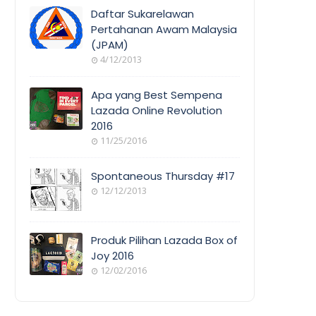
COVERAGE
Daftar Sukarelawan
Pertahanan Awam Malaysia
(JPAM)
ORANG
4/12/2013
AWAM
Apa yang Best Sempena
Lazada Online Revolution
2016
EVENT
11/25/2016
COVERAGE
Spontaneous Thursday #17
12/12/2013
POEM/QUOT
E
Produk Pilihan Lazada Box of
Joy 2016
12/02/2016
COOL
THINGS