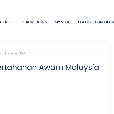
A TRIP
OUR WEDDING
MY VLOG
FEATURED ON MEDI
am Malaysia (JPAM)
Pertahanan Awam Malaysia