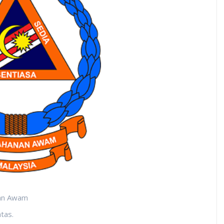
nan Awam
tas.