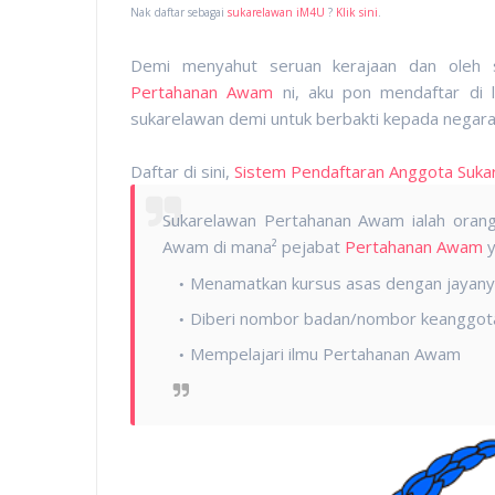
Nak daftar sebagai
sukarelawan iM4U
?
Klik sini
.
Demi menyahut seruan kerajaan dan oleh 
Pertahanan Awam
ni, aku pon mendaftar di
sukarelawan demi untuk berbakti kepada negara
Daftar di sini,
Sistem Pendaftaran Anggota Suka
Sukarelawan Pertahanan Awam ialah oran
Awam di mana² pejabat
Pertahanan Awa
m
y
Menamatkan kursus asas dengan jayanya 
Diberi nombor badan/nombor keanggo
Mempelajari ilmu Pertahanan Awam