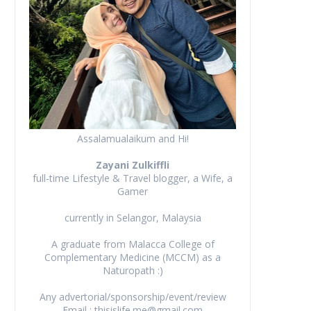
Assalamualaikum and Hi!
Zayani Zulkiffli
full-time Lifestyle & Travel blogger, a Wife, a
Gamer
currently in Selangor, Malaysia
A graduate from Malacca College of
Complementary Medicine (MCCM) as a
Naturopath :)
Any advertorial/sponsorship/event/review
Email : thisislife.me@gmail.com