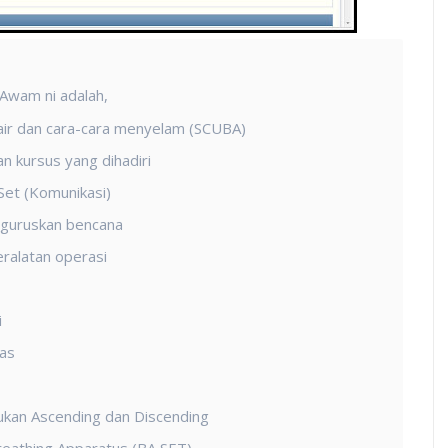
 Awam ni adalah,
air dan cara-cara menyelam (SCUBA)
an kursus yang dihadiri
Set (Komunikasi)
guruskan bencana
ralatan operasi
i
as
ukan Ascending dan Discending
eathing Apparatus (BA SET)