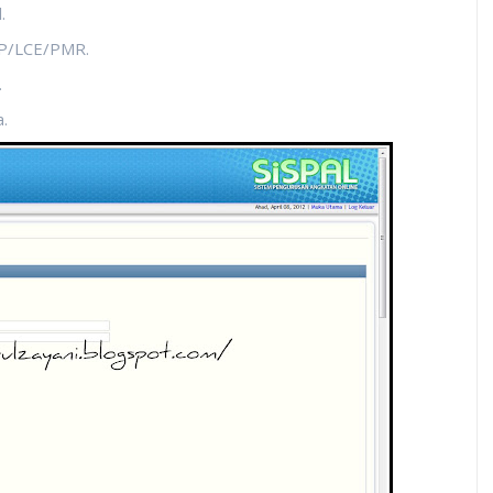
.
RP/LCE/PMR.
.
.