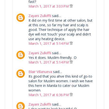
fast?
March 1, 2017 at 3:03 PM
Zayani Zulkiffli
said…
It did on my first time at other salon, but
at this one, so far my hair and scalp is
good. Their technique of apply the hair
dye will not 'touch' your scalp and didn't
use any heating device.
March 1, 2017 at 5:14 PM
Zayani Zulkiffli
said…
Yes it does. Muslim-friendly. :D
March 1, 2017 at 5:14 PM
Blair Villanueva
said…
Its good that you ahve this kind of go-to
salon for Muslim women. I wish we have
this here in Manila to cater our Muslim
women.
March 1, 2017 at 6:36 PM
Zayani Zulkiffli
said…
I also want to look beautiful :D