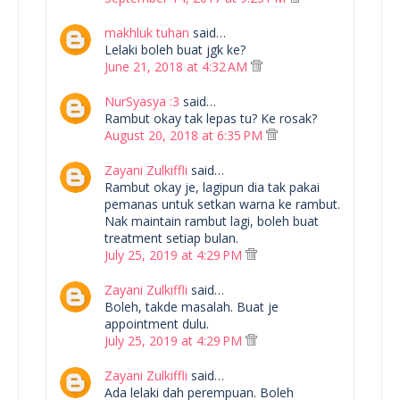
makhluk tuhan
said…
Lelaki boleh buat jgk ke?
June 21, 2018 at 4:32 AM
NurSyasya :3
said…
Rambut okay tak lepas tu? Ke rosak?
August 20, 2018 at 6:35 PM
Zayani Zulkiffli
said…
Rambut okay je, lagipun dia tak pakai
pemanas untuk setkan warna ke rambut.
Nak maintain rambut lagi, boleh buat
treatment setiap bulan.
July 25, 2019 at 4:29 PM
Zayani Zulkiffli
said…
Boleh, takde masalah. Buat je
appointment dulu.
July 25, 2019 at 4:29 PM
Zayani Zulkiffli
said…
Ada lelaki dah perempuan. Boleh