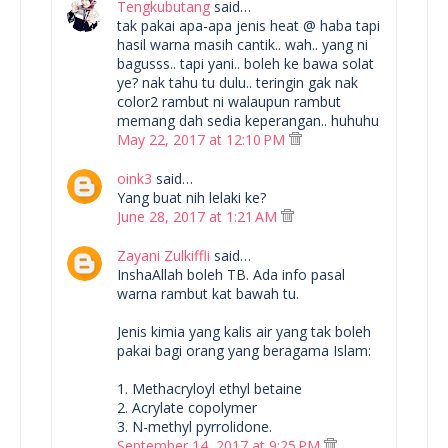
Tengkubutang
said…
tak pakai apa-apa jenis heat @ haba tapi
hasil warna masih cantik.. wah.. yang ni
bagusss.. tapi yani.. boleh ke bawa solat
ye? nak tahu tu dulu.. teringin gak nak
color2 rambut ni walaupun rambut
memang dah sedia keperangan.. huhuhu
May 22, 2017 at 12:10 PM
oink3
said…
Yang buat nih lelaki ke?
June 28, 2017 at 1:21 AM
Zayani Zulkiffli
said…
InshaAllah boleh TB. Ada info pasal
warna rambut kat bawah tu.
Jenis kimia yang kalis air yang tak boleh
pakai bagi orang yang beragama Islam:
1. Methacryloyl ethyl betaine
2. Acrylate copolymer
3. N-methyl pyrrolidone.
September 14, 2017 at 9:25 PM