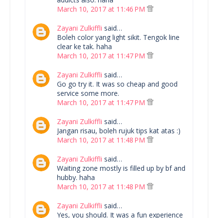
March 10, 2017 at 11:46 PM
Zayani Zulkiffli
said…
Boleh color yang light sikit. Tengok line
clear ke tak. haha
March 10, 2017 at 11:47 PM
Zayani Zulkiffli
said…
Go go try it. It was so cheap and good
service some more.
March 10, 2017 at 11:47 PM
Zayani Zulkiffli
said…
Jangan risau, boleh rujuk tips kat atas :)
March 10, 2017 at 11:48 PM
Zayani Zulkiffli
said…
Waiting zone mostly is filled up by bf and
hubby. haha
March 10, 2017 at 11:48 PM
Zayani Zulkiffli
said…
Yes, you should. It was a fun experience