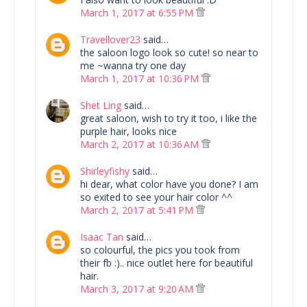
March 1, 2017 at 6:55 PM
Travellover23
said…
the saloon logo look so cute! so near to
me ~wanna try one day
March 1, 2017 at 10:36 PM
Shet Ling
said…
great saloon, wish to try it too, i like the
purple hair, looks nice
March 2, 2017 at 10:36 AM
Shirleyfishy
said…
hi dear, what color have you done? I am
so exited to see your hair color ^^
March 2, 2017 at 5:41 PM
Isaac Tan
said…
so colourful, the pics you took from
their fb :).. nice outlet here for beautiful
hair.
March 3, 2017 at 9:20 AM