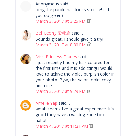
Anonymous said…
omg the purple hair looks so nice! did
you do green?
March 3, 2017 at 3:25 PM
Bell Leong 梁秘旖
said…
Sounds great, I should give it a try!
March 3, 2017 at 8:30 PM
Miss Princess Diaries
said…
I just recently had my hair-colored for
the first time and it is addicting! I would
love to achive the violet-purplish color in
your photo. Byw, the salon looks cozy
and nice.
March 3, 2017 at 9:29 PM
Amelie Yap
said…
woah seems like a great experience. It's
good they have a waiting zone too.
haha!
March 4, 2017 at 11:21 PM