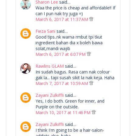
Sharon Lee
said…
Waa the price is cheap and affordable!! If
can I pun nak try juga =)
March 6, 2017 at 11:37 AM
Fieza Sani
said…
Good tips..nk warna rmbut tpi tkut
ingredient bahan dia x boleh bawa
solat,mandi wajib
March 6, 2017 at 6:07 PM
Rawlins GLAM
said…
Ini sudah bagus. Rasa cam nak colour
gak la... tapi susah sikit la nak keja. Haha
March 7, 2017 at 10:59 AM
Zayani Zulkiffli
said…
Yes, I do both. Green for inner, and
Purple on the outside.
March 10, 2017 at 11:46 PM
Zayani Zulkiffli
said…
I think I'm going to be a hair-salon-
addicts also. haha