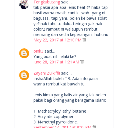
Tengkubutang
said…
tak pakai apa-apa jenis heat @ haba tapi
hasil warna masih cantik.. wah.. yang ni
bagusss.. tapi yani.. boleh ke bawa solat
ye? nak tahu tu dulu.. teringin gak nak
color2 rambut ni walaupun rambut
memang dah sedia keperangan.. huhuhu
May 22, 2017 at 12:10 PM
oink3
said…
Yang buat nih lelaki ke?
June 28, 2017 at 1:21 AM
Zayani Zulkiffli
said…
InshaAllah boleh TB. Ada info pasal
warna rambut kat bawah tu.
Jenis kimia yang kalis air yang tak boleh
pakai bagi orang yang beragama Islam:
1. Methacryloyl ethyl betaine
2. Acrylate copolymer
3. N-methyl pyrrolidone.
September 14, 2017 at 9:25 PM