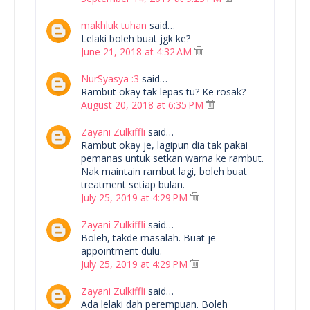
makhluk tuhan
said…
Lelaki boleh buat jgk ke?
June 21, 2018 at 4:32 AM
NurSyasya :3
said…
Rambut okay tak lepas tu? Ke rosak?
August 20, 2018 at 6:35 PM
Zayani Zulkiffli
said…
Rambut okay je, lagipun dia tak pakai
pemanas untuk setkan warna ke rambut.
Nak maintain rambut lagi, boleh buat
treatment setiap bulan.
July 25, 2019 at 4:29 PM
Zayani Zulkiffli
said…
Boleh, takde masalah. Buat je
appointment dulu.
July 25, 2019 at 4:29 PM
Zayani Zulkiffli
said…
Ada lelaki dah perempuan. Boleh