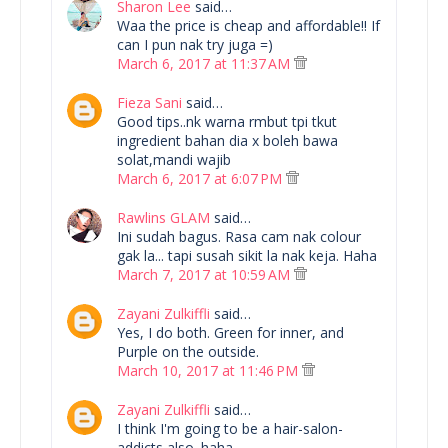
Sharon Lee
said…
Waa the price is cheap and affordable!! If
can I pun nak try juga =)
March 6, 2017 at 11:37 AM
Fieza Sani
said…
Good tips..nk warna rmbut tpi tkut
ingredient bahan dia x boleh bawa
solat,mandi wajib
March 6, 2017 at 6:07 PM
Rawlins GLAM
said…
Ini sudah bagus. Rasa cam nak colour
gak la... tapi susah sikit la nak keja. Haha
March 7, 2017 at 10:59 AM
Zayani Zulkiffli
said…
Yes, I do both. Green for inner, and
Purple on the outside.
March 10, 2017 at 11:46 PM
Zayani Zulkiffli
said…
I think I'm going to be a hair-salon-
addicts also. haha