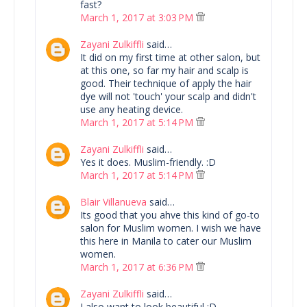
fast?
March 1, 2017 at 3:03 PM
Zayani Zulkiffli
said…
It did on my first time at other salon, but
at this one, so far my hair and scalp is
good. Their technique of apply the hair
dye will not 'touch' your scalp and didn't
use any heating device.
March 1, 2017 at 5:14 PM
Zayani Zulkiffli
said…
Yes it does. Muslim-friendly. :D
March 1, 2017 at 5:14 PM
Blair Villanueva
said…
Its good that you ahve this kind of go-to
salon for Muslim women. I wish we have
this here in Manila to cater our Muslim
women.
March 1, 2017 at 6:36 PM
Zayani Zulkiffli
said…
I also want to look beautiful :D