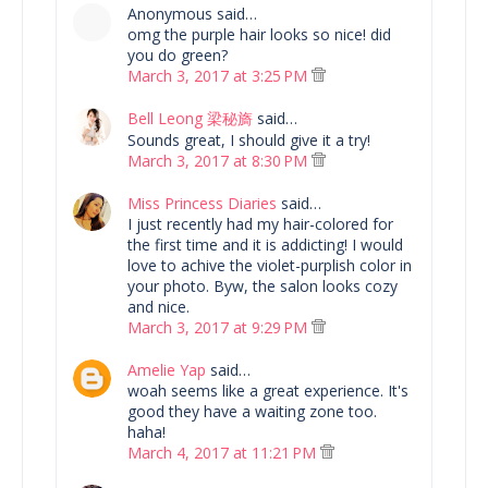
Anonymous said…
omg the purple hair looks so nice! did
you do green?
March 3, 2017 at 3:25 PM
Bell Leong 梁秘旖
said…
Sounds great, I should give it a try!
March 3, 2017 at 8:30 PM
Miss Princess Diaries
said…
I just recently had my hair-colored for
the first time and it is addicting! I would
love to achive the violet-purplish color in
your photo. Byw, the salon looks cozy
and nice.
March 3, 2017 at 9:29 PM
Amelie Yap
said…
woah seems like a great experience. It's
good they have a waiting zone too.
haha!
March 4, 2017 at 11:21 PM