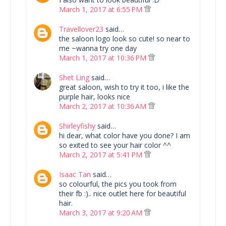
March 1, 2017 at 6:55 PM
Travellover23
said…
the saloon logo look so cute! so near to
me ~wanna try one day
March 1, 2017 at 10:36 PM
Shet Ling
said…
great saloon, wish to try it too, i like the
purple hair, looks nice
March 2, 2017 at 10:36 AM
Shirleyfishy
said…
hi dear, what color have you done? I am
so exited to see your hair color ^^
March 2, 2017 at 5:41 PM
Isaac Tan
said…
so colourful, the pics you took from
their fb :).. nice outlet here for beautiful
hair.
March 3, 2017 at 9:20 AM