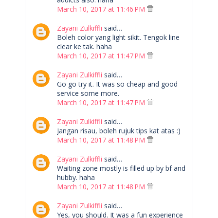
March 10, 2017 at 11:46 PM
Zayani Zulkiffli
said…
Boleh color yang light sikit. Tengok line
clear ke tak. haha
March 10, 2017 at 11:47 PM
Zayani Zulkiffli
said…
Go go try it. It was so cheap and good
service some more.
March 10, 2017 at 11:47 PM
Zayani Zulkiffli
said…
Jangan risau, boleh rujuk tips kat atas :)
March 10, 2017 at 11:48 PM
Zayani Zulkiffli
said…
Waiting zone mostly is filled up by bf and
hubby. haha
March 10, 2017 at 11:48 PM
Zayani Zulkiffli
said…
Yes, you should. It was a fun experience