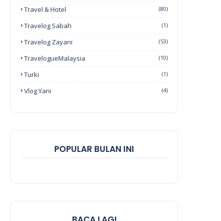
Travel & Hotel
(80)
Travelog Sabah
(1)
Travelog Zayani
(53)
TravelogueMalaysia
(10)
Turki
(1)
Vlog Yani
(4)
POPULAR BULAN INI
BACA LAGI