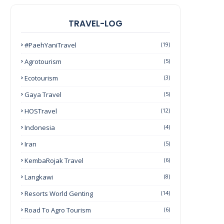
TRAVEL-LOG
#PaehYaniTravel
(19)
Agrotourism
(5)
Ecotourism
(3)
Gaya Travel
(5)
HOSTravel
(12)
Indonesia
(4)
Iran
(5)
KembaRojak Travel
(6)
Langkawi
(8)
Resorts World Genting
(14)
Road To Agro Tourism
(6)