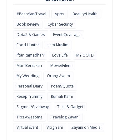
#PaehYaniTravel
Apps
Beauty/Health
Book Review
Cyber Security
Dota2 & Games
Event Coverage
Food Hunter
I am Muslim
Iftar Ramadhan
Love Life
MY OOTD
Mari Bersukan
Movie/Filem
My Wedding
Orang Awam
Personal Diary
Poem/Quote
Resepi Yummy
Rumah Kami
Segmen/Giveaway
Tech & Gadget
Tips Awesome
Travelog Zayani
Virtual Event
Vlog Yani
Zayani on Media