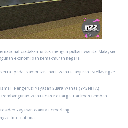
ternational diadakan untuk mengumpulkan wanita Malaysia
gunan ekonomi dan kemakmuran negara.
serta pada sambutan hari wanita anjuran Stellavingze
i Ismail, Pengerusi Yayasan Suara Wanita (YASNITA)
jlis Pembangunan Wanita dan Keluarga, Parlimen Lembah
 Presiden Yayasan Wanita Cemerlang
gze International.