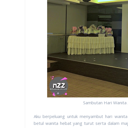
Sambutan Hari Wanita A
Aku berpeluang untuk menyambut hari wanita 
betul wanita hebat yang turut serta dalam 