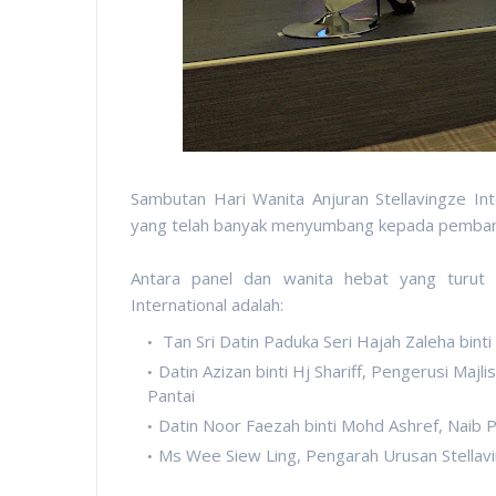
Sambutan Hari Wanita Anjuran Stellavingze In
yang telah banyak menyumbang kepada pemban
Antara panel dan wanita hebat yang turut 
International adalah:
Tan Sri Datin Paduka Seri Hajah Zaleha bint
Datin Azizan binti Hj Shariff, Pengerusi Ma
Pantai
Datin Noor Faezah binti Mohd Ashref, Naib
Ms Wee Siew Ling, Pengarah Urusan Stellavin