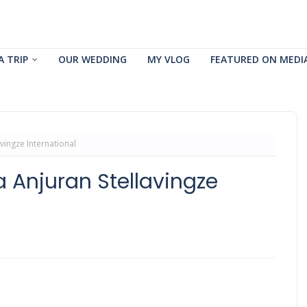
A TRIP
OUR WEDDING
MY VLOG
FEATURED ON MEDI
vingze International
 Anjuran Stellavingze