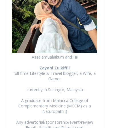
Assalamualaikum and Hi!
Zayani Zulkiffli
full-time Lifestyle & Travel blogger, a Wife, a
Gamer
currently in Selangor, Malaysia
A graduate from Malacca College of
Complementary Medicine (MCCM) as a
Naturopath :)
Any advertorial/sponsorship/event/review
Email : thisislife.me@gmail.com