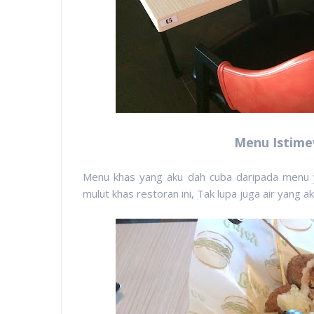
Menu Istime
Menu khas yang aku dah cuba daripada menu y
mulut khas restoran ini, Tak lupa juga air yang 