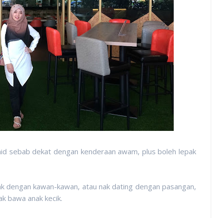
mid sebab dekat dengan kenderaan awam, plus boleh lepak
pak dengan kawan-kawan, atau nak dating dengan pasangan,
k bawa anak kecik.