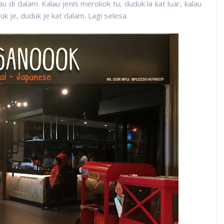
tau di dalam. Kalau jenis merokok tu, duduk la kat luar, kalau
uk je, duduk je kat dalam. Lagi selesa.