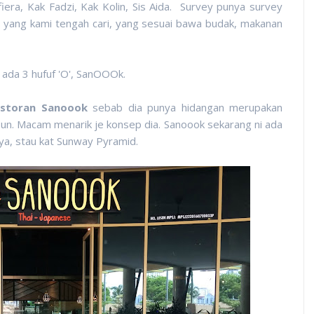
iera, Kak Fadzi, Kak Kolin, Sis Aida. Survey punya survey
 yang kami tengah cari, yang sesuai bawa budak, makanan
ada 3 hufuf 'O', SanOOOk.
estoran Sanoook
sebab dia punya hidangan merupakan
pun. Macam menarik je konsep dia. Sanoook sekarang ni ada
aya, stau kat Sunway Pyramid.