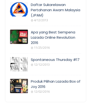
COVERAGE
Daftar Sukarelawan
Pertahanan Awam Malaysia
(JPAM)
ORANG
4/12/2013
AWAM
Apa yang Best Sempena
Lazada Online Revolution
2016
EVENT
11/25/2016
COVERAGE
Spontaneous Thursday #17
12/12/2013
POEM/QUOT
E
Produk Pilihan Lazada Box of
Joy 2016
12/02/2016
COOL
THINGS