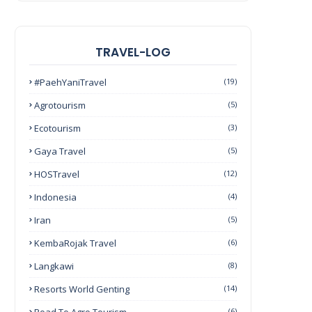
TRAVEL-LOG
#PaehYaniTravel
(19)
Agrotourism
(5)
Ecotourism
(3)
Gaya Travel
(5)
HOSTravel
(12)
Indonesia
(4)
Iran
(5)
KembaRojak Travel
(6)
Langkawi
(8)
Resorts World Genting
(14)
(6)