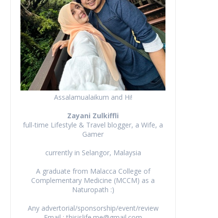
Assalamualaikum and Hi!
Zayani Zulkiffli
full-time Lifestyle & Travel blogger, a Wife, a
Gamer
currently in Selangor, Malaysia
A graduate from Malacca College of
Complementary Medicine (MCCM) as a
Naturopath :)
Any advertorial/sponsorship/event/review
Email : thisislife.me@gmail.com