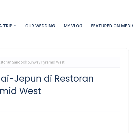
A TRIP
OUR WEDDING
MY VLOG
FEATURED ON MEDI
Restoran Sanoook Sunway Pyramid West
ai-Jepun di Restoran
amid West