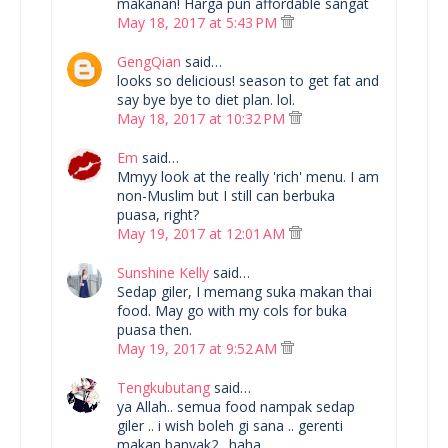
makanan! Harga pun affordable sangat
May 18, 2017 at 5:43 PM
GengQian
said…
looks so delicious! season to get fat and
say bye bye to diet plan. lol.
May 18, 2017 at 10:32 PM
Em
said…
Mmyy look at the really 'rich' menu. I am
non-Muslim but I still can berbuka
puasa, right?
May 19, 2017 at 12:01 AM
Sunshine Kelly
said…
Sedap giler, I memang suka makan thai
food. May go with my cols for buka
puasa then.
May 19, 2017 at 9:52 AM
Tengkubutang
said…
ya Allah.. semua food nampak sedap
giler .. i wish boleh gi sana .. gerenti
makan banyak2.. haha