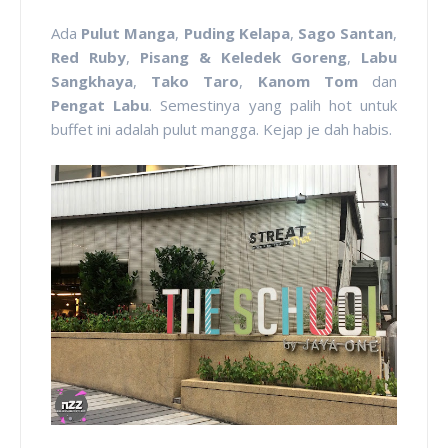
Ada
Pulut Manga
,
Puding Kelapa
,
Sago Santan
,
Red Ruby
,
Pisang & Keledek Goreng
,
Labu
Sangkhaya
,
Tako Taro
,
Kanom Tom
dan
Pengat Labu
. Semestinya yang palih hot untuk
buffet ini adalah pulut mangga. Kejap je dah habis.