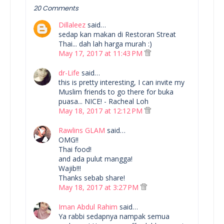
20 Comments
Dillaleez
said…
sedap kan makan di Restoran Streat
Thai... dah lah harga murah :)
May 17, 2017 at 11:43 PM
dr-Life
said…
this is pretty interesting, I can invite my
Muslim friends to go there for buka
puasa... NICE! - Racheal Loh
May 18, 2017 at 12:12 PM
Rawlins GLAM
said…
OMG!!
Thai food!
and ada pulut mangga!
Wajib!!!
Thanks sebab share!
May 18, 2017 at 3:27 PM
Iman Abdul Rahim
said…
Ya rabbi sedapnya nampak semua