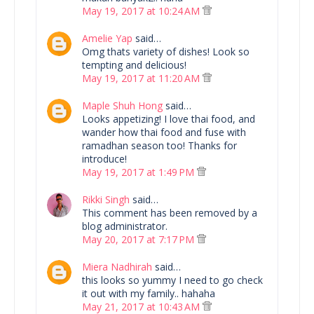
May 19, 2017 at 10:24 AM
Amelie Yap
said…
Omg thats variety of dishes! Look so
tempting and delicious!
May 19, 2017 at 11:20 AM
Maple Shuh Hong
said…
Looks appetizing! I love thai food, and
wander how thai food and fuse with
ramadhan season too! Thanks for
introduce!
May 19, 2017 at 1:49 PM
Rikki Singh
said…
This comment has been removed by a
blog administrator.
May 20, 2017 at 7:17 PM
Miera Nadhirah
said…
this looks so yummy I need to go check
it out with my family.. hahaha
May 21, 2017 at 10:43 AM