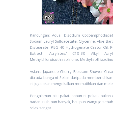
Kandungan
: Aqua, Disodium Cocoamphodiacet
Sodium Lauryl Sulfoacetate, Glycerine, Aloe Bar
Distearate, PEG-40 Hydrogenate Castor Oil, P
Extract, Acrylates/ C10-30 Alkyl Acr
Methylchloroisothiazolinone, Methylisothiazolin
Asianic Japanese Cherry Blossom Shower Cre
dia ada bunga ni. Selain daripada membersihkan
ini juga akan mengekalkan memutihkan dan mele
Pengalaman aku pakai, sabun ni pekat, bukan ca
badan. Buih pun banyak, bau pun wangi je sebab
relax sangat.