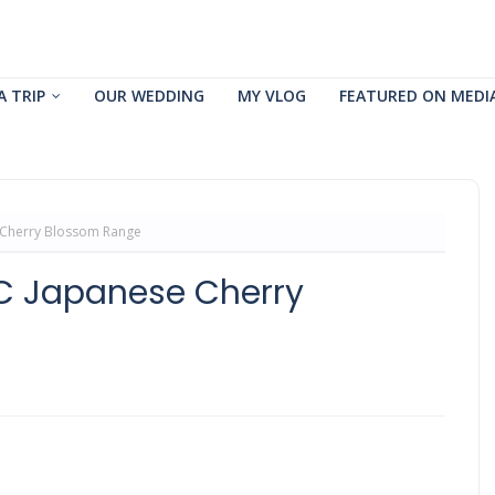
A TRIP
OUR WEDDING
MY VLOG
FEATURED ON MEDI
 Cherry Blossom Range
IC Japanese Cherry