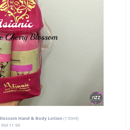
 Blossom Hand & Body Lotion
(150ml)
RM 11.90