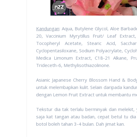
Kandungan
: Aqua, Butylene Glycol,
Aloe Barbade
20, Vaccinium Myrytillus Fruit/ Leaf Extract
Tocopheryl Acetate, Stearic Acid, Saccha
Cyclopentasiloxane, Sodium Polyacrylate, Cycloh
Medica Limonum Extract, C18-21 Alkane, Pru
Trideceth-6, Methylisothiazolinone.
Asianic Japanese Cherry Blossom Hand & Bod
untuk melembapkan kulit. Selain daripada kand
dengan Lemon Fruit Extract untuk membantu me
Tekstur dia tak terlalu berminyak dan melekit
saja kat tangan atau badan, cepat betul tu di
botol boleh tahan 3-4 bulan. Dah jimat kan.