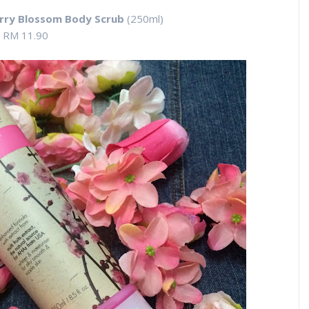
rry Blossom Body Scrub
(250ml)
RM 11.90