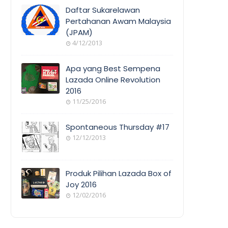
COVERAGE
Daftar Sukarelawan
Pertahanan Awam Malaysia
(JPAM)
ORANG
4/12/2013
AWAM
Apa yang Best Sempena
Lazada Online Revolution
2016
EVENT
11/25/2016
COVERAGE
Spontaneous Thursday #17
12/12/2013
POEM/QUOT
E
Produk Pilihan Lazada Box of
Joy 2016
12/02/2016
COOL
THINGS