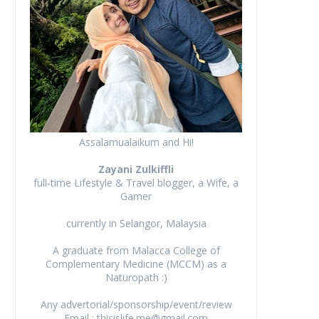
Assalamualaikum and Hi!
Zayani Zulkiffli
full-time Lifestyle & Travel blogger, a Wife, a
Gamer
currently in Selangor, Malaysia
A graduate from Malacca College of
Complementary Medicine (MCCM) as a
Naturopath :)
Any advertorial/sponsorship/event/review
Email : thisislife.me@gmail.com