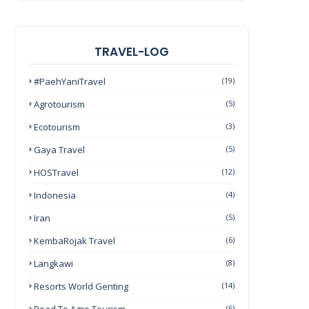
TRAVEL-LOG
#PaehYaniTravel
(19)
Agrotourism
(5)
Ecotourism
(3)
Gaya Travel
(5)
HOSTravel
(12)
Indonesia
(4)
Iran
(5)
KembaRojak Travel
(6)
Langkawi
(8)
Resorts World Genting
(14)
(6)