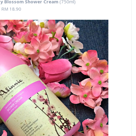
ry Blossom Shower Cream
(750ml)
RM 18.90