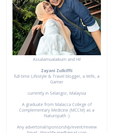
Assalamualaikum and Hi!
Zayani Zulkiffli
full-time Lifestyle & Travel blogger, a Wife, a
Gamer
currently in Selangor, Malaysia
A graduate from Malacca College of
Complementary Medicine (MCCM) as a
Naturopath :)
Any advertorial/sponsorship/event/review
Email : thisislife.me@gmail.com