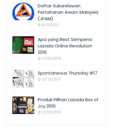
COVERAGE
Daftar Sukarelawan
Pertahanan Awam Malaysia
(JPAM)
ORANG
4/12/2013
AWAM
Apa yang Best Sempena
Lazada Online Revolution
2016
EVENT
11/25/2016
COVERAGE
Spontaneous Thursday #17
12/12/2013
POEM/QUOT
E
Produk Pilihan Lazada Box of
Joy 2016
12/02/2016
COOL
THINGS