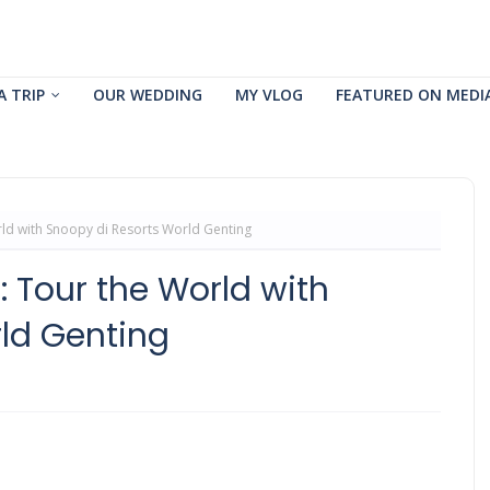
A TRIP
OUR WEDDING
MY VLOG
FEATURED ON MEDI
ld with Snoopy di Resorts World Genting
 Tour the World with
ld Genting