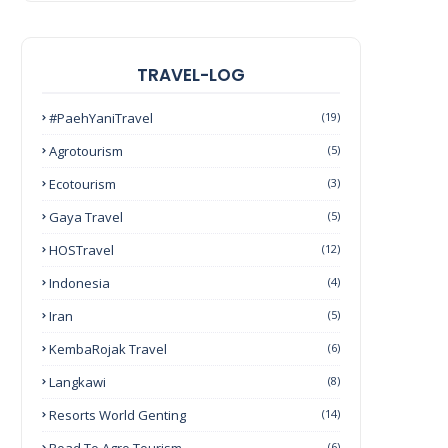
TRAVEL-LOG
#PaehYaniTravel
(19)
Agrotourism
(5)
Ecotourism
(3)
Gaya Travel
(5)
HOSTravel
(12)
Indonesia
(4)
Iran
(5)
KembaRojak Travel
(6)
Langkawi
(8)
Resorts World Genting
(14)
(6)