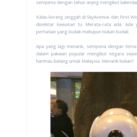
sempena dengan tahun anjing mengikut kalendar
Kalau korang singgah di SkyAvenue dan First Wo
disekitar kawasan tu. Merata-rata ada. Ad
perhatian yang budak mahupun bukan budak.
Apa yang lagi menarik, sempena dengan tema T
dalam pakaian popular mengikut negara seper
harimau belang untuk Malaysia. Menarik bukan?