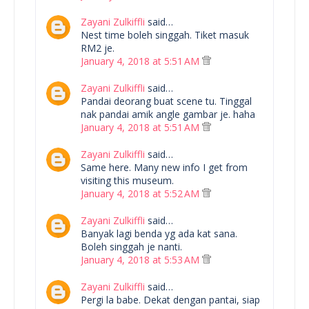
Zayani Zulkiffli
said…
Nest time boleh singgah. Tiket masuk
RM2 je.
January 4, 2018 at 5:51 AM
Zayani Zulkiffli
said…
Pandai deorang buat scene tu. Tinggal
nak pandai amik angle gambar je. haha
January 4, 2018 at 5:51 AM
Zayani Zulkiffli
said…
Same here. Many new info I get from
visiting this museum.
January 4, 2018 at 5:52 AM
Zayani Zulkiffli
said…
Banyak lagi benda yg ada kat sana.
Boleh singgah je nanti.
January 4, 2018 at 5:53 AM
Zayani Zulkiffli
said…
Pergi la babe. Dekat dengan pantai, siap