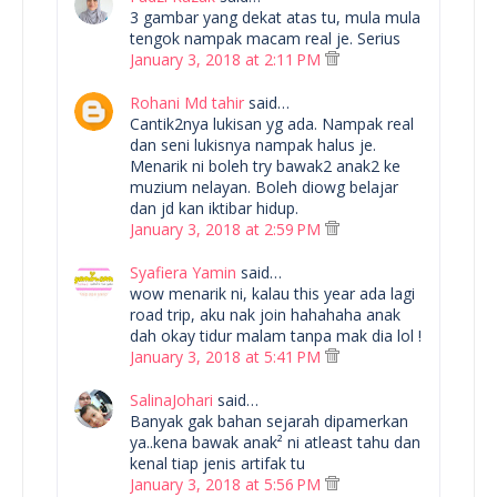
3 gambar yang dekat atas tu, mula mula
tengok nampak macam real je. Serius
January 3, 2018 at 2:11 PM
Rohani Md tahir
said…
Cantik2nya lukisan yg ada. Nampak real
dan seni lukisnya nampak halus je.
Menarik ni boleh try bawak2 anak2 ke
muzium nelayan. Boleh diowg belajar
dan jd kan iktibar hidup.
January 3, 2018 at 2:59 PM
Syafiera Yamin
said…
wow menarik ni, kalau this year ada lagi
road trip, aku nak join hahahaha anak
dah okay tidur malam tanpa mak dia lol !
January 3, 2018 at 5:41 PM
SalinaJohari
said…
Banyak gak bahan sejarah dipamerkan
ya..kena bawak anak² ni atleast tahu dan
kenal tiap jenis artifak tu
January 3, 2018 at 5:56 PM