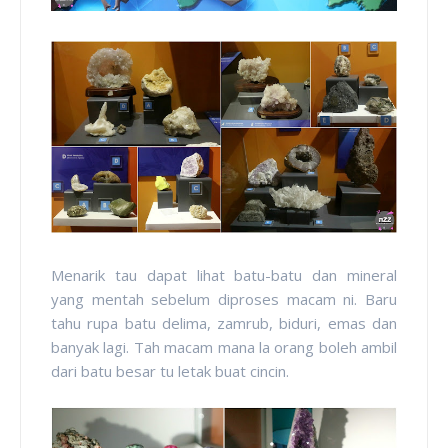
Menarik tau dapat lihat batu-batu dan mineral
yang mentah sebelum diproses macam ni. Baru
tahu rupa batu delima, zamrub, biduri, emas dan
banyak lagi. Tah macam mana la orang boleh ambil
dari batu besar tu letak buat cincin.