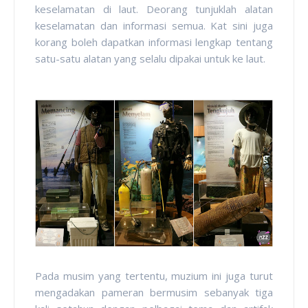
keselamatan di laut. Deorang tunjuklah alatan
keselamatan dan informasi semua. Kat sini juga
korang boleh dapatkan informasi lengkap tentang
satu-satu alatan yang selalu dipakai untuk ke laut.
Pada musim yang tertentu, muzium ini juga turut
mengadakan pameran bermusim sebanyak tiga