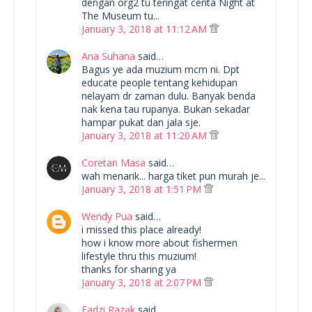
dengan org2 tu teringat cerita Night at
The Museum tu...
January 3, 2018 at 11:12 AM
Ana Suhana
said…
Bagus ye ada muzium mcm ni. Dpt
educate people tentang kehidupan
nelayam dr zaman dulu. Banyak benda
nak kena tau rupanya. Bukan sekadar
hampar pukat dan jala sje.
January 3, 2018 at 11:20 AM
Coretan Masa
said…
wah menarik... harga tiket pun murah je...
January 3, 2018 at 1:51 PM
Wendy Pua
said…
i missed this place already!
how i know more about fishermen
lifestyle thru this muzium!
thanks for sharing ya
January 3, 2018 at 2:07 PM
Fadzi Razak
said…