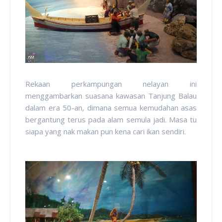
Rekaan perkampungan nelayan ini
menggambarkan suasana kawasan Tanjung Balau
dalam era 50-an, dimana semua kemudahan asas
bergantung terus pada alam semula jadi. Masa tu
siapa yang nak makan pun kena cari ikan sendiri.