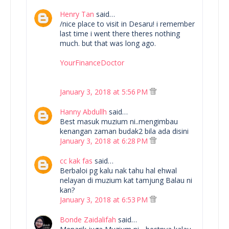
Henry Tan
said…
/nice place to visit in Desaru! i remember
last time i went there theres nothing
much. but that was long ago.
YourFinanceDoctor
January 3, 2018 at 5:56 PM
Hanny Abdullh
said…
Best masuk muzium ni..mengimbau
kenangan zaman budak2 bila ada disini
January 3, 2018 at 6:28 PM
cc kak fas
said…
Berbaloi pg kalu nak tahu hal ehwal
nelayan di muzium kat tamjung Balau ni
kan?
January 3, 2018 at 6:53 PM
Bonde Zaidalifah
said…