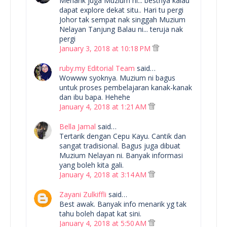
Menarik juga Muzium ni... bestnya kalau
dapat explore dekat situ.. Hari tu pergi
Johor tak sempat nak singgah Muzium
Nelayan Tanjung Balau ni... teruja nak
pergi
January 3, 2018 at 10:18 PM
ruby.my Editorial Team
said…
Wowww syoknya. Muzium ni bagus
untuk proses pembelajaran kanak-kanak
dan ibu bapa. Hehehe
January 4, 2018 at 1:21 AM
Bella Jamal
said…
Tertarik dengan Cepu Kayu. Cantik dan
sangat tradisional. Bagus juga dibuat
Muzium Nelayan ni. Banyak informasi
yang boleh kita gali.
January 4, 2018 at 3:14 AM
Zayani Zulkiffli
said…
Best awak. Banyak info menarik yg tak
tahu boleh dapat kat sini.
January 4, 2018 at 5:50 AM