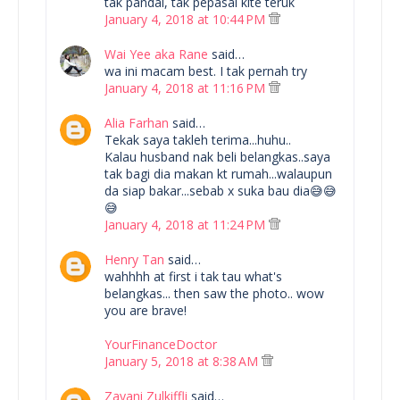
tak pandai, tak pepasal kite teruk
January 4, 2018 at 10:44 PM
Wai Yee aka Rane
said…
wa ini macam best. I tak pernah try
January 4, 2018 at 11:16 PM
Alia Farhan
said…
Tekak saya takleh terima...huhu..
Kalau husband nak beli belangkas..saya
tak bagi dia makan kt rumah...walaupun
da siap bakar...sebab x suka bau dia😅😅
😅
January 4, 2018 at 11:24 PM
Henry Tan
said…
wahhhh at first i tak tau what's
belangkas... then saw the photo.. wow
you are brave!
YourFinanceDoctor
January 5, 2018 at 8:38 AM
Zayani Zulkiffli
said…