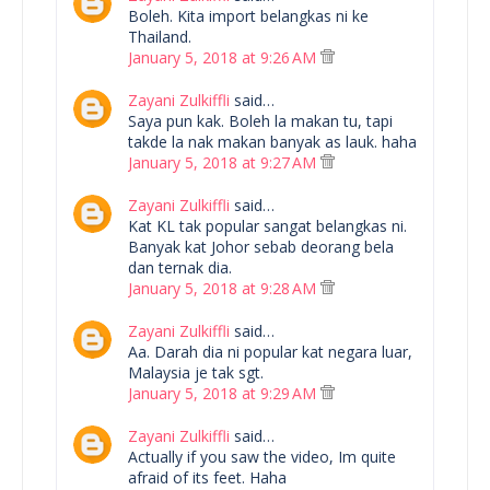
Boleh. Kita import belangkas ni ke
Thailand.
January 5, 2018 at 9:26 AM
Zayani Zulkiffli
said…
Saya pun kak. Boleh la makan tu, tapi
takde la nak makan banyak as lauk. haha
January 5, 2018 at 9:27 AM
Zayani Zulkiffli
said…
Kat KL tak popular sangat belangkas ni.
Banyak kat Johor sebab deorang bela
dan ternak dia.
January 5, 2018 at 9:28 AM
Zayani Zulkiffli
said…
Aa. Darah dia ni popular kat negara luar,
Malaysia je tak sgt.
January 5, 2018 at 9:29 AM
Zayani Zulkiffli
said…
Actually if you saw the video, Im quite
afraid of its feet. Haha