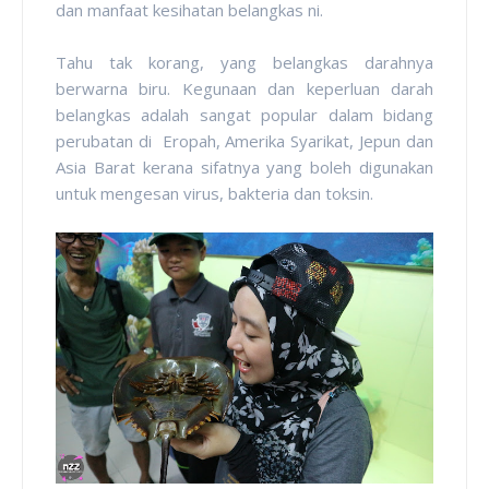
dan manfaat kesihatan belangkas ni.
Tahu tak korang, yang belangkas darahnya
berwarna biru. Kegunaan dan keperluan darah
belangkas adalah sangat popular dalam bidang
perubatan di Eropah, Amerika Syarikat, Jepun dan
Asia Barat kerana sifatnya yang boleh digunakan
untuk mengesan virus, bakteria dan toksin.