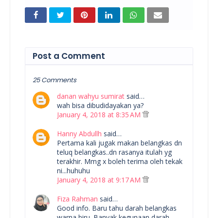
Post a Comment
25 Comments
danan wahyu sumirat
said…
wah bisa dibudidayakan ya?
January 4, 2018 at 8:35 AM
Hanny Abdullh
said…
Pertama kali jugak makan belangkas dn
teluq belangkas..dn rasanya itulah yg
terakhir. Mmg x boleh terima oleh tekak
ni...huhuhu
January 4, 2018 at 9:17 AM
Fiza Rahman
said…
Good info. Baru tahu darah belangkas
warna biru. Banyak kegunaan darah