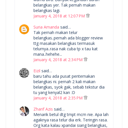
belangkas yer. Tak pernah makan
belangkas lagi.
January 4, 2018 at 12:07 PM
Suria Amanda
said…
Tak pernah makan telur
belangkas..pernah ada blogger review
ttg masakan belangkas termasuk
telurnya..rasa nak cuba tp x tau kat
mana..hehehe...
January 4, 2018 at 2:34 PM
Eizil
said…
baru tahu ada pusat penternakan
belangkas ni. pernah 2 kali makan
belangkas, syok gak, sebab tekstur dia
tu yang kenyal2 kan :D
January 4, 2018 at 2:35 PM
Zharif Azis
said…
Menarik betul dtg tmpt mcm nie. Apa lah
agaknya rasa telur dia erk. Teringin rasa.
Org kata kalau xpandai siang belangkas,