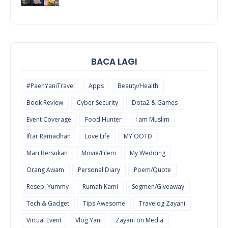
COOL
THINGS
BACA LAGI
#PaehYaniTravel
Apps
Beauty/Health
Book Review
Cyber Security
Dota2 & Games
Event Coverage
Food Hunter
I am Muslim
Iftar Ramadhan
Love Life
MY OOTD
Mari Bersukan
Movie/Filem
My Wedding
Orang Awam
Personal Diary
Poem/Quote
Resepi Yummy
Rumah Kami
Segmen/Giveaway
Tech & Gadget
Tips Awesome
Travelog Zayani
Virtual Event
Vlog Yani
Zayani on Media