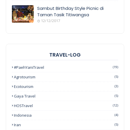
Sambut Birthday Style Picnic di
Taman Tasik Titiwangsa
12/12/2017
TRAVEL-LOG
#PaehYaniTravel
(19)
Agrotourism
(5)
Ecotourism
(3)
Gaya Travel
(5)
HOSTravel
(12)
Indonesia
(4)
Iran
(5)