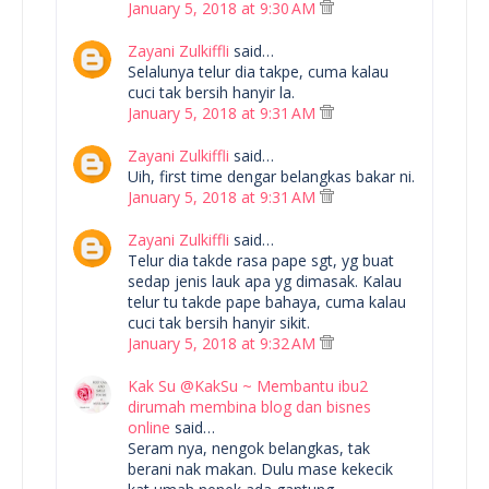
January 5, 2018 at 9:30 AM
Zayani Zulkiffli
said…
Selalunya telur dia takpe, cuma kalau
cuci tak bersih hanyir la.
January 5, 2018 at 9:31 AM
Zayani Zulkiffli
said…
Uih, first time dengar belangkas bakar ni.
January 5, 2018 at 9:31 AM
Zayani Zulkiffli
said…
Telur dia takde rasa pape sgt, yg buat
sedap jenis lauk apa yg dimasak. Kalau
telur tu takde pape bahaya, cuma kalau
cuci tak bersih hanyir sikit.
January 5, 2018 at 9:32 AM
Kak Su @KakSu ~ Membantu ibu2
dirumah membina blog dan bisnes
online
said…
Seram nya, nengok belangkas, tak
berani nak makan. Dulu mase kekecik