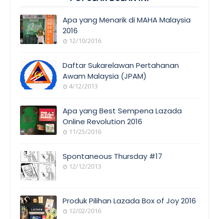
Apa yang Menarik di MAHA Malaysia
2016
12/10/2016
EVENT
COVERAGE
Daftar Sukarelawan Pertahanan
Awam Malaysia (JPAM)
4/12/2013
ORANG
AWAM
Apa yang Best Sempena Lazada
Online Revolution 2016
11/25/2016
EVENT
COVERAGE
Spontaneous Thursday #17
12/12/2013
POEM/QUOT
E
Produk Pilihan Lazada Box of Joy 2016
12/02/2016