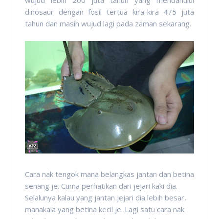
wujud lebih 200 juta tahun yang mendahului
dinosaur dengan fosil tertua kira-kira 475 juta
tahun dan masih wujud lagi pada zaman sekarang.
Cara nak tengok mana belangkas jantan dan betina
senang je. Cuma perhatikan dari jejari kaki dia.
Selalunya kalau yang jantan jejari dia lebih besar,
manakala yang betina kecil je. Lagi satu cara nak