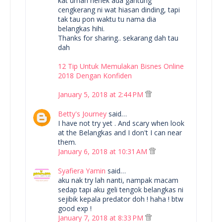
kat umah nenek ada gantung
cengkerang ni wat hiasan dinding, tapi
tak tau pon waktu tu nama dia
belangkas hihi.
Thanks for sharing.. sekarang dah tau
dah
12 Tip Untuk Memulakan Bisnes Online
2018 Dengan Konfiden
January 5, 2018 at 2:44 PM
Betty's Journey
said…
I have not try yet . And scary when look
at the Belangkas and I don't I can near
them.
January 6, 2018 at 10:31 AM
Syafiera Yamin
said…
aku nak try lah nanti, nampak macam
sedap tapi aku geli tengok belangkas ni
sejibik kepala predator doh ! haha ! btw
good exp !
January 7, 2018 at 8:33 PM