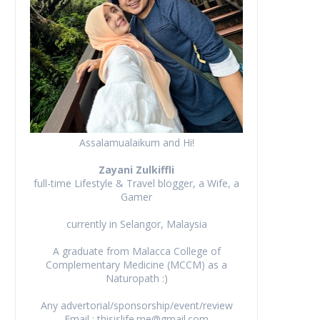
Assalamualaikum and Hi!
Zayani Zulkiffli
full-time Lifestyle & Travel blogger, a Wife, a
Gamer
currently in Selangor, Malaysia
A graduate from Malacca College of
Complementary Medicine (MCCM) as a
Naturopath :)
Any advertorial/sponsorship/event/review
Email : thisislife.me@gmail.com