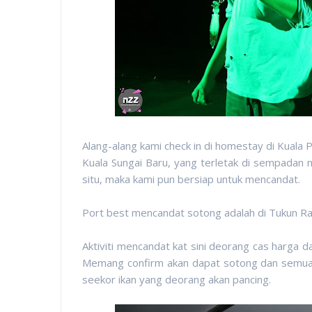
Alang-alang kami check in di homestay di Kuala P
Kuala Sungai Baru, yang terletak di sempadan 
situ, maka kami pun bersiap untuk mencandat.
Port best mencandat sotong adalah di Tukun Rahs
Aktiviti mencandat kat sini deorang cas harga
Memang confirm akan dapat sotong dan semua ha
seekor ikan yang deorang akan pancing.