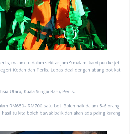
erlis, malam tu dalam sekitar jam 9 malam, kami pun ke jeti
negeri Kedah dan Perlis. Lepas deal dengan abang bot kat
ia Utara, Kuala Sungai Baru, Perlis.
 dalam RM650- RM700 satu bot. Boleh naik dalam 5-6 orang.
sil tu kita boleh bawak balik dan akan ada paling kurang