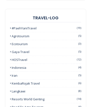
TRAVEL-LOG
#PaehYaniTravel
(19)
Agrotourism
(5)
Ecotourism
(3)
Gaya Travel
(5)
HOSTravel
(12)
Indonesia
(4)
Iran
(5)
KembaRojak Travel
(6)
Langkawi
(8)
Resorts World Genting
(14)
(6)