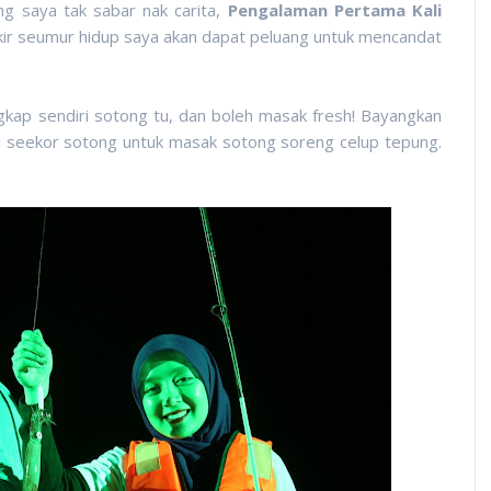
ng saya tak sabar nak carita,
Pengalaman Pertama Kali
ikir seumur hidup saya akan dapat peluang untuk mencandat
kap sendiri sotong tu, dan boleh masak fresh! Bayangkan
 seekor sotong untuk masak sotong soreng celup tepung.