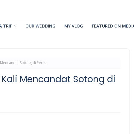
A TRIP
OUR WEDDING
MY VLOG
FEATURED ON MEDI
Mencandat Sotong di Perlis
Kali Mencandat Sotong di