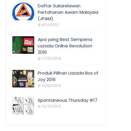
COVERAGE
Daftar Sukarelawan
Pertahanan Awam Malaysia
(JPAM)
ORANG
4/12/2013
AWAM
Apa yang Best Sempena
Lazada Online Revolution
2016
EVENT
11/25/2016
COVERAGE
Produk Pilihan Lazada Box of
Joy 2016
12/02/2016
COOL
THINGS
Spontaneous Thursday #17
12/12/2013
POEM/QUOT
E