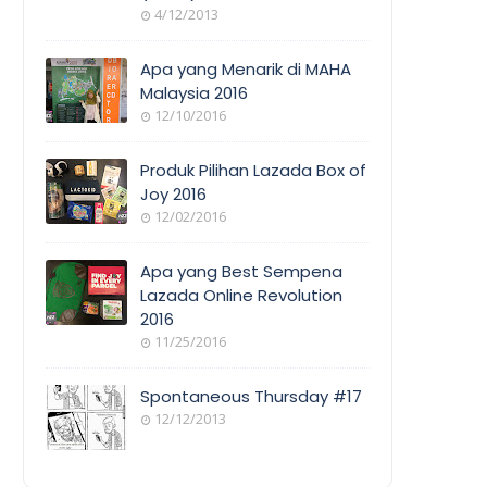
4/12/2013
Apa yang Menarik di MAHA
Malaysia 2016
12/10/2016
Produk Pilihan Lazada Box of
Joy 2016
12/02/2016
Apa yang Best Sempena
Lazada Online Revolution
2016
11/25/2016
Spontaneous Thursday #17
12/12/2013