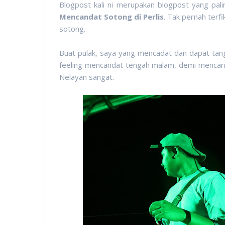
Blogpost kali ni merupakan blogpost yang pali
Mencandat Sotong di Perlis
. Tak pernah terf
sotong.
Buat pulak, saya yang mencadat dan dapat tang
feeling mencandat tengah malam, demi mencari
Nelayan sangat.