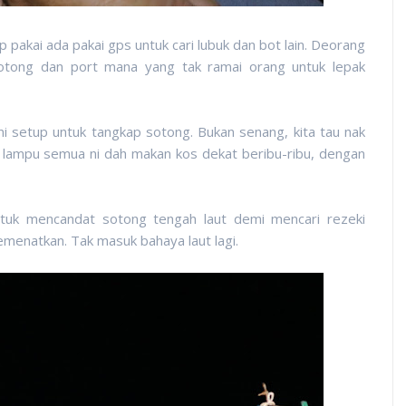
 pakai ada pakai gps untuk cari lubuk dan bot lain. Deorang
otong dan port mana yang tak ramai orang untuk lepak
 setup untuk tangkap sotong. Bukan senang, kita tau nak
 lampu semua ni dah makan kos dekat beribu-ribu, dengan
tuk mencandat sotong tengah laut demi mencari rezeki
enatkan. Tak masuk bahaya laut lagi.