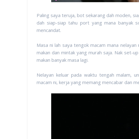
Paling saya teruja, bot sekarang dah moden, siap
dah siap-siap tahu port yang mana banyak s
mencandat.
Masa ni lah saya tengok macam mana nelayan ni
makan dan mintak yang murah saja. Nak set-up
makan banyak masa lagi.
Nelayan keluar pada waktu tengah malam, un
macam ni, kerja yang memang mencabar dan mem