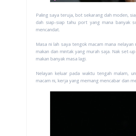
Paling saya teruja, bot sekarang dah moden, siap
dah siap-siap tahu port yang mana banyak s
mencandat.
Masa ni lah saya tengok macam mana nelayan ni
makan dan mintak yang murah saja. Nak set-up
makan banyak masa lagi.
Nelayan keluar pada waktu tengah malam, un
macam ni, kerja yang memang mencabar dan mem