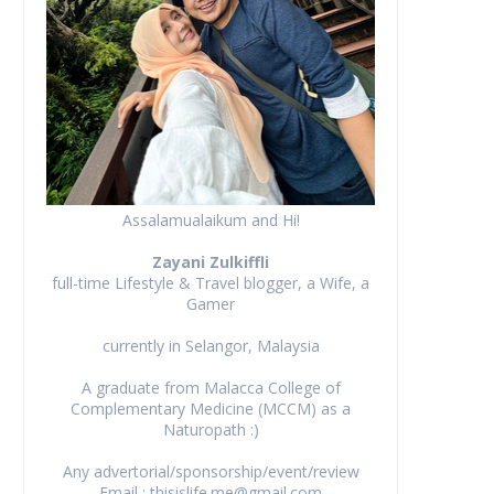
Assalamualaikum and Hi!
Zayani Zulkiffli
full-time Lifestyle & Travel blogger, a Wife, a
Gamer
currently in Selangor, Malaysia
A graduate from Malacca College of
Complementary Medicine (MCCM) as a
Naturopath :)
Any advertorial/sponsorship/event/review
Email : thisislife.me@gmail.com