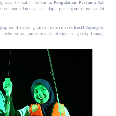
ng saya tak sabar nak carita,
Pengalaman Pertama Kali
ikir seumur hidup saya akan dapat peluang untuk mencandat
kap sendiri sotong tu, dan boleh masak fresh! Bayangkan
 seekor sotong untuk masak sotong soreng celup tepung.