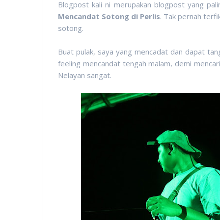
Blogpost kali ni merupakan blogpost yang pali
Mencandat Sotong di Perlis
. Tak pernah terf
sotong.
Buat pulak, saya yang mencadat dan dapat tang
feeling mencandat tengah malam, demi mencari
Nelayan sangat.