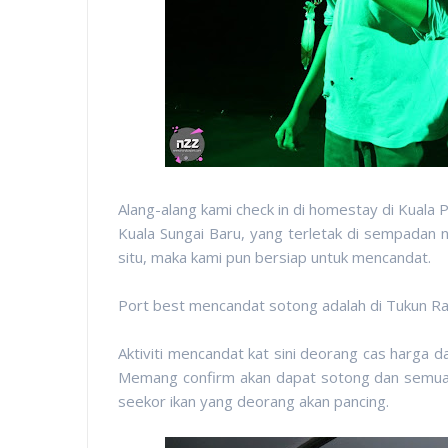
Alang-alang kami check in di homestay di Kuala P
Kuala Sungai Baru, yang terletak di sempadan 
situ, maka kami pun bersiap untuk mencandat.
Port best mencandat sotong adalah di Tukun Rahs
Aktiviti mencandat kat sini deorang cas harga
Memang confirm akan dapat sotong dan semua ha
seekor ikan yang deorang akan pancing.