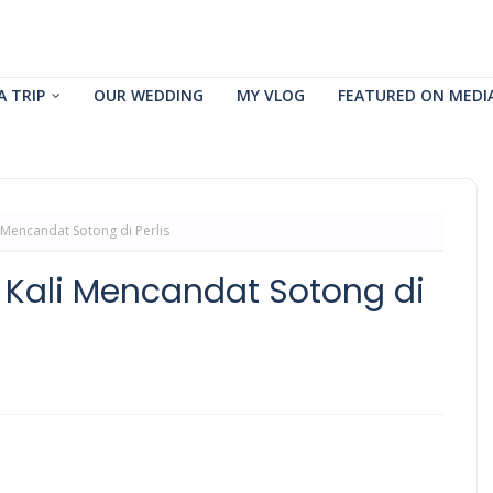
A TRIP
OUR WEDDING
MY VLOG
FEATURED ON MEDI
Mencandat Sotong di Perlis
Kali Mencandat Sotong di