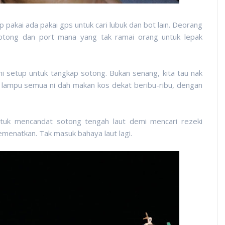
 pakai ada pakai gps untuk cari lubuk dan bot lain. Deorang
otong dan port mana yang tak ramai orang untuk lepak
 setup untuk tangkap sotong. Bukan senang, kita tau nak
 lampu semua ni dah makan kos dekat beribu-ribu, dengan
tuk mencandat sotong tengah laut demi mencari rezeki
enatkan. Tak masuk bahaya laut lagi.