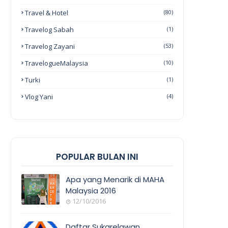
Travel & Hotel
(80)
Travelog Sabah
(1)
Travelog Zayani
(53)
TravelogueMalaysia
(10)
Turki
(1)
Vlog Yani
(4)
POPULAR BULAN INI
Apa yang Menarik di MAHA
Malaysia 2016
12/10/2016
EVENT
COVERAGE
Daftar Sukarelawan