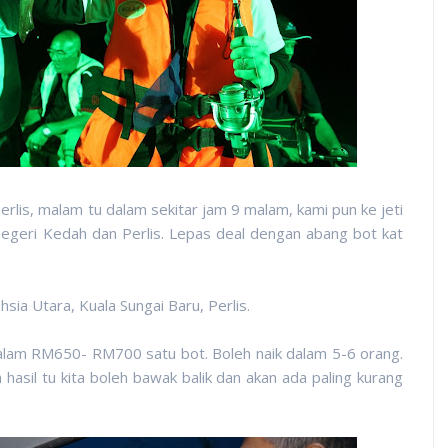
erlis, malam tu dalam sekitar jam 9 malam, kami pun ke jeti
negeri Kedah dan Perlis. Lepas deal dengan abang bot kat
ia Utara, Kuala Sungai Baru, Perlis.
 dalam RM650- RM700 satu bot. Boleh naik dalam 5-6 orang.
sil tu kita boleh bawak balik dan akan ada paling kurang