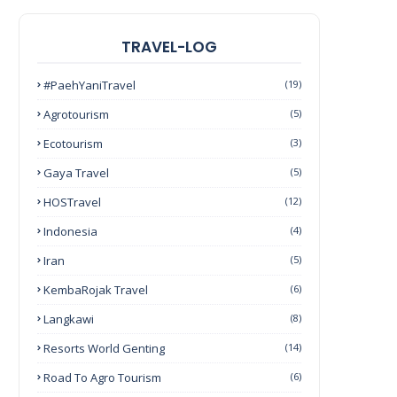
TRAVEL-LOG
#PaehYaniTravel
(19)
Agrotourism
(5)
Ecotourism
(3)
Gaya Travel
(5)
HOSTravel
(12)
Indonesia
(4)
Iran
(5)
KembaRojak Travel
(6)
Langkawi
(8)
Resorts World Genting
(14)
Road To Agro Tourism
(6)