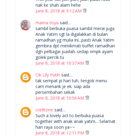
nak ke shah alam hehe
June 8, 2018 at 9:12 AM
mama tisya
said…
sambil berbuka puasa sambil merai juga
Anak Yatim sgt la digalakkan di bulan
ramadhan yg mulia ini...pasti Anak Yatim
gembira dpt menikmati buffet ramadhan
dgn pelbagai juadah..sedap nmpk ayam
golek percik tu
June 8, 2018 at 10:37 AM
Cik Lily Putih
said…
tak sempat pi hari tuh, tengok menu
cam menarik je ek. siap ada
persembahan sekali
June 8, 2018 at 10:56 AM
cre8tone
said…
Such a lovely act to berbuka puasa
together with anak anak yatim... Selamat
hari raya soon ya~~
June 8, 2018 at 12:11 PM