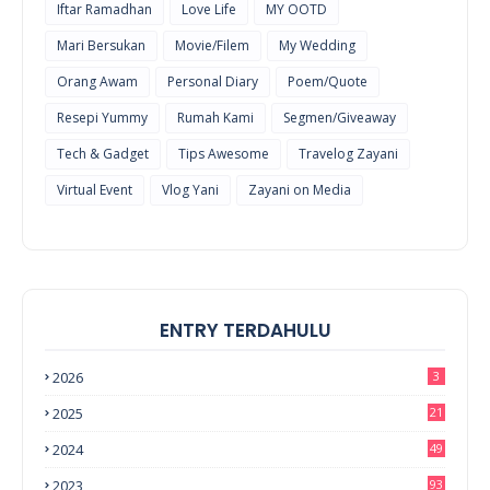
Iftar Ramadhan
Love Life
MY OOTD
Mari Bersukan
Movie/Filem
My Wedding
Orang Awam
Personal Diary
Poem/Quote
Resepi Yummy
Rumah Kami
Segmen/Giveaway
Tech & Gadget
Tips Awesome
Travelog Zayani
Virtual Event
Vlog Yani
Zayani on Media
ENTRY TERDAHULU
2026
3
2025
21
2024
49
2023
93