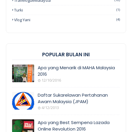
TravelogueMalaysia
Turki
(1)
Vlog Yani
(4)
POPULAR BULAN INI
Apa yang Menarik di MAHA Malaysia
2016
12/10/2016
EVENT
COVERAGE
Daftar Sukarelawan Pertahanan
Awam Malaysia (JPAM)
4/12/2013
ORANG
AWAM
Apa yang Best Sempena Lazada
Online Revolution 2016