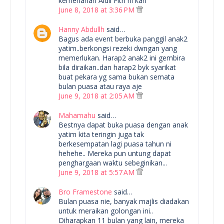
kemeriahan Aidil Fitri ni kan
June 8, 2018 at 3:36 PM
Hanny Abdullh
said…
Bagus ada event berbuka panggil anak2
yatim..berkongsi rezeki dwngan yang
memerlukan. Harap2 anak2 ini gembira
bila diraikan..dan harap2 byk syarikat
buat pekara yg sama bukan semata
bulan puasa atau raya aje
June 9, 2018 at 2:05 AM
Mahamahu
said…
Bestnya dapat buka puasa dengan anak
yatim kita teringin juga tak
berkesempatan lagi puasa tahun ni
hehehe.. Mereka pun untung dapat
penghargaan waktu sebeginikan...
June 9, 2018 at 5:57 AM
Bro Framestone
said…
Bulan puasa nie, banyak majlis diadakan
untuk meraikan golongan ini..
Diharapkan 11 bulan yang lain, mereka