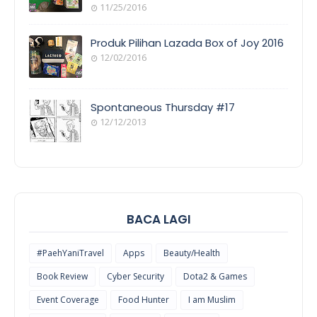
11/25/2016
EVENT
COVERAGE
Produk Pilihan Lazada Box of Joy 2016
12/02/2016
COOL
THINGS
Spontaneous Thursday #17
12/12/2013
POEM/QUOT
E
BACA LAGI
#PaehYaniTravel
Apps
Beauty/Health
Book Review
Cyber Security
Dota2 & Games
Event Coverage
Food Hunter
I am Muslim