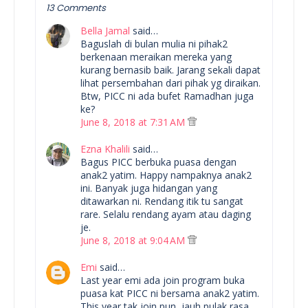
13 Comments
Bella Jamal
said…
Baguslah di bulan mulia ni pihak2
berkenaan meraikan mereka yang
kurang bernasib baik. Jarang sekali dapat
lihat persembahan dari pihak yg diraikan.
Btw, PICC ni ada bufet Ramadhan juga
ke?
June 8, 2018 at 7:31 AM
Ezna Khalili
said…
Bagus PICC berbuka puasa dengan
anak2 yatim. Happy nampaknya anak2
ini. Banyak juga hidangan yang
ditawarkan ni. Rendang itik tu sangat
rare. Selalu rendang ayam atau daging
je.
June 8, 2018 at 9:04 AM
Emi
said…
Last year emi ada join program buka
puasa kat PICC ni bersama anak2 yatim.
This year tak join pun, jauh pulak rasa