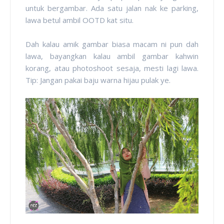
untuk bergambar. Ada satu jalan nak ke parking,
lawa betul ambil OOTD kat situ.
Dah kalau amik gambar biasa macam ni pun dah
lawa, bayangkan kalau ambil gambar kahwin
korang, atau photoshoot sesaja, mesti lagi lawa.
Tip: Jangan pakai baju warna hijau pulak ye.