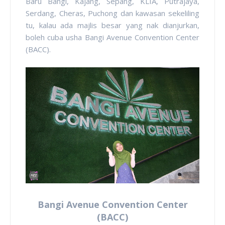
Baru Bangi, Kajang, Sepang, KLIA, Putrajaya,
Serdang, Cheras, Puchong dan kawasan sekeliling
tu, kalau ada majlis besar yang nak dianjurkan,
boleh cuba usha Bangi Avenue Convention Center
(BACC).
Bangi Avenue Convention Center
(BACC)