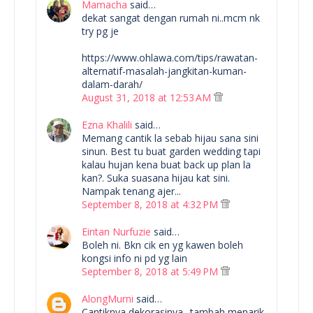
Mamacha
said…
dekat sangat dengan rumah ni..mcm nk
try pg je
https://www.ohlawa.com/tips/rawatan-
alternatif-masalah-jangkitan-kuman-
dalam-darah/
August 31, 2018 at 12:53 AM
Ezna Khalili
said…
Memang cantik la sebab hijau sana sini
sinun. Best tu buat garden wedding tapi
kalau hujan kena buat back up plan la
kan?. Suka suasana hijau kat sini.
Nampak tenang ajer...
September 8, 2018 at 4:32 PM
Eintan Nurfuzie
said…
Boleh ni. Bkn cik en yg kawen boleh
kongsi info ni pd yg lain
September 8, 2018 at 5:49 PM
AlongMurni
said…
Cantiknya dekorasinya.. tambah menarik