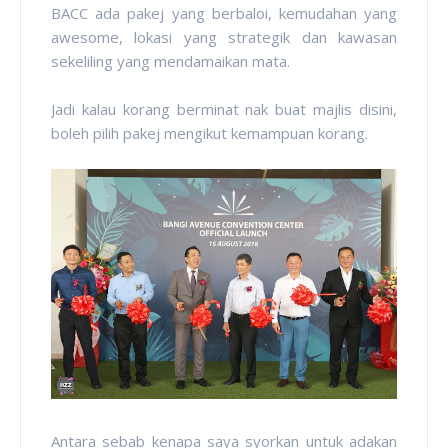
BACC ada pakej yang berbaloi, kemudahan yang
awesome, lokasi yang strategik dan kawasan
sekeliling yang mendamaikan mata.
Jadi kalau korang berminat nak buat majlis disini,
boleh pilih pakej mengikut kemampuan korang.
Antara sebab kenapa saya syorkan untuk adakan