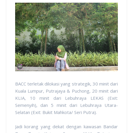
BACC terletak dilokasi yang strategik, 30 minit dari
Kuala Lumpur, Putrajaya & Puchong, 20 minit dari
KLIA, 10 minit dari Lebuhraya LEKAS (Exit:
Semenyih), dan 5 minit dari Lebuhraya Utara-
Selatan (Exit: Bukit Mahkota/ Seri Putra).
Jadi korang yang dekat dengan kawasan Bandar