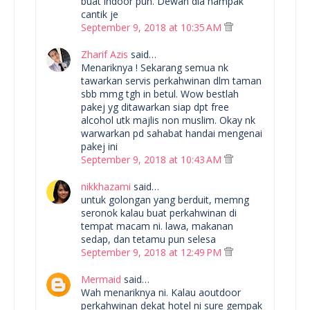
buat indoor pun. Dewan dia nampak
cantik je
September 9, 2018 at 10:35 AM
Zharif Azis
said…
Menariknya ! Sekarang semua nk
tawarkan servis perkahwinan dlm taman
sbb mmg tgh in betul. Wow bestlah
pakej yg ditawarkan siap dpt free
alcohol utk majlis non muslim. Okay nk
warwarkan pd sahabat handai mengenai
pakej ini
September 9, 2018 at 10:43 AM
nikkhazami
said…
untuk golongan yang berduit, memng
seronok kalau buat perkahwinan di
tempat macam ni. lawa, makanan
sedap, dan tetamu pun selesa
September 9, 2018 at 12:49 PM
Mermaid
said…
Wah menariknya ni. Kalau aoutdoor
perkahwinan dekat hotel ni sure gempak