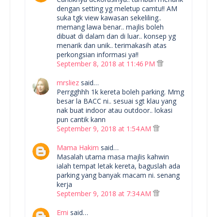
dengan setting yg meletup camtu!! AM
suka tgk view kawasan sekeliling..
memang lawa benar.. majlis boleh
dibuat di dalam dan di luar.. konsep yg
menarik dan unik.. terimakasih atas
perkongsian informasi ya!!
September 8, 2018 at 11:46 PM
mrsliez
said…
Perrgghhh 1k kereta boleh parking. Mmg
besar la BACC ni.. sesuai sgt klau yang
nak buat indoor atau outdoor.. lokasi
pun cantik kann
September 9, 2018 at 1:54 AM
Mama Hakim
said…
Masalah utama masa majlis kahwin
ialah tempat letak kereta, baguslah ada
parking yang banyak macam ni. senang
kerja
September 9, 2018 at 7:34 AM
Emi
said…