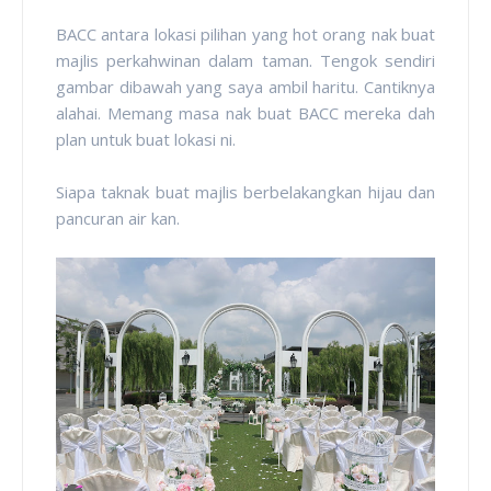
BACC antara lokasi pilihan yang hot orang nak buat
majlis perkahwinan dalam taman. Tengok sendiri
gambar dibawah yang saya ambil haritu. Cantiknya
alahai. Memang masa nak buat BACC mereka dah
plan untuk buat lokasi ni.
Siapa taknak buat majlis berbelakangkan hijau dan
pancuran air kan.