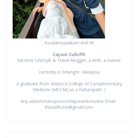
Assalamualaikum and Hi!
Zayani Zulkiffli
full-time Lifestyle & Travel blogger, a Wife, a Gamer
currently in Selangor, Malaysia
A graduate from Malacca College of Complementary
Medicine (MCCM) as a Naturopath :)
Any advertorial/sponsorship/event/review Email :
thisislife.me@gmail.com