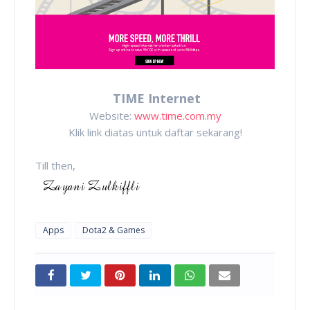
TIME Internet
Website:
www.time.com.my
Klik link diatas untuk daftar sekarang!
Till then,
Apps
Dota2 & Games