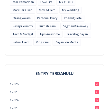
Iftar Ramadhan
Love Life
MY OOTD
Mari Bersukan
Movie/Filem
My Wedding
Orang Awam
Personal Diary
Poem/Quote
Resepi Yummy
Rumah Kami
Segmen/Giveaway
Tech & Gadget
Tips Awesome
Travelog Zayani
Virtual Event
Vlog Yani
Zayani on Media
ENTRY TERDAHULU
2026
3
2025
21
2024
49
2023
93