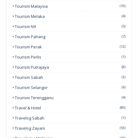
Tourism Malaysia
(10)
Tourism Melaka
(4)
Tourism N9
(5)
Tourism Pahang
(7)
Tourism Perak
(12)
Tourism Perlis
(1)
Tourism Putrajaya
(8)
Tourism Sabah
(3)
Tourism Selangor
(6)
Tourism Terengganu
(4)
Travel & Hotel
(80)
Travelog Sabah
(1)
Travelog Zayani
(53)
(10)