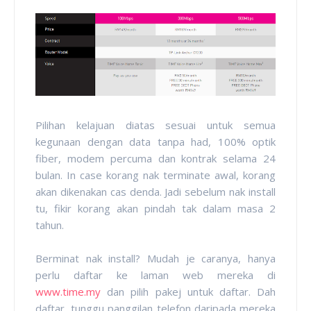
Pilihan kelajuan diatas sesuai untuk semua
kegunaan dengan data tanpa had, 100% optik
fiber, modem percuma dan kontrak selama 24
bulan. In case korang nak terminate awal, korang
akan dikenakan cas denda. Jadi sebelum nak install
tu, fikir korang akan pindah tak dalam masa 2
tahun.
Berminat nak install? Mudah je caranya, hanya
perlu daftar ke laman web mereka di
www.time.my
dan pilih pakej untuk daftar. Dah
daftar, tunggu panggilan telefon daripada mereka