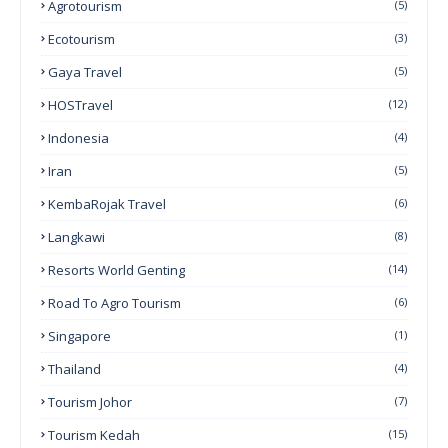
Agrotourism
(5)
Ecotourism
(3)
Gaya Travel
(5)
HOSTravel
(12)
Indonesia
(4)
Iran
(5)
KembaRojak Travel
(6)
Langkawi
(8)
Resorts World Genting
(14)
Road To Agro Tourism
(6)
Singapore
(1)
Thailand
(4)
Tourism Johor
(7)
Tourism Kedah
(15)