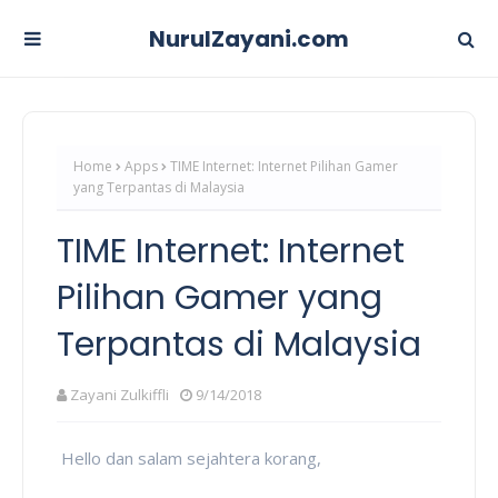
NurulZayani.com
Home
Apps
TIME Internet: Internet Pilihan Gamer
yang Terpantas di Malaysia
TIME Internet: Internet
Pilihan Gamer yang
Terpantas di Malaysia
Zayani Zulkiffli
9/14/2018
Hello dan salam sejahtera korang,