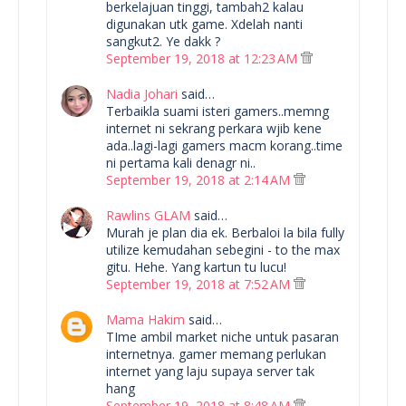
berkelajuan tinggi, tambah2 kalau
digunakan utk game. Xdelah nanti
sangkut2. Ye dakk ?
September 19, 2018 at 12:23 AM
Nadia Johari
said…
Terbaikla suami isteri gamers..memng
internet ni sekrang perkara wjib kene
ada..lagi-lagi gamers macm korang..time
ni pertama kali denagr ni..
September 19, 2018 at 2:14 AM
Rawlins GLAM
said…
Murah je plan dia ek. Berbaloi la bila fully
utilize kemudahan sebegini - to the max
gitu. Hehe. Yang kartun tu lucu!
September 19, 2018 at 7:52 AM
Mama Hakim
said…
TIme ambil market niche untuk pasaran
internetnya. gamer memang perlukan
internet yang laju supaya server tak
hang
September 19, 2018 at 8:48 AM