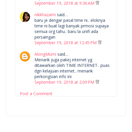
September 19, 2018 at 9:36 AM
nikkhazami
said…
baru je dengar pasal time ni.. eloknya
time ni buat lagi banyak prmosi supaya
semua org tahu.. baru la unifi ada
persaingan
September 19, 2018 at 12:45 PM
AlongMurni
said…
Menarik juga pakej internet yg
ditawarkan oleh TIME INTERNET.. puas
dgn kelajuan internet.. menarik
perkongsian info ini
September 19, 2018 at 2:09 PM
Post a Comment