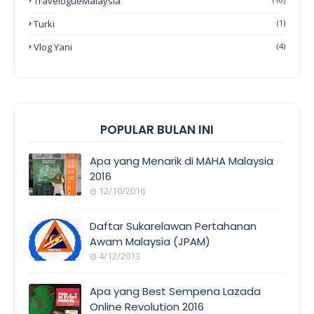
TravelogueMalaysia
Turki
(1)
Vlog Yani
(4)
POPULAR BULAN INI
Apa yang Menarik di MAHA Malaysia
2016
12/10/2016
EVENT
COVERAGE
Daftar Sukarelawan Pertahanan
Awam Malaysia (JPAM)
4/12/2013
ORANG
AWAM
Apa yang Best Sempena Lazada
Online Revolution 2016