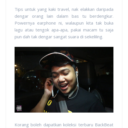
Tips untuk yang kaki travel, nak elakkan daripada
dengar orang lain dalam bas tu berdengkur.
Powernya earphone ni, walaupun kita tak buka
lagu atau tengok apa-apa, pakai macam tu saja
pun dah tak dengar sangat suara di sekeliling.
Korang boleh dapatkan koleksi terbaru BackBeat