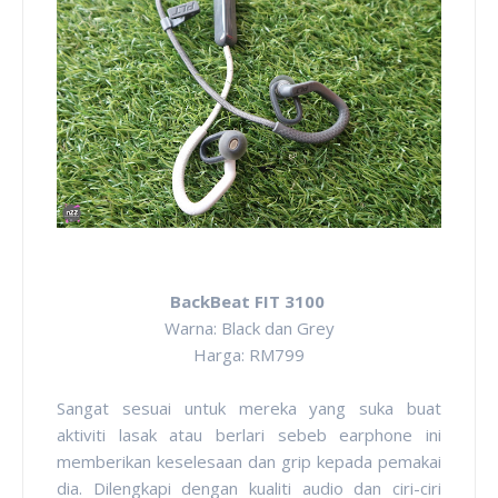
BackBeat FIT 3100
Warna: Black dan Grey
Harga: RM799
Sangat sesuai untuk mereka yang suka buat
aktiviti lasak atau berlari sebeb earphone ini
memberikan keselesaan dan grip kepada pemakai
dia. Dilengkapi dengan kualiti audio dan ciri-ciri