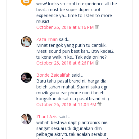
wow! looks so cool to experience all the
beat.. must be super duper cool
experience ya... time to listen to more
music!
October 26, 2018 at 6:16 PM
Zaza Iman
said…
Minat tengok yang putih tu cantikk..
Mesti sound pun best kan.. Btw kedai2
tu kena walk in ke.. Tak ada online?
October 26, 2018 at 6:26 PM
Bonde Zaidalifah
said…
Baru tahu pasal brand ni, harga dia
boleh tahan mahal.. Suami suka dgr
muzik guna ear phone nanti boleh
kongsikan dekat dia pasal brand ni :)
October 26, 2018 at 11:04 PM
Zharif Azis
said…
wahhh bestnya dapt plantronics nie.
sangat sesuai utk digunakan dlm
pelbagai aktiviti. tak adalah serabut