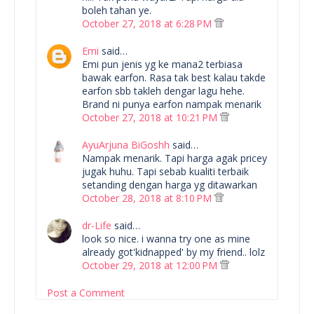
boleh tahan ye.
October 27, 2018 at 6:28 PM
Emi
said…
Emi pun jenis yg ke mana2 terbiasa
bawak earfon. Rasa tak best kalau takde
earfon sbb takleh dengar lagu hehe.
Brand ni punya earfon nampak menarik
October 27, 2018 at 10:21 PM
AyuArjuna BiGoshh
said…
Nampak menarik. Tapi harga agak pricey
jugak huhu. Tapi sebab kualiti terbaik
setanding dengan harga yg ditawarkan
October 28, 2018 at 8:10 PM
dr-Life
said…
look so nice. i wanna try one as mine
already got'kidnapped' by my friend.. lolz
October 29, 2018 at 12:00 PM
Post a Comment