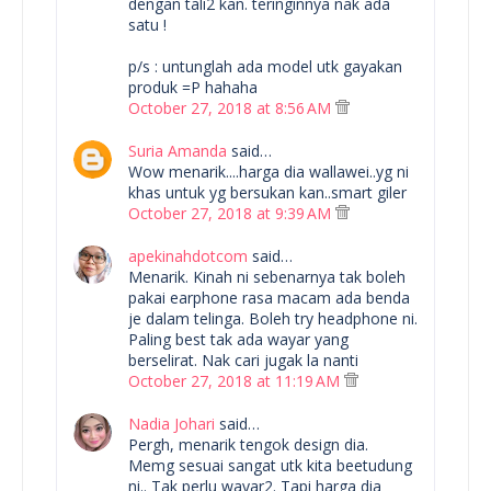
dengan tali2 kan. teringinnya nak ada
satu !
p/s : untunglah ada model utk gayakan
produk =P hahaha
October 27, 2018 at 8:56 AM
Suria Amanda
said…
Wow menarik....harga dia wallawei..yg ni
khas untuk yg bersukan kan..smart giler
October 27, 2018 at 9:39 AM
apekinahdotcom
said…
Menarik. Kinah ni sebenarnya tak boleh
pakai earphone rasa macam ada benda
je dalam telinga. Boleh try headphone ni.
Paling best tak ada wayar yang
berselirat. Nak cari jugak la nanti
October 27, 2018 at 11:19 AM
Nadia Johari
said…
Pergh, menarik tengok design dia.
Memg sesuai sangat utk kita beetudung
ni.. Tak perlu wayar2. Tapi harga dia