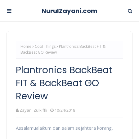
NurulZayani.com
Home
Cool Things
Plantronics BackBeat FIT &
BackBeat GO Review
Plantronics BackBeat
FIT & BackBeat GO
Review
Zayani Zulkiffli
10/24/2018
Assalamualaikum dan salam sejahtera korang,