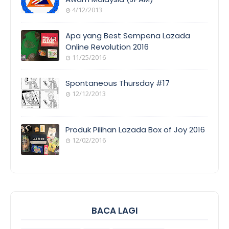
4/12/2013
ORANG
AWAM
Apa yang Best Sempena Lazada
Online Revolution 2016
11/25/2016
EVENT
COVERAGE
Spontaneous Thursday #17
12/12/2013
POEM/QUOT
E
Produk Pilihan Lazada Box of Joy 2016
12/02/2016
COOL
THINGS
BACA LAGI