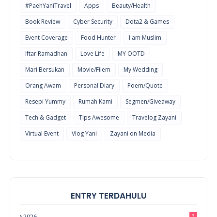
#PaehYaniTravel
Apps
Beauty/Health
Book Review
Cyber Security
Dota2 & Games
Event Coverage
Food Hunter
I am Muslim
Iftar Ramadhan
Love Life
MY OOTD
Mari Bersukan
Movie/Filem
My Wedding
Orang Awam
Personal Diary
Poem/Quote
Resepi Yummy
Rumah Kami
Segmen/Giveaway
Tech & Gadget
Tips Awesome
Travelog Zayani
Virtual Event
Vlog Yani
Zayani on Media
ENTRY TERDAHULU
2026
3