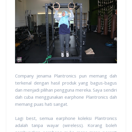
Company jenama Plantronics pun memang dah
terkenal dengan hasil produk yang bagus-bagus
dan menjadi pilihan pengguna mereka. Saya sendiri
dah cuba menggunakan earphone Plantronics dah
memang puas hati sangat.
Lagi best, semua earphone koleksi Plantronics
adalah tanpa wayar (wireless). Korang boleh