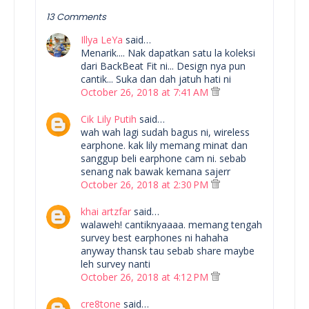
13 Comments
Illya LeYa
said…
Menarik.... Nak dapatkan satu la koleksi
dari BackBeat Fit ni... Design nya pun
cantik... Suka dan dah jatuh hati ni
October 26, 2018 at 7:41 AM
Cik Lily Putih
said…
wah wah lagi sudah bagus ni, wireless
earphone. kak lily memang minat dan
sanggup beli earphone cam ni. sebab
senang nak bawak kemana sajerr
October 26, 2018 at 2:30 PM
khai artzfar
said…
walaweh! cantiknyaaaa. memang tengah
survey best earphones ni hahaha
anyway thansk tau sebab share maybe
leh survey nanti
October 26, 2018 at 4:12 PM
cre8tone
said…