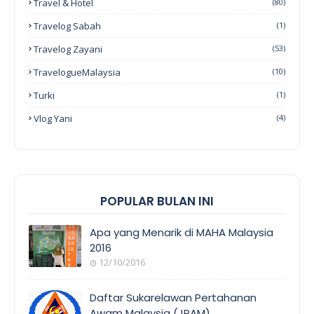
Travel & Hotel
(80)
Travelog Sabah
(1)
Travelog Zayani
(53)
TravelogueMalaysia
(10)
Turki
(1)
Vlog Yani
(4)
POPULAR BULAN INI
Apa yang Menarik di MAHA Malaysia
2016
12/10/2016
EVENT
COVERAGE
Daftar Sukarelawan Pertahanan
Awam Malaysia (JPAM)