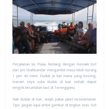
Perjalanan ke Pulau Redang dengan menaiki bot
dari Jeti Shahbandar mengambil masa lebih kurang
1 jam 40 minit. Duduk je kat mana yang kosong,
macam saya suka duduk di luar sebab dapat
tengok kecantikan laut di Terengganu.
Nak duduk di luar, wajib pakai jaket keselamatan.
Tips: Jangan lupa ambil gambar di tingkat atas. Kat