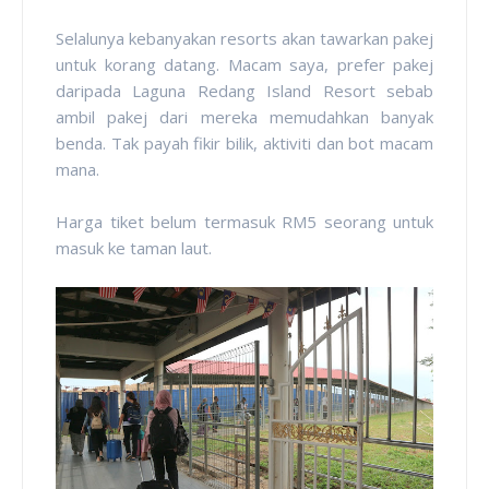
Selalunya kebanyakan resorts akan tawarkan pakej
untuk korang datang. Macam saya, prefer pakej
daripada Laguna Redang Island Resort sebab
ambil pakej dari mereka memudahkan banyak
benda. Tak payah fikir bilik, aktiviti dan bot macam
mana.
Harga tiket belum termasuk RM5 seorang untuk
masuk ke taman laut.