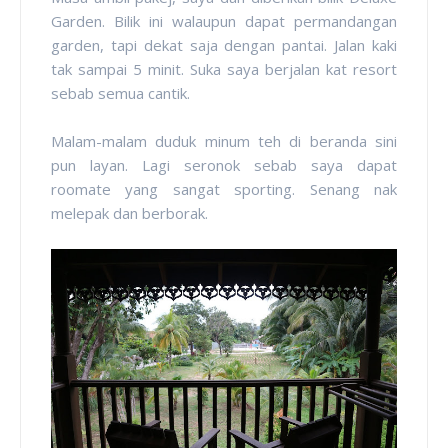
Garden. Bilik ini walaupun dapat permandangan
garden, tapi dekat saja dengan pantai. Jalan kaki
tak sampai 5 minit. Suka saya berjalan kat resort
sebab semua cantik.
Malam-malam duduk minum teh di beranda sini
pun layan. Lagi seronok sebab saya dapat
roomate yang sangat sporting. Senang nak
melepak dan berborak.