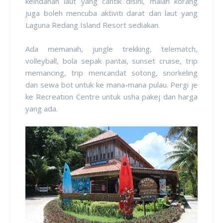
keindahan laut yang cantik disini, malah korang
juga boleh mencuba aktiviti darat dan laut yang
Laguna Redang Island Resort sediakan.
Ada memanah, jungle trekking, telematch,
volleyball, bola sepak pantai, sunset cruise, trip
memancing, trip mencandat sotong, snorkeling
dan sewa bot untuk ke mana-mana pulau. Pergi je
ke Recreation Centre untuk usha pakej dan harga
yang ada.