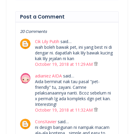
Post a Comment
20 Comments
Cik Lily Putih
said…
wah boleh bawak pet, ini yang best ni di
dengar ni. dapatlah kak lily bawak kucing
kak lily jejalan ni kan
October 19, 2018 at 11:29 AM
adianiez AIDA
said…
Aida berminat nak tau pasal "pet-
friendly" tu, zayani. Camne
pelaksanaannya nanti. Bcoz sebelum ni
x permah lg ada kompleks dgn pet kan.
Interesting!
October 19, 2018 at 11:32 AM
ConsXavier
said…
ni design bangunan ni nampak macam
ala-ala kontena ...simple and easy to