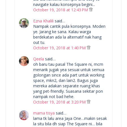
navigate kalau konsepnya begini...
October 19, 2018 at 12:43 PM
Ezna Khalili
said…
Nampak cantik pula konsepnya. Moden
ye. Jarang ke sana. Kalau warga
berdekatan ada la alternatif nak hang
out tu.
October 19, 2018 at 1:40 PM
Qeela
said…
oh baru tau pasal The Square ni, mcm
menarik jugak yea sesuai untuk semua
golongan since ada part untuk working
space, mkn2, dan lain2. Bagus juga
mereka adakan separate ruang khas
yang pet-friendly. Suasana sekitar pon
nampak not bad hehe.
October 19, 2018 at 3:20 PM
mama tisya
said…
lama tk lalu area Jaya One…makin sesak
la situ bila dh siap The Square ni… bila