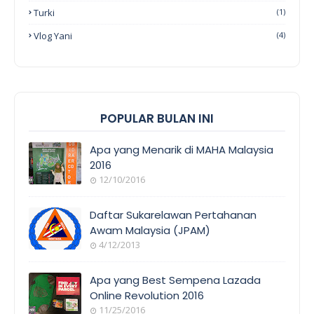
Turki
(1)
Vlog Yani
(4)
POPULAR BULAN INI
Apa yang Menarik di MAHA Malaysia
2016
12/10/2016
EVENT
COVERAGE
Daftar Sukarelawan Pertahanan
Awam Malaysia (JPAM)
4/12/2013
ORANG
AWAM
Apa yang Best Sempena Lazada
Online Revolution 2016
11/25/2016