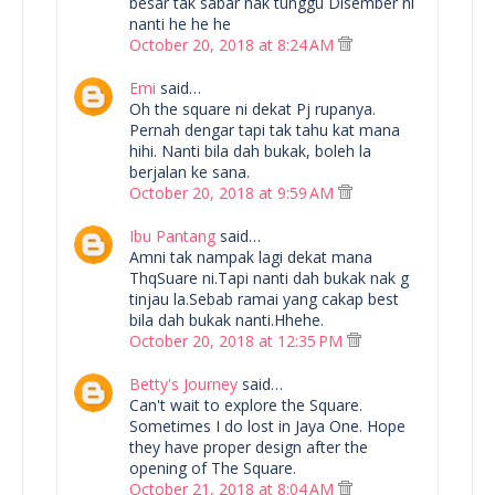
besar tak sabar nak tunggu Disember ni
nanti he he he
October 20, 2018 at 8:24 AM
Emi
said…
Oh the square ni dekat Pj rupanya.
Pernah dengar tapi tak tahu kat mana
hihi. Nanti bila dah bukak, boleh la
berjalan ke sana.
October 20, 2018 at 9:59 AM
Ibu Pantang
said…
Amni tak nampak lagi dekat mana
ThqSuare ni.Tapi nanti dah bukak nak g
tinjau la.Sebab ramai yang cakap best
bila dah bukak nanti.Hhehe.
October 20, 2018 at 12:35 PM
Betty's Journey
said…
Can't wait to explore the Square.
Sometimes I do lost in Jaya One. Hope
they have proper design after the
opening of The Square.
October 21, 2018 at 8:04 AM