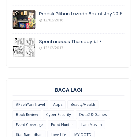
EVENT
COVERAGE
Produk Pilihan Lazada Box of Joy 2016
12/02/2016
COOL
THINGS
Spontaneous Thursday #17
12/12/2013
POEM/QUOT
E
BACA LAGI
#PaehYaniTravel
Apps
Beauty/Health
Book Review
Cyber Security
Dota2 & Games
Event Coverage
Food Hunter
I am Muslim
Iftar Ramadhan
Love Life
MY OOTD