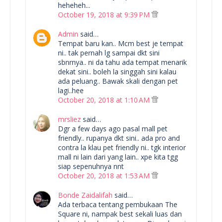
heheheh...
October 19, 2018 at 9:39 PM
Admin
said…
Tempat baru kan.. Mcm best je tempat
ni.. tak pernah lg sampai dkt sini
sbnrnya.. ni da tahu ada tempat menarik
dekat sini.. boleh la singgah sini kalau
ada peluang.. Bawak skali dengan pet
lagi..hee
October 20, 2018 at 1:10 AM
mrsliez
said…
Dgr a few days ago pasal mall pet
friendly.. rupanya dkt sini.. ada pro and
contra la klau pet friendly ni.. tgk interior
mall ni lain dari yang lain.. xpe kita tgg
siap sepenuhnya nnt
October 20, 2018 at 1:53 AM
Bonde Zaidalifah
said…
Ada terbaca tentang pembukaan The
Square ni, nampak best sekali luas dan