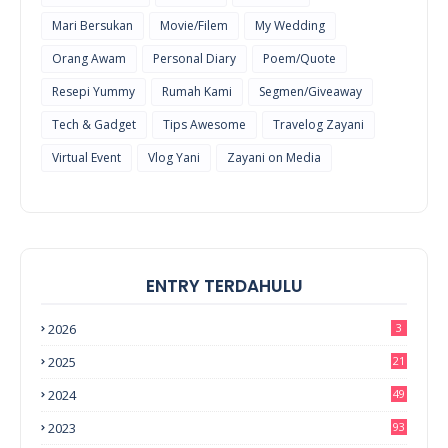
Mari Bersukan
Movie/Filem
My Wedding
Orang Awam
Personal Diary
Poem/Quote
Resepi Yummy
Rumah Kami
Segmen/Giveaway
Tech & Gadget
Tips Awesome
Travelog Zayani
Virtual Event
Vlog Yani
Zayani on Media
ENTRY TERDAHULU
2026
3
2025
21
2024
49
2023
93