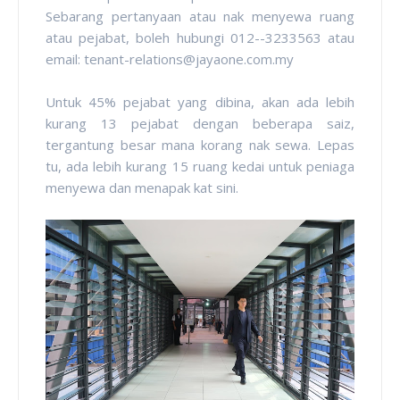
Sebarang pertanyaan atau nak menyewa ruang
atau pejabat, boleh hubungi 012--3233563 atau
email: tenant-relations@jayaone.com.my
Untuk 45% pejabat yang dibina, akan ada lebih
kurang 13 pejabat dengan beberapa saiz,
tergantung besar mana korang nak sewa. Lepas
tu, ada lebih kurang 15 ruang kedai untuk peniaga
menyewa dan menapak kat sini.