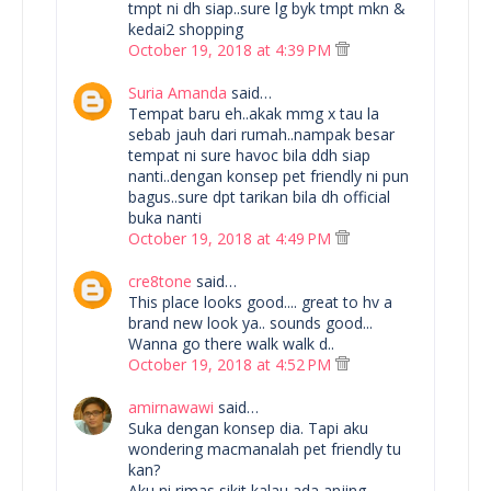
tmpt ni dh siap..sure lg byk tmpt mkn &
kedai2 shopping
October 19, 2018 at 4:39 PM
Suria Amanda
said…
Tempat baru eh..akak mmg x tau la
sebab jauh dari rumah..nampak besar
tempat ni sure havoc bila ddh siap
nanti..dengan konsep pet friendly ni pun
bagus..sure dpt tarikan bila dh official
buka nanti
October 19, 2018 at 4:49 PM
cre8tone
said…
This place looks good.... great to hv a
brand new look ya.. sounds good...
Wanna go there walk walk d..
October 19, 2018 at 4:52 PM
amirnawawi
said…
Suka dengan konsep dia. Tapi aku
wondering macmanalah pet friendly tu
kan?
Aku ni rimas sikit kalau ada anjing