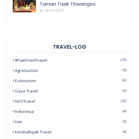
Taman Tasik Titiwangsa
12/12/2017
TRAVEL-LOG
#PaehYaniTravel
(19)
Agrotourism
(5)
Ecotourism
(3)
Gaya Travel
(5)
HOSTravel
(12)
Indonesia
(4)
Iran
(5)
KembaRojak Travel
(6)