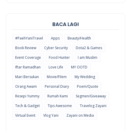
THINGS
BACA LAGI
#PaehYaniTravel
Apps
Beauty/Health
Book Review
Cyber Security
Dota2 & Games
Event Coverage
Food Hunter
I am Muslim
Iftar Ramadhan
Love Life
MY OOTD
Mari Bersukan
Movie/Filem
My Wedding
Orang Awam
Personal Diary
Poem/Quote
Resepi Yummy
Rumah Kami
Segmen/Giveaway
Tech & Gadget
Tips Awesome
Travelog Zayani
Virtual Event
Vlog Yani
Zayani on Media