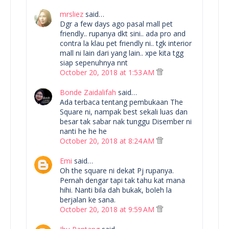
mrsliez
said…
Dgr a few days ago pasal mall pet
friendly.. rupanya dkt sini.. ada pro and
contra la klau pet friendly ni.. tgk interior
mall ni lain dari yang lain.. xpe kita tgg
siap sepenuhnya nnt
October 20, 2018 at 1:53 AM
Bonde Zaidalifah
said…
Ada terbaca tentang pembukaan The
Square ni, nampak best sekali luas dan
besar tak sabar nak tunggu Disember ni
nanti he he he
October 20, 2018 at 8:24 AM
Emi
said…
Oh the square ni dekat Pj rupanya.
Pernah dengar tapi tak tahu kat mana
hihi. Nanti bila dah bukak, boleh la
berjalan ke sana.
October 20, 2018 at 9:59 AM