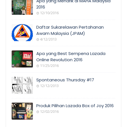
Apa yang Menarik di MAHA Malaysia
2016
12/10/2016
EVENT
COVERAGE
Daftar Sukarelawan Pertahanan
Awam Malaysia (JPAM)
4/12/2013
ORANG
AWAM
Apa yang Best Sempena Lazada
Online Revolution 2016
11/25/2016
EVENT
COVERAGE
Spontaneous Thursday #17
12/12/2013
POEM/QUOT
E
Produk Pilihan Lazada Box of Joy 2016
12/02/2016
COOL