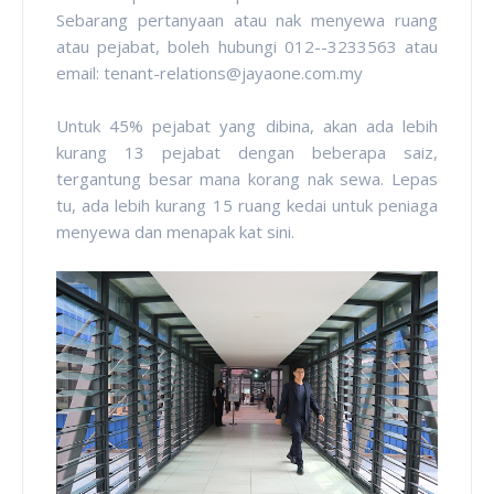
Sebarang pertanyaan atau nak menyewa ruang
atau pejabat, boleh hubungi 012--3233563 atau
email: tenant-relations@jayaone.com.my
Untuk 45% pejabat yang dibina, akan ada lebih
kurang 13 pejabat dengan beberapa saiz,
tergantung besar mana korang nak sewa. Lepas
tu, ada lebih kurang 15 ruang kedai untuk peniaga
menyewa dan menapak kat sini.