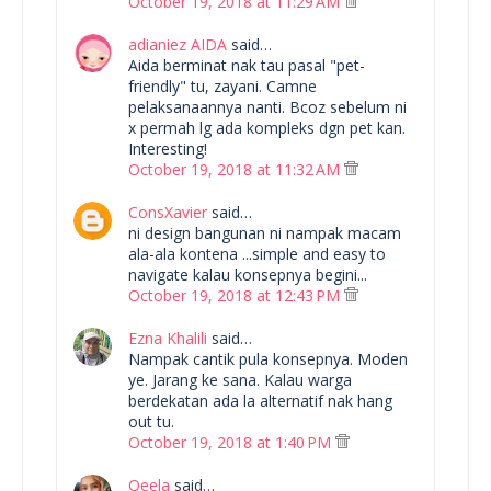
October 19, 2018 at 11:29 AM
adianiez AIDA
said…
Aida berminat nak tau pasal "pet-
friendly" tu, zayani. Camne
pelaksanaannya nanti. Bcoz sebelum ni
x permah lg ada kompleks dgn pet kan.
Interesting!
October 19, 2018 at 11:32 AM
ConsXavier
said…
ni design bangunan ni nampak macam
ala-ala kontena ...simple and easy to
navigate kalau konsepnya begini...
October 19, 2018 at 12:43 PM
Ezna Khalili
said…
Nampak cantik pula konsepnya. Moden
ye. Jarang ke sana. Kalau warga
berdekatan ada la alternatif nak hang
out tu.
October 19, 2018 at 1:40 PM
Qeela
said…