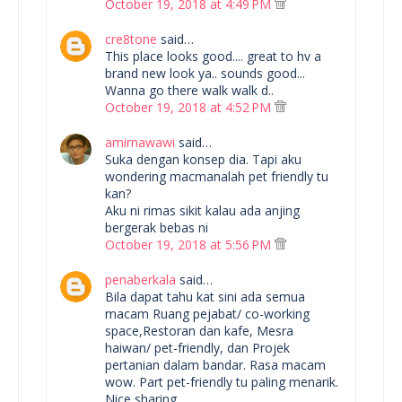
October 19, 2018 at 4:49 PM
cre8tone
said…
This place looks good.... great to hv a
brand new look ya.. sounds good...
Wanna go there walk walk d..
October 19, 2018 at 4:52 PM
amirnawawi
said…
Suka dengan konsep dia. Tapi aku
wondering macmanalah pet friendly tu
kan?
Aku ni rimas sikit kalau ada anjing
bergerak bebas ni
October 19, 2018 at 5:56 PM
penaberkala
said…
Bila dapat tahu kat sini ada semua
macam Ruang pejabat/ co-working
space,Restoran dan kafe, Mesra
haiwan/ pet-friendly, dan Projek
pertanian dalam bandar. Rasa macam
wow. Part pet-friendly tu paling menarik.
Nice sharing