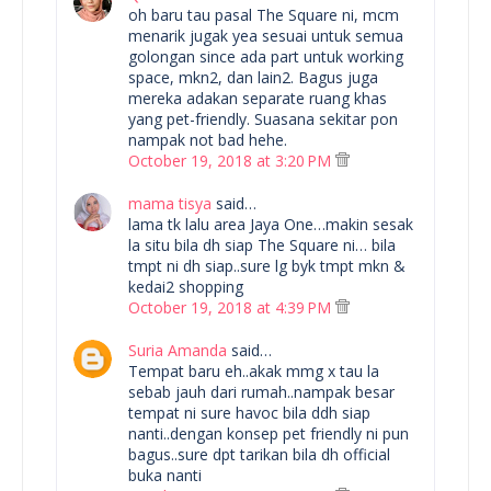
oh baru tau pasal The Square ni, mcm
menarik jugak yea sesuai untuk semua
golongan since ada part untuk working
space, mkn2, dan lain2. Bagus juga
mereka adakan separate ruang khas
yang pet-friendly. Suasana sekitar pon
nampak not bad hehe.
October 19, 2018 at 3:20 PM
mama tisya
said…
lama tk lalu area Jaya One…makin sesak
la situ bila dh siap The Square ni… bila
tmpt ni dh siap..sure lg byk tmpt mkn &
kedai2 shopping
October 19, 2018 at 4:39 PM
Suria Amanda
said…
Tempat baru eh..akak mmg x tau la
sebab jauh dari rumah..nampak besar
tempat ni sure havoc bila ddh siap
nanti..dengan konsep pet friendly ni pun
bagus..sure dpt tarikan bila dh official
buka nanti