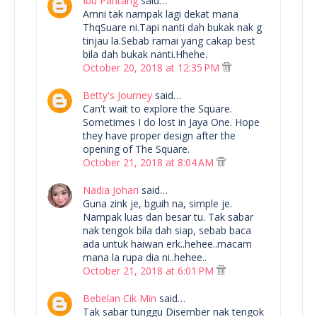
Ibu Pantang
said…
Amni tak nampak lagi dekat mana
ThqSuare ni.Tapi nanti dah bukak nak g
tinjau la.Sebab ramai yang cakap best
bila dah bukak nanti.Hhehe.
October 20, 2018 at 12:35 PM
Betty's Journey
said…
Can't wait to explore the Square.
Sometimes I do lost in Jaya One. Hope
they have proper design after the
opening of The Square.
October 21, 2018 at 8:04 AM
Nadia Johari
said…
Guna zink je, bguih na, simple je.
Nampak luas dan besar tu. Tak sabar
nak tengok bila dah siap, sebab baca
ada untuk haiwan erk..hehee..macam
mana la rupa dia ni..hehee..
October 21, 2018 at 6:01 PM
Bebelan Cik Min
said…
Tak sabar tunggu Disember nak tengok