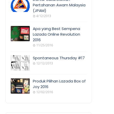
Pertahanan Awam Malaysia
(JPAM)
ORANG
4/12/2013
AWAM
Apa yang Best Sempena
Lazada Online Revolution
2016
EVENT
11/25/2016
COVERAGE
Spontaneous Thursday #17
12/12/2013
POEM/QUOT
E
Produk Pilihan Lazada Box of
Joy 2016
12/02/2016
COOL
THINGS