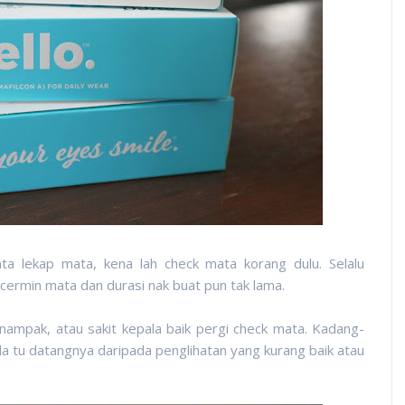
a lekap mata, kena lah check mata korang dulu. Selalu
cermin mata dan durasi nak buat pun tak lama.
 nampak, atau sakit kepala baik pergi check mata. Kadang-
la tu datangnya daripada penglihatan yang kurang baik atau