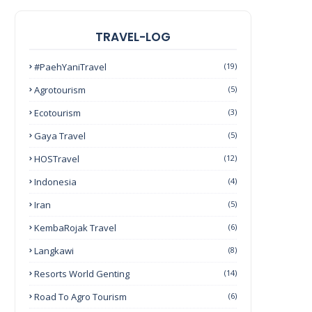
TRAVEL-LOG
#PaehYaniTravel
(19)
Agrotourism
(5)
Ecotourism
(3)
Gaya Travel
(5)
HOSTravel
(12)
Indonesia
(4)
Iran
(5)
KembaRojak Travel
(6)
Langkawi
(8)
Resorts World Genting
(14)
Road To Agro Tourism
(6)