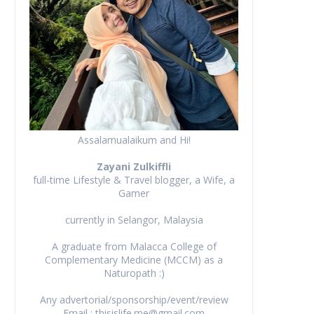
Assalamualaikum and Hi!
Zayani Zulkiffli
full-time Lifestyle & Travel blogger, a Wife, a
Gamer
currently in Selangor, Malaysia
A graduate from Malacca College of
Complementary Medicine (MCCM) as a
Naturopath :)
Any advertorial/sponsorship/event/review
Email : thisislife.me@gmail.com