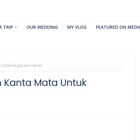
A TRIP
OUR WEDDING
MY VLOG
FEATURED ON MEDI
a Untuk Kegunaan Harian
n Kanta Mata Untuk