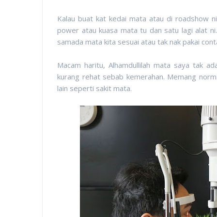
Kalau buat kat kedai mata atau di roadshow ni
power atau kuasa mata tu dan satu lagi alat ni
samada mata kita sesuai atau tak nak pakai conta
Macam haritu, Alhamdullilah mata saya tak a
kurang rehat sebab kemerahan. Memang normal,
lain seperti sakit mata.