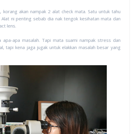
, korang akan nampak 2 alat check mata. Satu untuk tahu
. Alat ni penting sebab dia nak tengok kesihatan mata dan
ct lens.
da apa-apa masalah. Tapi mata suami nampak stress dan
 tapi kena jaga jugak untuk elakkan masalah besar yang