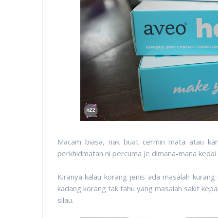
Macam biasa, nak buat cermin mata atau kant
perkhidmatan ni percuma je dimana-mana kedai 
Kiranya kalau korang jenis ada masalah kurang
kadang korang tak tahu yang masalah sakit kepa
silau.