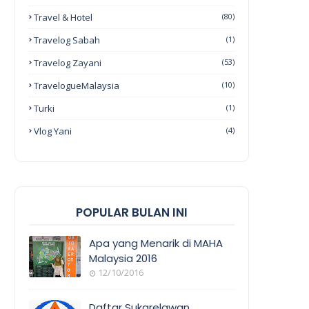
Travel & Hotel
(80)
Travelog Sabah
(1)
Travelog Zayani
(53)
TravelogueMalaysia
(10)
Turki
(1)
Vlog Yani
(4)
POPULAR BULAN INI
Apa yang Menarik di MAHA
Malaysia 2016
12/10/2016
EVENT
COVERAGE
Daftar Sukarelawan