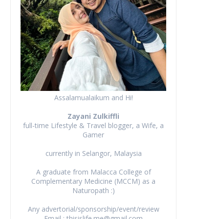
Assalamualaikum and Hi!
Zayani Zulkiffli
full-time Lifestyle & Travel blogger, a Wife, a
Gamer
currently in Selangor, Malaysia
A graduate from Malacca College of
Complementary Medicine (MCCM) as a
Naturopath :)
Any advertorial/sponsorship/event/review
Email : thisislife.me@gmail.com