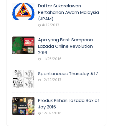
COVERAGE
Daftar Sukarelawan
Pertahanan Awam Malaysia
(JPAM)
ORANG
4/12/2013
AWAM
Apa yang Best Sempena
Lazada Online Revolution
2016
EVENT
11/25/2016
COVERAGE
Spontaneous Thursday #17
12/12/2013
POEM/QUOT
E
Produk Pilihan Lazada Box of
Joy 2016
12/02/2016
COOL
THINGS