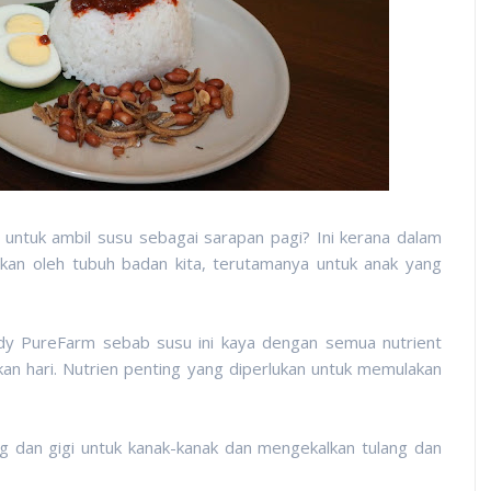
untuk ambil susu sebagai sarapan pagi? Ini kerana dalam
ukan oleh tubuh badan kita, terutamanya untuk anak yang
y PureFarm sebab susu ini kaya dengan semua nutrient
n hari. Nutrien penting yang diperlukan untuk memulakan
 dan gigi untuk kanak-kanak dan mengekalkan tulang dan