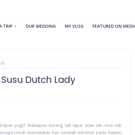
A TRIP
OUR WEDDING
MY VLOG
FEATURED ON MEDI
ady
 Susu Dutch Lady
arapan pagi? Walaupun korang tak lapar atau tak rasa nak
 tenaga untuk memulakan hari setelah berehat pada malam