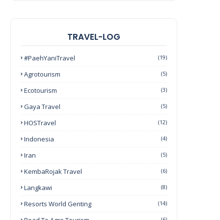
TRAVEL-LOG
#PaehYaniTravel
(19)
Agrotourism
(5)
Ecotourism
(3)
Gaya Travel
(5)
HOSTravel
(12)
Indonesia
(4)
Iran
(5)
KembaRojak Travel
(6)
Langkawi
(8)
Resorts World Genting
(14)
(6)