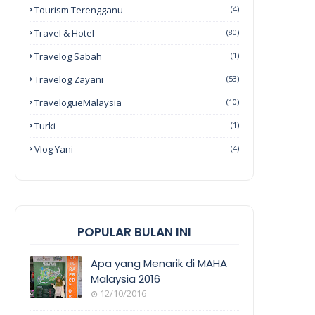
Tourism Terengganu
(4)
Travel & Hotel
(80)
Travelog Sabah
(1)
Travelog Zayani
(53)
TravelogueMalaysia
(10)
Turki
(1)
Vlog Yani
(4)
POPULAR BULAN INI
Apa yang Menarik di MAHA
Malaysia 2016
12/10/2016
EVENT