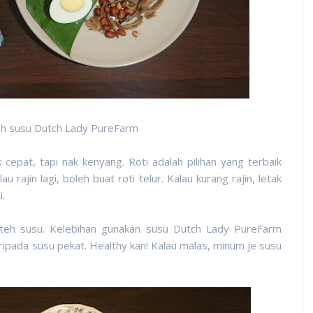
teh susu Dutch Lady PureFarm
cepat, tapi nak kenyang. Roti adalah pilihan yang terbaik
rajin lagi, boleh buat roti telur. Kalau kurang rajin, letak
i.
r teh susu. Kelebihan gunakan susu Dutch Lady PureFarm
ripada susu pekat. Healthy kan! Kalau malas, minum je susu