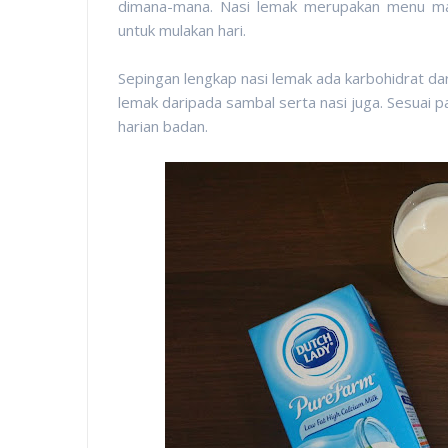
dimana-mana. Nasi lemak merupakan menu ma
untuk mulakan hari.
Sepingan lengkap nasi lemak ada karbohidrat dar
lemak daripada sambal serta nasi juga. Sesuai 
harian badan.