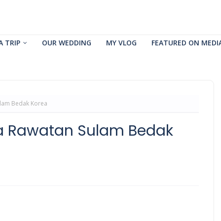
A TRIP
OUR WEDDING
MY VLOG
FEATURED ON MEDI
lam Bedak Korea
 Rawatan Sulam Bedak