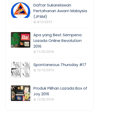
COVERAGE
Daftar Sukarelawan
Pertahanan Awam Malaysia
(JPAM)
ORANG
4/12/2013
AWAM
Apa yang Best Sempena
Lazada Online Revolution
2016
EVENT
11/25/2016
COVERAGE
Spontaneous Thursday #17
12/12/2013
POEM/QUOT
E
Produk Pilihan Lazada Box of
Joy 2016
12/02/2016
COOL
THINGS