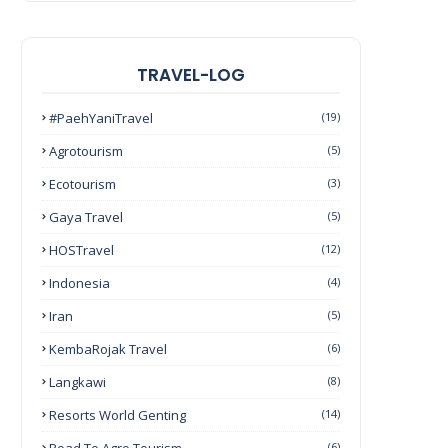
TRAVEL-LOG
#PaehYaniTravel
(19)
Agrotourism
(5)
Ecotourism
(3)
Gaya Travel
(5)
HOSTravel
(12)
Indonesia
(4)
Iran
(5)
KembaRojak Travel
(6)
Langkawi
(8)
Resorts World Genting
(14)
(6)