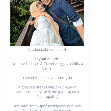
Assalamualaikum and Hi!
Zayani Zulkiffli
full-time Lifestyle & Travel blogger, a Wife, a
Gamer
currently in Selangor, Malaysia
A graduate from Malacca College of
Complementary Medicine (MCCM) as a
Naturopath :)
Any advertorial/sponsorship/event/review
Email : thisislife.me@gmail.com