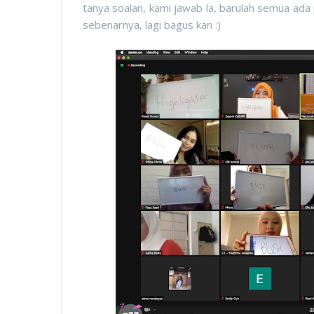
tanya soalan, kami jawab la, barulah semua ada
sebenarnya, lagi bagus kan :)