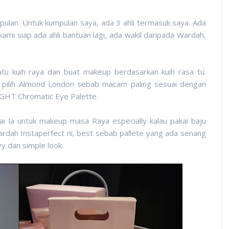
mpulan. Untuk kumpulan saya, ada 3 ahli termasuk saya. Ada
ami siap ada ahli bantuan lagi, ada wakil daripada Wardah,
atu kuih raya dan buat makeup berdasarkan kuih rasa tu.
un pilih Almond London sebab macam paling sesuai dengan
GHT Chromatic Eye Palette.
uai la untuk makeup masa Raya especially kalau pakai baju
dah Instaperfect ni, best sebab pallete yang ada senang
vy dan simple look.