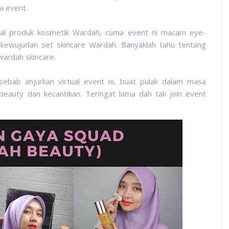
a event.
al produk kosmetik Wardah, cuma event ni macam eye-
kewujudan set skincare Wardah. Banyaklah tahu tentang
ardah skincare.
sebab anjurkan virtual event ni, buat pulak dalam masa
beauty dan kecantikan. Teringat lama dah tak join event