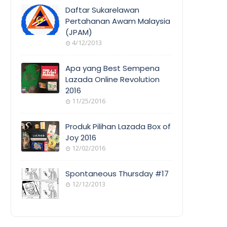
COVERAGE
Daftar Sukarelawan
Pertahanan Awam Malaysia
(JPAM)
ORANG
4/12/2013
AWAM
Apa yang Best Sempena
Lazada Online Revolution
2016
EVENT
11/25/2016
COVERAGE
Produk Pilihan Lazada Box of
Joy 2016
12/02/2016
COOL
THINGS
Spontaneous Thursday #17
12/12/2013
POEM/QUOT
E