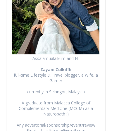
Assalamualaikum and Hi!
Zayani Zulkiffli
full-time Lifestyle & Travel blogger, a Wife, a
Gamer
currently in Selangor, Malaysia
A graduate from Malacca College of
Complementary Medicine (MCCM) as a
Naturopath :)
Any advertorial/sponsorship/event/review
Email : thisislife.me@gmail.com