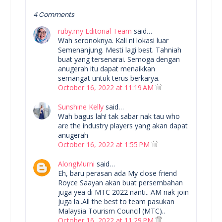
4 Comments
ruby.my Editorial Team
said…
Wah seronoknya. Kali ni lokasi luar
Semenanjung. Mesti lagi best. Tahniah
buat yang tersenarai. Semoga dengan
anugerah itu dapat menaikkan
semangat untuk terus berkarya.
October 16, 2022 at 11:19 AM
Sunshine Kelly
said…
Wah bagus lah! tak sabar nak tau who
are the industry players yang akan dapat
anugerah
October 16, 2022 at 1:55 PM
AlongMurni
said…
Eh, baru perasan ada My close friend
Royce Saayan akan buat persembahan
juga yea di MTC 2022 nanti.. AM nak join
juga la..All the best to team pasukan
Malaysia Tourism Council (MTC)..
October 16, 2022 at 11:29 PM