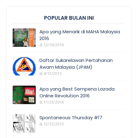
POPULAR BULAN INI
Apa yang Menarik di MAHA Malaysia
2016
12/10/2016
EVENT
COVERAGE
Daftar Sukarelawan Pertahanan
Awam Malaysia (JPAM)
4/12/2013
ORANG
AWAM
Apa yang Best Sempena Lazada
Online Revolution 2016
11/25/2016
EVENT
COVERAGE
Spontaneous Thursday #17
12/12/2013
POEM/QUOT