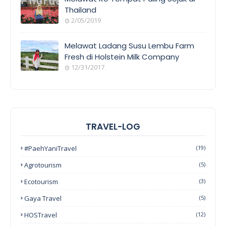
Thailand
2/05/2019
Melawat Ladang Susu Lembu Farm
Fresh di Holstein Milk Company
12/31/2017
TRAVEL-LOG
#PaehYaniTravel
(19)
Agrotourism
(5)
Ecotourism
(3)
Gaya Travel
(5)
HOSTravel
(12)