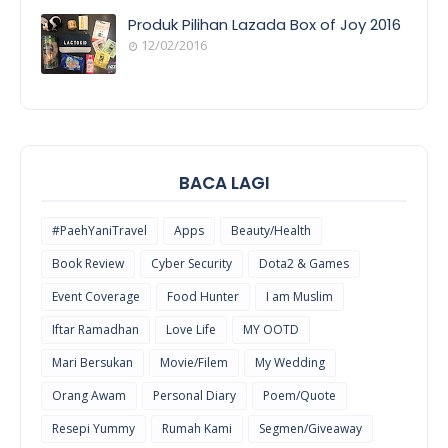
E
Produk Pilihan Lazada Box of Joy 2016
12/02/2016
COOL
THINGS
BACA LAGI
#PaehYaniTravel
Apps
Beauty/Health
Book Review
Cyber Security
Dota2 & Games
Event Coverage
Food Hunter
I am Muslim
Iftar Ramadhan
Love Life
MY OOTD
Mari Bersukan
Movie/Filem
My Wedding
Orang Awam
Personal Diary
Poem/Quote
Resepi Yummy
Rumah Kami
Segmen/Giveaway