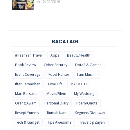
12/02/2016
COOL
THINGS
BACA LAGI
#PaehYaniTravel
Apps
Beauty/Health
Book Review
Cyber Security
Dota2 & Games
Event Coverage
Food Hunter
I am Muslim
Iftar Ramadhan
Love Life
MY OOTD
Mari Bersukan
Movie/Filem
My Wedding
Orang Awam
Personal Diary
Poem/Quote
Resepi Yummy
Rumah Kami
Segmen/Giveaway
Tech & Gadget
Tips Awesome
Travelog Zayani