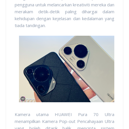
pengguna untuk melancarkan kreativiti mereka dan
merakam detik-detik paling dihargai dalam
kehidupan dengan kejelasan dan kedalaman yang
tiada tandingan.
Kamera utama HUAWEI Pura 70 Ultra
menampilkan Kamera Pop-out Pencahayaan Ultra
yang boleh ditarik balik, mencipta sistem