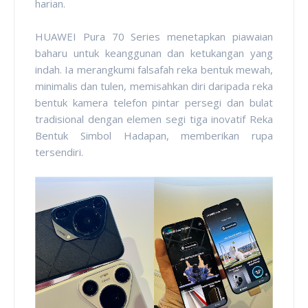
harian.
HUAWEI Pura 70 Series menetapkan piawaian
baharu untuk keanggunan dan ketukangan yang
indah. Ia merangkumi falsafah reka bentuk mewah,
minimalis dan tulen, memisahkan diri daripada reka
bentuk kamera telefon pintar persegi dan bulat
tradisional dengan elemen segi tiga inovatif Reka
Bentuk Simbol Hadapan, memberikan rupa
tersendiri.