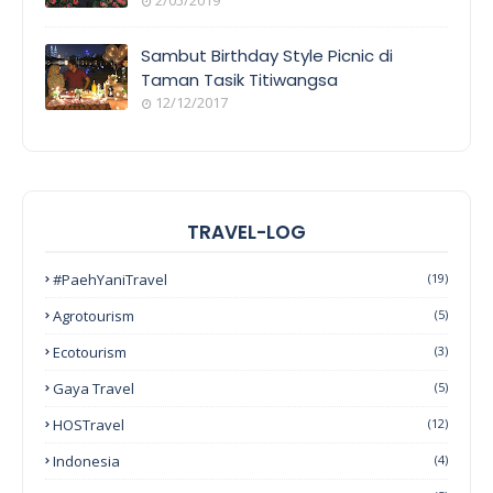
2/05/2019
Sambut Birthday Style Picnic di
Taman Tasik Titiwangsa
12/12/2017
TRAVEL-LOG
#PaehYaniTravel
(19)
Agrotourism
(5)
Ecotourism
(3)
Gaya Travel
(5)
HOSTravel
(12)
Indonesia
(4)