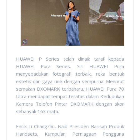
HUAWEI P Series telah dinaik taraf kepada
HUAWEI Pura Series. Siri HUAWEI Pura
menyepadukan fotografi terbaik, reka bentuk
estetik dan gaya unik dengan sempurna. Menurut
semakan DXOMARK terbaharu, HUAWEI Pura 70
Ultra mendapat tempat teratas dalam Kedudukan
Kamera Telefon Pintar DXOMARK dengan skor
sebanyak 163 mata.
Encik Li Changzhu, Naib Presiden Barisan Produk
Handsets, Kumpulan Perniagaan Pengguna