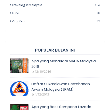
TravelogueMalaysia
(10)
Turki
(1)
Vlog Yani
(4)
POPULAR BULAN INI
Apa yang Menarik di MAHA Malaysia
2016
12/10/2016
EVENT
COVERAGE
Daftar Sukarelawan Pertahanan
Awam Malaysia (JPAM)
4/12/2013
ORANG
AWAM
Apa yang Best Sempena Lazada