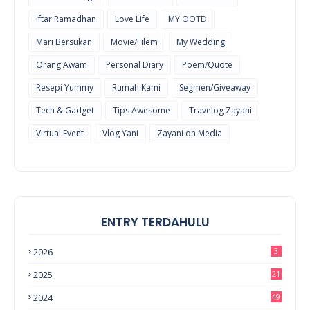
Iftar Ramadhan
Love Life
MY OOTD
Mari Bersukan
Movie/Filem
My Wedding
Orang Awam
Personal Diary
Poem/Quote
Resepi Yummy
Rumah Kami
Segmen/Giveaway
Tech & Gadget
Tips Awesome
Travelog Zayani
Virtual Event
Vlog Yani
Zayani on Media
ENTRY TERDAHULU
2026
3
2025
21
2024
49