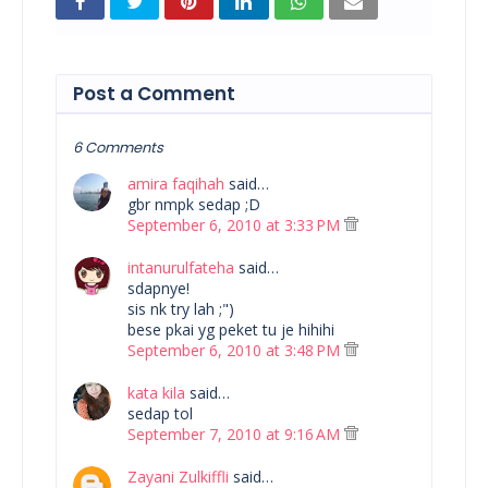
Post a Comment
6 Comments
amira faqihah
said…
gbr nmpk sedap ;D
September 6, 2010 at 3:33 PM
intanurulfateha
said…
sdapnye!
sis nk try lah ;")
bese pkai yg peket tu je hihihi
September 6, 2010 at 3:48 PM
kata kila
said…
sedap tol
September 7, 2010 at 9:16 AM
Zayani Zulkiffli
said…