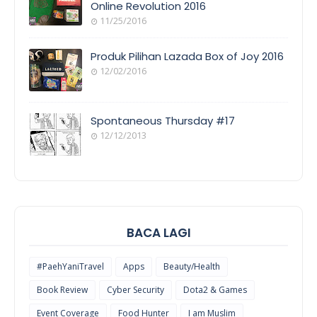
Online Revolution 2016
11/25/2016
EVENT
COVERAGE
Produk Pilihan Lazada Box of Joy 2016
12/02/2016
COOL
THINGS
Spontaneous Thursday #17
12/12/2013
POEM/QUOT
E
BACA LAGI
#PaehYaniTravel
Apps
Beauty/Health
Book Review
Cyber Security
Dota2 & Games
Event Coverage
Food Hunter
I am Muslim