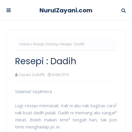
NurulZayani.com
Home
Resepi Yummy
Resepi : Dadih
Resepi : Dadih
Zayani Zulkiffli
9/06/2015
Selamat sejahtera.
Lagi resepi memasak. Kali ni aku nak bagitau cara²
nak buat dadih pulak. Dadih ni memang aku sangat²
minat. Boleh makan time² tengah hari, tak pon
time menghadap pc ni.