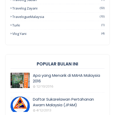
Travelog Zayani
(53)
TravelogueMalaysia
(10)
Turki
(1)
Vlog Yani
(4)
POPULAR BULAN INI
Apa yang Menarik di MAHA Malaysia
2016
12/10/2016
EVENT
COVERAGE
Daftar Sukarelawan Pertahanan
Awam Malaysia (JPAM)
4/12/2013
ORANG