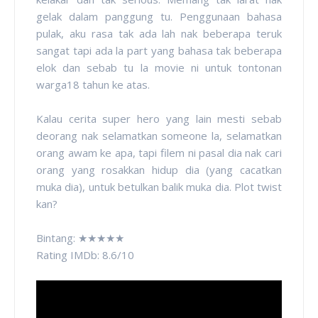
gelak dalam panggung tu. Penggunaan bahasa
pulak, aku rasa tak ada lah nak beberapa teruk
sangat tapi ada la part yang bahasa tak beberapa
elok dan sebab tu la movie ni untuk tontonan
warga18 tahun ke atas.
Kalau cerita super hero yang lain mesti sebab
deorang nak selamatkan someone la, selamatkan
orang awam ke apa, tapi filem ni pasal dia nak cari
orang yang rosakkan hidup dia (yang cacatkan
muka dia), untuk betulkan balik muka dia. Plot twist
kan?
Bintang: ★★★★★
Rating IMDb: 8.6/10