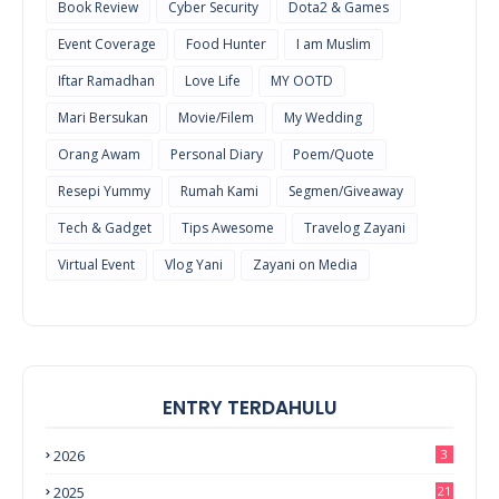
Book Review
Cyber Security
Dota2 & Games
Event Coverage
Food Hunter
I am Muslim
Iftar Ramadhan
Love Life
MY OOTD
Mari Bersukan
Movie/Filem
My Wedding
Orang Awam
Personal Diary
Poem/Quote
Resepi Yummy
Rumah Kami
Segmen/Giveaway
Tech & Gadget
Tips Awesome
Travelog Zayani
Virtual Event
Vlog Yani
Zayani on Media
ENTRY TERDAHULU
2026
3
2025
21