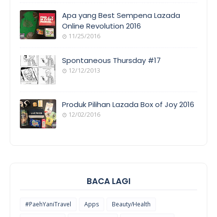
AWAM
Apa yang Best Sempena Lazada
Online Revolution 2016
11/25/2016
EVENT
COVERAGE
Spontaneous Thursday #17
12/12/2013
POEM/QUOT
E
Produk Pilihan Lazada Box of Joy 2016
12/02/2016
COOL
THINGS
BACA LAGI
#PaehYaniTravel
Apps
Beauty/Health