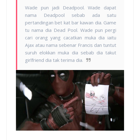
Wade pun jadi Deadpool. Wade dapat
nama Deadpool sebab ada satu
pertandingan bet kat bar kawan dia. Game
tu nama dia Dead Pool. Wade pun pergi
cari orang yang cacatkan muka dia iaitu
Ajax atau nama sebenar Francis dan tuntut
suruh elokkan muka dia sebab dia takut
girlfriend dia tak terima dia.