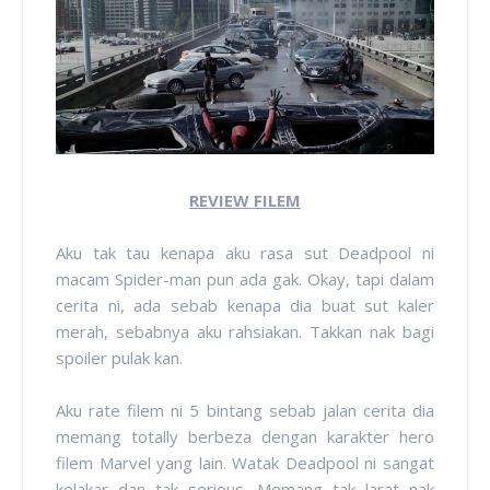
REVIEW FILEM
Aku tak tau kenapa aku rasa sut Deadpool ni
macam Spider-man pun ada gak. Okay, tapi dalam
cerita ni, ada sebab kenapa dia buat sut kaler
merah, sebabnya aku rahsiakan. Takkan nak bagi
spoiler pulak kan.
Aku rate filem ni 5 bintang sebab jalan cerita dia
memang totally berbeza dengan karakter hero
filem Marvel yang lain. Watak Deadpool ni sangat
kelakar dan tak serious. Memang tak larat nak