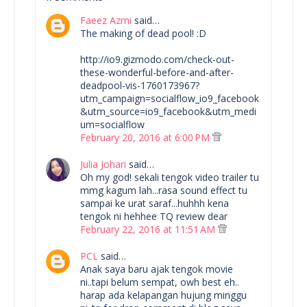
Faeez Azmi
said…
The making of dead pool! :D
http://io9.gizmodo.com/check-out-
these-wonderful-before-and-after-
deadpool-vis-1760173967?
utm_campaign=socialflow_io9_facebook
&utm_source=io9_facebook&utm_medi
um=socialflow
February 20, 2016 at 6:00 PM
Julia Johari
said…
Oh my god! sekali tengok video trailer tu
mmg kagum lah...rasa sound effect tu
sampai ke urat saraf...huhhh kena
tengok ni hehhee TQ review dear
February 22, 2016 at 11:51 AM
PCL
said…
Anak saya baru ajak tengok movie
ni..tapi belum sempat, owh best eh..
harap ada kelapangan hujung minggu