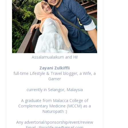
Assalamualaikum and Hi!
Zayani Zulkiffli
full-time Lifestyle & Travel blogger, a Wife, a
Gamer
currently in Selangor, Malaysia
A graduate from Malacca College of
Complementary Medicine (MCCM) as a
Naturopath :)
Any advertorial/sponsorship/event/review
Email : thisislife.me@gmail.com