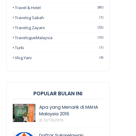
Travel & Hotel
(80)
Travelog Sabah
(1)
Travelog Zayani
(53)
TravelogueMalaysia
(10)
Turki
(1)
Vlog Yani
(4)
POPULAR BULAN INI
Apa yang Menarik di MAHA
Malaysia 2016
12/10/2016
EVENT
COVERAGE
Daftar Sukarelawan