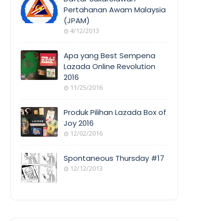
Pertahanan Awam Malaysia
(JPAM)
ORANG
4/12/2013
AWAM
Apa yang Best Sempena
Lazada Online Revolution
2016
EVENT
11/25/2016
COVERAGE
Produk Pilihan Lazada Box of
Joy 2016
12/02/2016
COOL
THINGS
Spontaneous Thursday #17
12/12/2013
POEM/QUOT
E