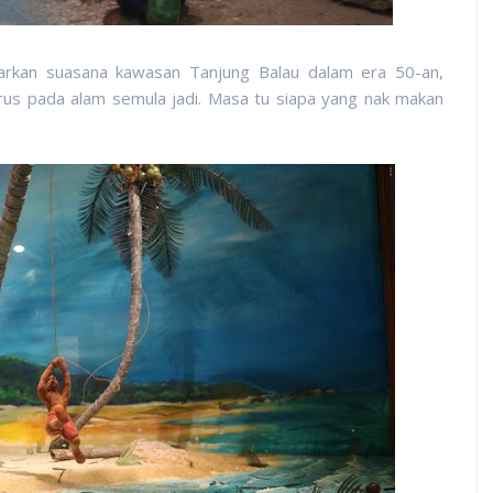
rkan suasana kawasan Tanjung Balau dalam era 50-an,
s pada alam semula jadi. Masa tu siapa yang nak makan