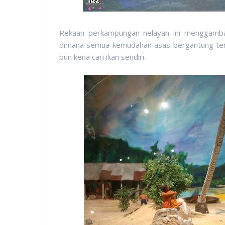
Rekaan perkampungan nelayan ini menggamba
dimana semua kemudahan asas bergantung teru
pun kena cari ikan sendiri.