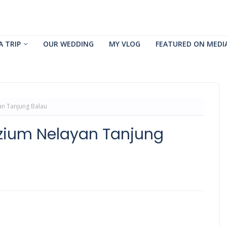
A TRIP
OUR WEDDING
MY VLOG
FEATURED ON MEDI
an Tanjung Balau
uzium Nelayan Tanjung