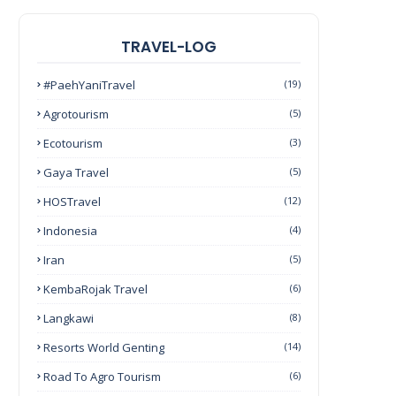
TRAVEL-LOG
#PaehYaniTravel
(19)
Agrotourism
(5)
Ecotourism
(3)
Gaya Travel
(5)
HOSTravel
(12)
Indonesia
(4)
Iran
(5)
KembaRojak Travel
(6)
Langkawi
(8)
Resorts World Genting
(14)
Road To Agro Tourism
(6)