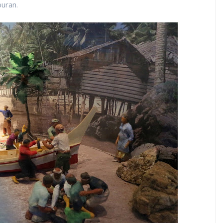
buran.