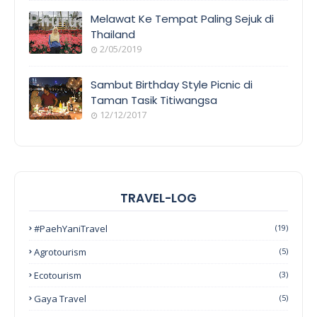
Melawat Ke Tempat Paling Sejuk di
Thailand
2/05/2019
Sambut Birthday Style Picnic di
Taman Tasik Titiwangsa
12/12/2017
TRAVEL-LOG
#PaehYaniTravel
(19)
Agrotourism
(5)
Ecotourism
(3)
Gaya Travel
(5)