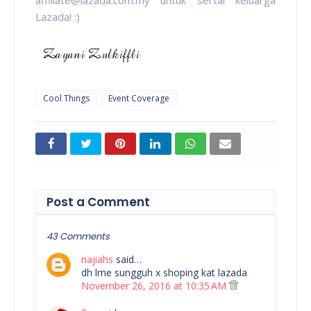
affiliate@lazada.com.my untuk sertai keluarga
Lazada! :)
Cool Things
Event Coverage
Post a Comment
43 Comments
najiahs
said…
dh lme sungguh x shoping kat lazada
November 26, 2016 at 10:35 AM