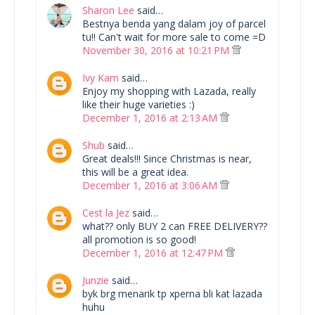
Sharon Lee
said…
Bestnya benda yang dalam joy of parcel
tu!! Can't wait for more sale to come =D
November 30, 2016 at 10:21 PM
Ivy Kam
said…
Enjoy my shopping with Lazada, really
like their huge varieties :)
December 1, 2016 at 2:13 AM
Shub
said…
Great deals!!! Since Christmas is near,
this will be a great idea.
December 1, 2016 at 3:06 AM
Cest la Jez
said…
what?? only BUY 2 can FREE DELIVERY??
all promotion is so good!
December 1, 2016 at 12:47 PM
Junzie
said…
byk brg menarik tp xperna bli kat lazada
huhu