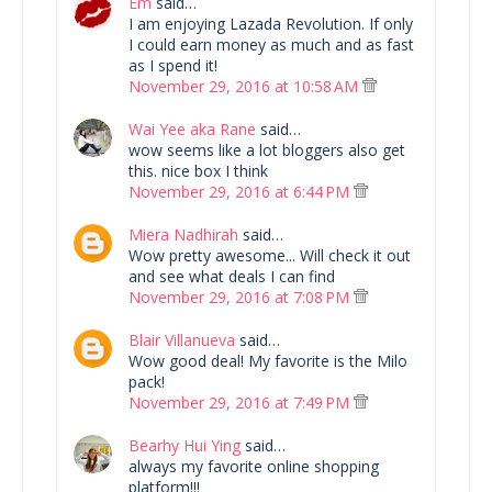
Em
said…
I am enjoying Lazada Revolution. If only
I could earn money as much and as fast
as I spend it!
November 29, 2016 at 10:58 AM
Wai Yee aka Rane
said…
wow seems like a lot bloggers also get
this. nice box I think
November 29, 2016 at 6:44 PM
Miera Nadhirah
said…
Wow pretty awesome... Will check it out
and see what deals I can find
November 29, 2016 at 7:08 PM
Blair Villanueva
said…
Wow good deal! My favorite is the Milo
pack!
November 29, 2016 at 7:49 PM
Bearhy Hui Ying
said…
always my favorite online shopping
platform!!!