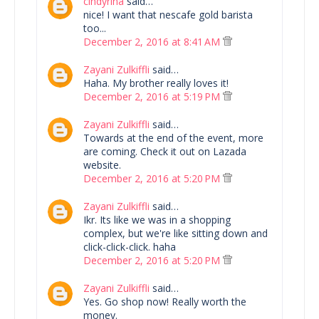
cindyrina
said…
nice! I want that nescafe gold barista
too...
December 2, 2016 at 8:41 AM
Zayani Zulkiffli
said…
Haha. My brother really loves it!
December 2, 2016 at 5:19 PM
Zayani Zulkiffli
said…
Towards at the end of the event, more
are coming. Check it out on Lazada
website.
December 2, 2016 at 5:20 PM
Zayani Zulkiffli
said…
Ikr. Its like we was in a shopping
complex, but we're like sitting down and
click-click-click. haha
December 2, 2016 at 5:20 PM
Zayani Zulkiffli
said…
Yes. Go shop now! Really worth the
money.