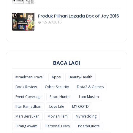
POEM/QUOT
E
Produk Pilihan Lazada Box of Joy 2016
12/02/2016
COOL
THINGS
BACA LAGI
#PaehYaniTravel
Apps
Beauty/Health
Book Review
Cyber Security
Dota2 & Games
Event Coverage
Food Hunter
I am Muslim
Iftar Ramadhan
Love Life
MY OOTD
Mari Bersukan
Movie/Filem
My Wedding
Orang Awam
Personal Diary
Poem/Quote