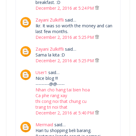
breakfast. :D
December 2, 2016 at 5:24 PM
Zayani Zulkiffli
said…
Ikr. It was so worth the money and can
last few months.
December 2, 2016 at 5:25 PM
Zayani Zulkiffli
said…
Sama la kita :D
December 2, 2016 at 5:25 PM
User1
said…
Nice blog !!!
---------@@-----
Nhan cho hang tai bien hoa
Ca phe rang xay
thi cong noi that chung cu
trang tri noi that
December 2, 2016 at 5:40 PM
Mermaid
said…
Hari tu shopping beli barang.