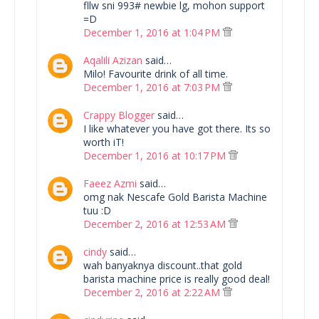
fllw sni 993# newbie lg, mohon support
=D
December 1, 2016 at 1:04 PM
Aqalili Azizan
said…
Milo! Favourite drink of all time.
December 1, 2016 at 7:03 PM
Crappy Blogger
said…
I like whatever you have got there. Its so
worth iT!
December 1, 2016 at 10:17 PM
Faeez Azmi
said…
omg nak Nescafe Gold Barista Machine
tuu :D
December 2, 2016 at 12:53 AM
cindy
said…
wah banyaknya discount..that gold
barista machine price is really good deal!
December 2, 2016 at 2:22 AM