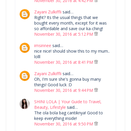
November 30, 2016 at 4:42 PM
Zayani Zulkiffli
said…
Right? Its the usual things that we
bought every month, except for it was
so affordable and save our ka-ching!
November 30, 2016 at 5:12 PM
imsinnee
said…
nice nice! should show this to my mum..
lolll
November 30, 2016 at 8:41 PM
Zayani Zulkiffli
said…
Oh, I'm sure she's gonna buy many
things! Good luck :D
November 30, 2016 at 9:44 PM
SHINI LOLA | Your Guide to Travel,
Beauty, Lifestyle
said…
The ola bola bag cantiknya! Good to
keep everything inside!
November 30, 2016 at 9:50 PM