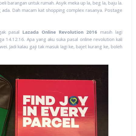
beli barangan untuk rumah. Asyik meka up la, beg la, baju la.
g ada. Dah macam kat shopping complex rasanya. Postage
ugak pasal
Lazada Online Revolution 2016
masih lagi
 14.12.16. Apa yang aku suka pasal online revolution kali
i. Jadi kalau gaji tak masuk lagi ke, bajet kurang ke, boleh