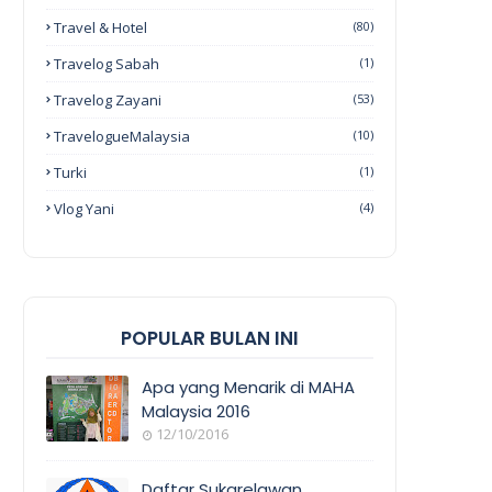
Travel & Hotel
(80)
Travelog Sabah
(1)
Travelog Zayani
(53)
TravelogueMalaysia
(10)
Turki
(1)
Vlog Yani
(4)
POPULAR BULAN INI
Apa yang Menarik di MAHA
Malaysia 2016
12/10/2016
EVENT
COVERAGE
Daftar Sukarelawan