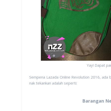
Yay! Dapat par
Sempena Lazada Online Revolution 2016, ada b
nak tekankan adalah seperti:
Barangan Ne