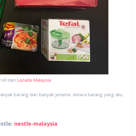
cel dari
Lazada Malaysia
.
anyak barang dari banyak jenama. Antara barang yang aku
stle:
nestle-malaysia