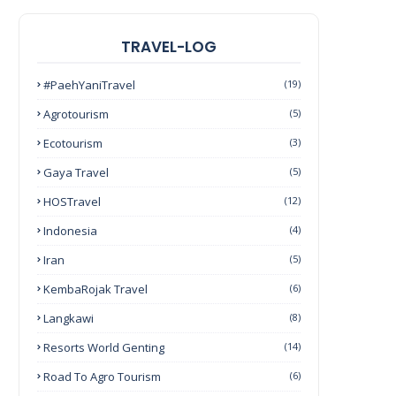
TRAVEL-LOG
#PaehYaniTravel
(19)
Agrotourism
(5)
Ecotourism
(3)
Gaya Travel
(5)
HOSTravel
(12)
Indonesia
(4)
Iran
(5)
KembaRojak Travel
(6)
Langkawi
(8)
Resorts World Genting
(14)
Road To Agro Tourism
(6)