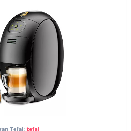
an Tefal:
tefal