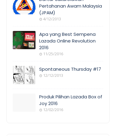
Pertahanan Awam Malaysia
(JPAM)
ORANG
4/12/2013
AWAM
Apa yang Best Sempena
Lazada Online Revolution
2016
EVENT
11/25/2016
COVERAGE
Spontaneous Thursday #17
12/12/2013
POEM/QUOT
E
Produk Pilihan Lazada Box of
Joy 2016
12/02/2016
COOL
THINGS