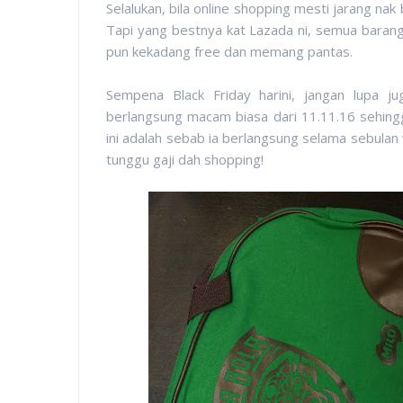
Selalukan, bila online shopping mesti jarang nak 
Tapi yang bestnya kat Lazada ni, semua baran
pun kekadang free dan memang pantas.
Sempena Black Friday harini, jangan lupa j
berlangsung macam biasa dari 11.11.16 sehingga
ini adalah sebab ia berlangsung selama sebulan we
tunggu gaji dah shopping!