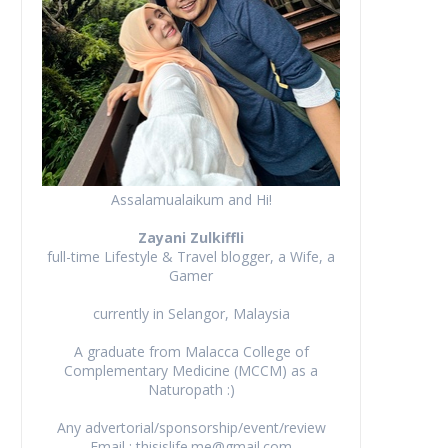
Assalamualaikum and Hi!
Zayani Zulkiffli
full-time Lifestyle & Travel blogger, a Wife, a
Gamer
currently in Selangor, Malaysia
A graduate from Malacca College of
Complementary Medicine (MCCM) as a
Naturopath :)
Any advertorial/sponsorship/event/review
Email : thisislife.me@gmail.com